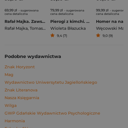
69,99 zł
79,99 zł
99,99 zł
- sugerowana
- sugerowana
- sugerowa
cena detaliczna
cena detaliczna
cena detaliczna
Rafał Majka. Zawsze z przodu. Rozmawia Tomasz Kalemba - książka z autografem
Pierogi z kimchi. Moje ulubione azjatyckie przepisy
Rafał Majka
,
Tomasz Kalemba
Wioleta Błazucka
Węcowski Mar
9,4 (7)
9,0 (9)
Podobne wydawnictwa
Znak Horyzont
Mag
Wydawnictwo Uniwersytetu Jagiellońskiego
Znak Literanova
Nasza Księgarnia
Wilga
GWP Gdańskie Wydawnictwo Psychologiczne
Harmonia