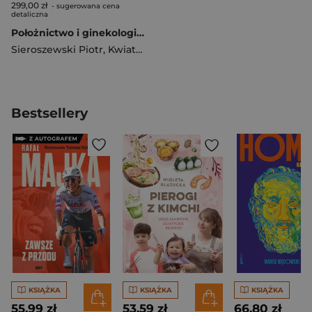
299,00 zł
- sugerowana cena
detaliczna
Położnictwo i ginekologia. Położnictwo T.1
Sieroszewski Piotr
,
Kwiatkowski Sebastian
Bestsellery
KSIĄŻKA
KSIĄŻKA
KSIĄŻKA
55,99 zł
53,59 zł
66,80 zł