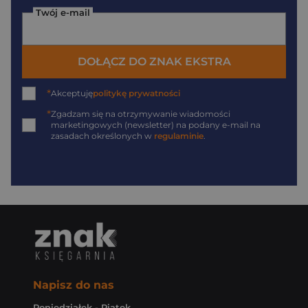
Twój e-mail
DOŁĄCZ DO ZNAK EKSTRA
*
Akceptuję
politykę prywatności
*
Zgadzam się na otrzymywanie wiadomości
marketingowych (newsletter) na podany
e-mail
na
zasadach określonych w
regulaminie
.
Napisz do nas
Poniedziałek - Piątek