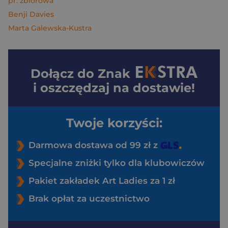
pr. zbiorowa
Benji Davies
Marta Galewska-Kustra
Dołącz do
Znak
i oszczędzaj na dostawie!
Twoje korzyści:
Darmowa dostawa od 99 zł z
Specjalne zniżki tylko dla klubowiczów
Pakiet zakładek Art Ladies za 1 zł
Brak opłat za uczestnictwo