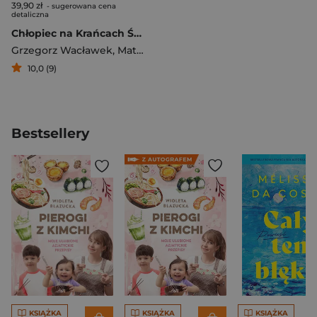
39,90 zł
- sugerowana cena
detaliczna
Chłopiec na Krańcach Świata. Przebudzenie
Grzegorz Wacławek
,
Mateusz Marczewsk
10,0 (9)
Bestsellery
KSIĄŻKA
KSIĄŻKA
KSIĄŻKA