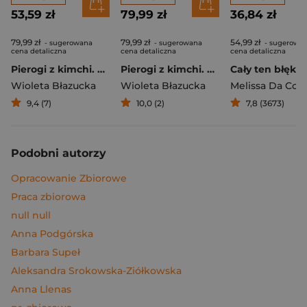
53,59 zł
79,99 zł
36,84 zł
79,99 zł
79,99 zł
54,99 zł
- sugerowana
- sugerowana
- sugerowa
cena detaliczna
cena detaliczna
cena detaliczna
Pierogi z kimchi. Moje ulubione azjatyckie przepisy
Pierogi z kimchi. Moje ulubione azjatyckie przepisy - książka z autografem
Cały ten błękit
Wioleta Błazucka
Wioleta Błazucka
Melissa Da Cos
9,4 (7)
10,0 (2)
7,8 (3673)
Podobni autorzy
Opracowanie Zbiorowe
Praca zbiorowa
null null
Anna Podgórska
Barbara Supeł
Aleksandra Srokowska-Ziółkowska
Anna Llenas