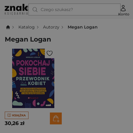
Czego szukasz?
Konto
Katalog
Autorzy
Megan Logan
Megan Logan
KSIĄŻKA
30,26 zł