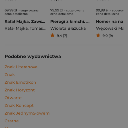
69,99 zł
79,99 zł
99,99 zł
- sugerowana
- sugerowana
- sugerowa
cena detaliczna
cena detaliczna
cena detaliczna
Rafał Majka. Zawsze z przodu. Rozmawia Tomasz Kalemba - książka z autografem
Pierogi z kimchi. Moje ulubione azjatyckie przepisy
Rafał Majka
,
Tomasz Kalemba
Wioleta Błazucka
Węcowski Mar
9,4 (7)
9,0 (9)
Podobne wydawnictwa
Znak Literanova
Znak
Znak Emotikon
Znak Horyzont
Otwarte
Znak Koncept
Znak JednymSłowem
Czarne