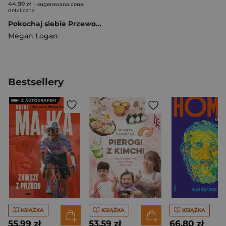
44,99 zł
- sugerowana cena
detaliczna
Pokochaj siebie Przewodnik dla kobiet
Megan Logan
Bestsellery
KSIĄŻKA
KSIĄŻKA
KSIĄŻKA
55,99 zł
53,59 zł
66,80 zł