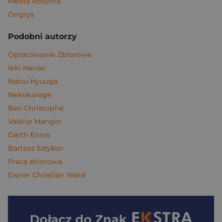
Media Rodzina
Ongrys
Podobni autorzy
Opracowanie Zbiorowe
Ikki Nanao
Natsu Hyuuga
Nekokurage
Bec Christophe
Valérie Mangin
Garth Ennis
Bartosz Sztybor
Praca zbiorowa
Eisner Christian Ward
Dołącz do
Znak