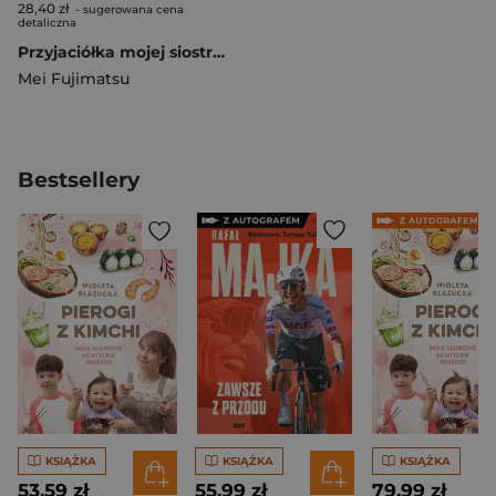
28,40 zł
- sugerowana cena
detaliczna
Przyjaciółka mojej siostry, moja ukochana. Tom 1
Mei Fujimatsu
Bestsellery
KSIĄŻKA
KSIĄŻKA
KSIĄŻKA
53,59 zł
55,99 zł
79,99 zł