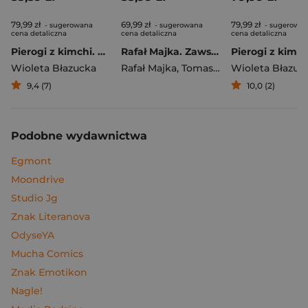
79,99 zł
69,99 zł
79,99 zł
- sugerowana
- sugerowana
- sugerowa
cena detaliczna
cena detaliczna
cena detaliczna
Pierogi z kimchi. Moje ulubione azjatyckie przepisy
Rafał Majka. Zawsze z przodu. Rozmawia Tomasz Kalemba - książka z autografem
Wioleta Błazucka
Rafał Majka
,
Tomasz Kalemba
Wioleta Błazuc
9,4 (7)
10,0 (2)
Podobne wydawnictwa
Egmont
Moondrive
Studio Jg
Znak Literanova
OdyseYA
Mucha Comics
Znak Emotikon
Nagle!