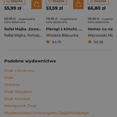
KSIĄŻKA
KSIĄŻKA
KSIĄŻKA
55,99 zł
53,59 zł
66,80 zł
69,99 zł
79,99 zł
99,99 zł
- sugerowana
- sugerowana
- sugerowa
cena detaliczna
cena detaliczna
cena detaliczna
Rafał Majka. Zawsze z przodu. Rozmawia Tomasz Kalemba - książka z autografem
Pierogi z kimchi. Moje ulubione azjatyckie przepisy
Rafał Majka
,
Tomasz Kalemba
Wioleta Błazucka
Węcowski Mar
9,4 (7)
9,0 (9)
Podobne wydawnictwa
Znak Literanova
Znak
Otwarte
Znak Horyzont
Znak Koncept
Miesięcznik Znak
Wydawnictwo Uniwersytetu Jagiellońskiego