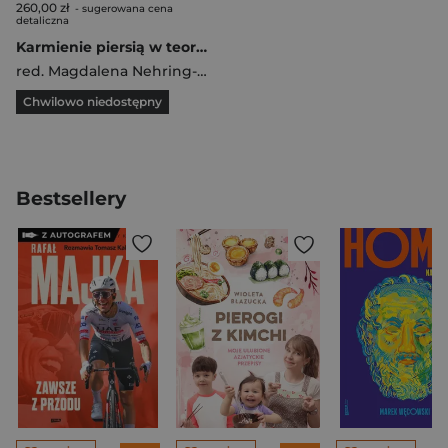
260,00 zł
- sugerowana cena
detaliczna
Karmienie piersią w teorii i praktyce w.3
red. Magdalena Nehring-Gugulska
,
Monika Żukowska-
Chwilowo niedostępny
Bestsellery