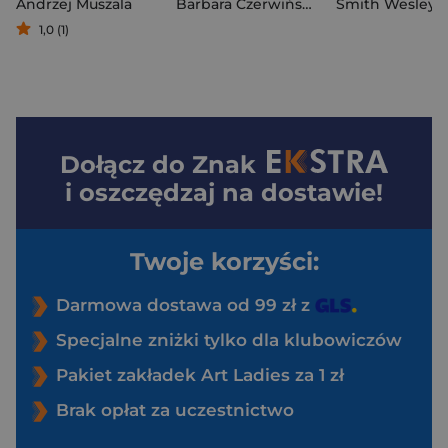
Andrzej Muszala
Barbara Czerwińska-Niezabitowska
Smith Wesley J
,
M
1,0 (1)
Dołącz do
Znak
i oszczędzaj na dostawie!
Twoje korzyści:
Darmowa dostawa od 99 zł z
Specjalne zniżki tylko dla klubowiczów
Pakiet zakładek Art Ladies za 1 zł
Brak opłat za uczestnictwo