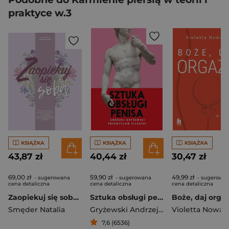
praktyce w.3
KSIĄŻKA
KSIĄŻKA
KSIĄŻKA
43,87 zł
40,44 zł
30,47 zł
69,00 zł
59,90 zł
49,99 zł
- sugerowana
- sugerowana
- sugerowa
cena detaliczna
cena detaliczna
cena detaliczna
Zaopiekuj się sobą Wielospecjalistyczne spojrzenie na styl życia w chorobach autoimmunologicznych oraz wspierające hist
Sztuka obsługi penisa wyd. 2025
Smęder Natalia
Gryżewski Andrzej
,
Pilarski Przemysł
Violetta Nowac
7,6 (6536)