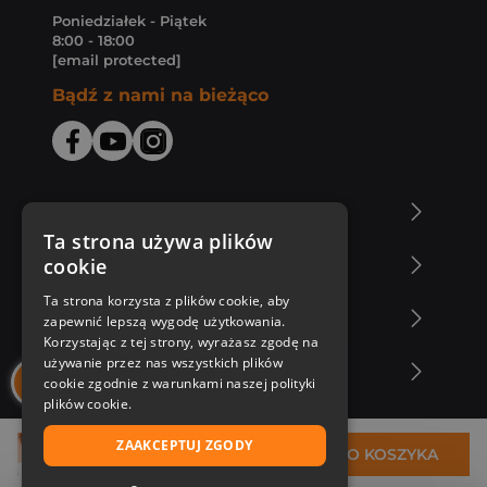
Poniedziałek - Piątek
8:00 - 18:00
[email protected]
Bądź z nami na bieżąco
O Księgarni Znak
Ta strona używa plików
cookie
Zakupy u nas
Ta strona korzysta z plików cookie, aby
Nasza oferta
zapewnić lepszą wygodę użytkowania.
Korzystając z tej strony, wyrażasz zgodę na
używanie przez nas wszystkich plików
Nasi autorzy
cookie zgodnie z warunkami naszej polityki
plików cookie.
ZAAKCEPTUJ ZGODY
260,00 zł
DO KOSZYKA