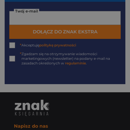
Twój e-mail
DOŁĄCZ DO ZNAK EKSTRA
*
Akceptuję
politykę prywatności
*
Zgadzam się na otrzymywanie wiadomości
marketingowych (newsletter) na podany
e-mail
na
zasadach określonych w
regulaminie
.
Napisz do nas