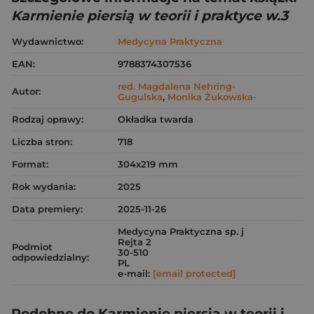
Karmienie piersią w teorii i praktyce w.3
Wydawnictwo:
Medycyna Praktyczna
EAN:
9788374307536
red. Magdalena Nehring-
Autor:
Gugulska
,
Monika Żukowska-
Rodzaj oprawy:
Okładka twarda
Liczba stron:
718
Format:
304x219 mm
Rok wydania:
2025
Data premiery:
2025-11-26
Medycyna Praktyczna sp. j
Rejta 2
Podmiot
30-510
odpowiedzialny:
PL
e-mail:
[email protected]
Podobne do Karmienie piersią w teorii i