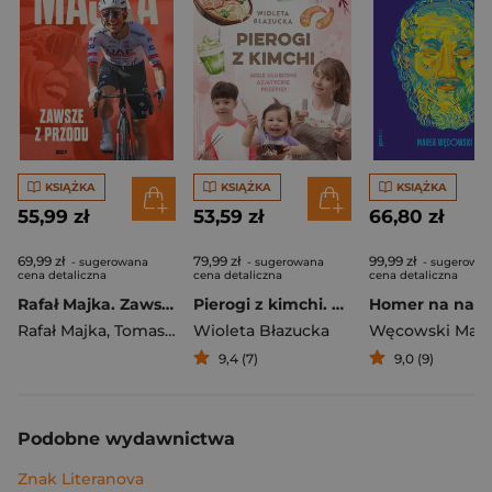
KSIĄŻKA
KSIĄŻKA
KSIĄŻKA
55,99 zł
53,59 zł
66,80 zł
69,99 zł
79,99 zł
99,99 zł
- sugerowana
- sugerowana
- sugerowa
cena detaliczna
cena detaliczna
cena detaliczna
Rafał Majka. Zawsze z przodu. Rozmawia Tomasz Kalemba - książka z autografem
Pierogi z kimchi. Moje ulubione azjatyckie przepisy
Rafał Majka
,
Tomasz Kalemba
Wioleta Błazucka
Węcowski Mar
9,4 (7)
9,0 (9)
Podobne wydawnictwa
Znak Literanova