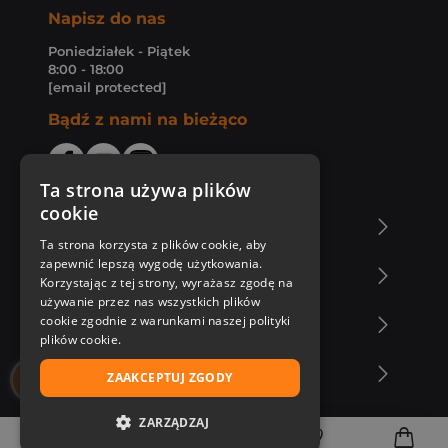
Napisz do nas
Poniedziałek - Piątek
8:00 - 18:00
[email protected]
Bądź z nami na bieżąco
Ta strona używa plików
cookie
O Księgarni Znak
Ta strona korzysta z plików cookie, aby
zapewnić lepszą wygodę użytkowania.
Zakupy u nas
Korzystając z tej strony, wyrażasz zgodę na
używanie przez nas wszystkich plików
cookie zgodnie z warunkami naszej polityki
Nasza oferta
plików cookie.
Nasi autorzy
ZAAKCEPTUJ ZGODY
ZARZĄDZAJ