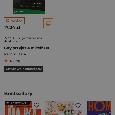
KSIĄŻKA
17,24 zł
22,99 zł
- sugerowana cena
detaliczna
Gdy przyjdzie miłość / Nowojorska skandalistka
Pammi Tara
6,1 (79)
Chwilowo niedostępny
Bestsellery