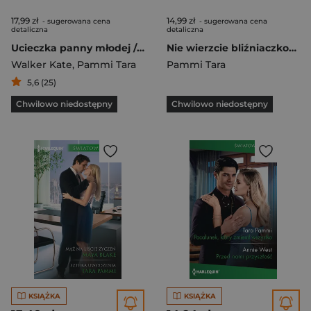
17,99 zł
14,99 zł
- sugerowana cena
- sugerowana cena
detaliczna
detaliczna
Ucieczka panny młodej / Księżniczka z niższych sfer
Nie wierzcie bliźniaczkom wyd. kieszonkowe
Walker Kate
,
Pammi Tara
Pammi Tara
5,6 (25)
Chwilowo niedostępny
Chwilowo niedostępny
KSIĄŻKA
KSIĄŻKA