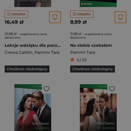
KSIĄŻKA
KSIĄŻKA
16,49 zł
8,99 zł
21,99 zł
11,99 zł
- sugerowana cena
- sugerowana cena
detaliczna
detaliczna
Lekcje wdzięku dla początkujących 4
Na ciebie czekałam
Crews Caitlin
,
Pammi Tara
Pammi Tara
5,1 (11)
Chwilowo niedostępny
Chwilowo niedostępny