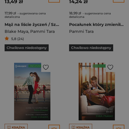
13,49 zł
14,24 zł
17,99 zł
18,99 zł
- sugerowana cena
- sugerowana cena
detaliczna
detaliczna
Mąż na liście życzeń / Sztuka uwodzenia
Pocałunek który zmienił wszystko
Blake Maya
,
Pammi Tara
Pammi Tara
5,8 (24)
Chwilowo niedostępny
Chwilowo niedostępny
KSIĄŻKA
KSIĄŻKA