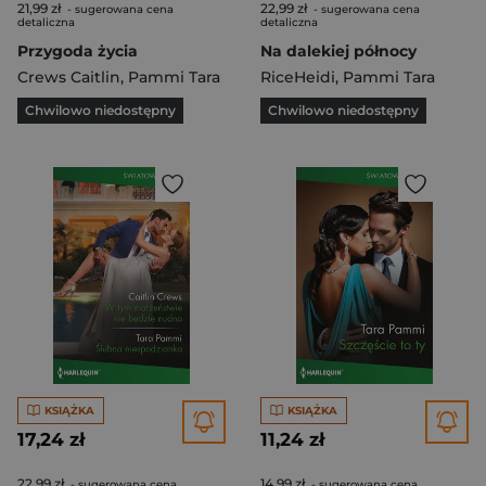
21,99 zł
22,99 zł
- sugerowana cena
- sugerowana cena
detaliczna
detaliczna
Przygoda życia
Na dalekiej północy
Crews Caitlin
,
Pammi Tara
RiceHeidi
,
Pammi Tara
Chwilowo niedostępny
Chwilowo niedostępny
KSIĄŻKA
KSIĄŻKA
17,24 zł
11,24 zł
22,99 zł
14,99 zł
- sugerowana cena
- sugerowana cena