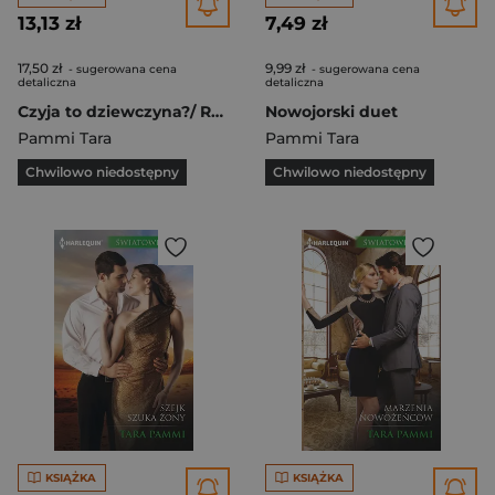
13,13 zł
7,49 zł
17,50 zł
9,99 zł
- sugerowana cena
- sugerowana cena
detaliczna
detaliczna
Czyja to dziewczyna?/ Rosyjski temperament. Harlequin
Nowojorski duet
Pammi Tara
Pammi Tara
Chwilowo niedostępny
Chwilowo niedostępny
KSIĄŻKA
KSIĄŻKA