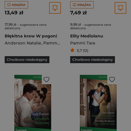
KSIĄŻKA
KSIĄŻKA
13,49 zł
7,49 zł
17,99 zł
9,99 zł
- sugerowana cena
- sugerowana cena
detaliczna
detaliczna
Błękitna krew W pogoni
Elity Mediolanu
Anderson Natalie
,
Pammi Tara
Pammi Tara
5,7 (12)
Chwilowo niedostępny
Chwilowo niedostępny