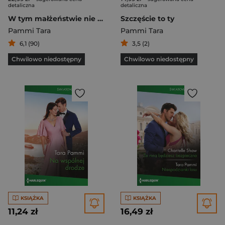
detaliczna
detaliczna
W tym małżeństwie nie będzie nudno / Ślubna niespodzianka
Szczęście to ty
Pammi Tara
Pammi Tara
6,1 (90)
3,5 (2)
Chwilowo niedostępny
Chwilowo niedostępny
KSIĄŻKA
KSIĄŻKA
11,24 zł
16,49 zł