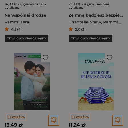
14,99 zł
21,99 zł
- sugerowana cena
- sugerowana cena
detaliczna
detaliczna
Na wspólnej drodze
Ze mną będziesz bezpieczna / Niespodzianki losu
Pammi Tara
Chantelle Shaw
,
Pammi Tara
4,5 (4)
5,0 (3)
Chwilowo niedostępny
Chwilowo niedostępny
KSIĄŻKA
KSIĄŻKA
13,49 zł
11,24 zł