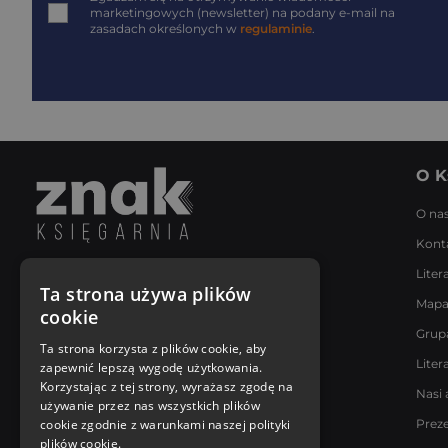
marketingowych (newsletter) na podany
e-mail
na
zasadach określonych w
regulaminie
.
O K
O na
Kont
Liter
Napisz do nas
Ta strona używa plików
Mapa
Poniedziałek - Piątek
cookie
8:00 - 18:00
Grup
[email protected]
Ta strona korzysta z plików cookie, aby
Liter
zapewnić lepszą wygodę użytkowania.
Bądź z nami na bieżąco
Korzystając z tej strony, wyrażasz zgodę na
Nasi 
używanie przez nas wszystkich plików
cookie zgodnie z warunkami naszej polityki
Prez
plików cookie.