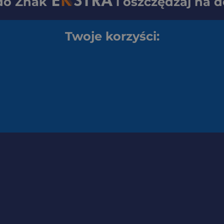
 do
Znak
i oszczędzaj na 
Twoje korzyści: