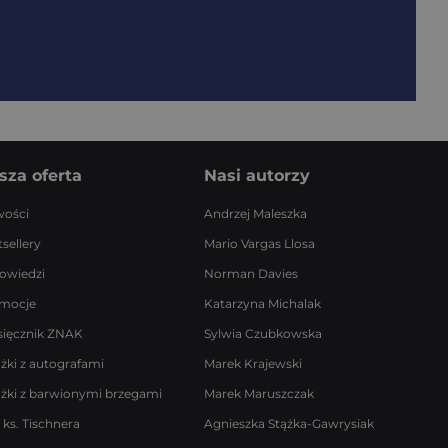
sza oferta
Nasi autorzy
ości
Andrzej Maleszka
sellery
Mario Vargas Llosa
owiedzi
Norman Davies
mocje
Katarzyna Michalak
sięcznik ZNAK
Sylwia Czubkowska
ążki z autografami
Marek Krajewski
ążki z barwionymi brzegami
Marek Maruszczak
 ks. Tischnera
Agnieszka Stążka-Gawrysiak