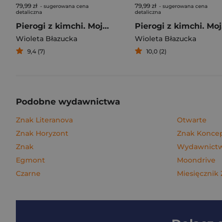
79,99 zł
79,99 zł
- sugerowana cena
- sugerowana cena
detaliczna
detaliczna
Pierogi z kimchi. Moje ulubione azjatyckie przepisy
Piero
Wioleta Błazucka
Wioleta Błazucka
9,4 (7)
10,0 (2)
Podobne wydawnictwa
Znak Literanova
Otwarte
Znak Horyzont
Znak Konce
Znak
Wydawnictwo
Egmont
Moondrive
Czarne
Miesięcznik