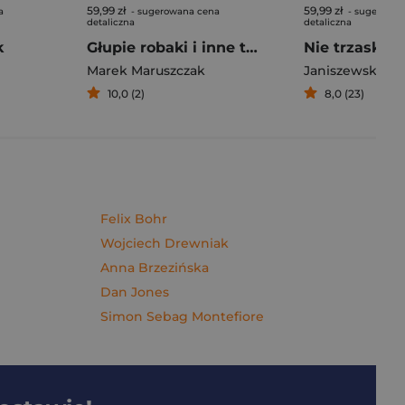
59,99 zł
59,99 zł
a
- sugerowana cena
- sugerowan
detaliczna
detaliczna
k
Głupie robaki i inne takie Polski
Marek Maruszczak
Janiszewska M
10,0 (2)
8,0 (23)
Felix Bohr
Wojciech Drewniak
Anna Brzezińska
Dan Jones
Simon Sebag Montefiore