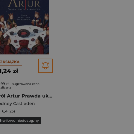
KSIĄŻKA
1,24 zł
,99 zł
- sugerowana cena
aliczna
Król Artur Prawda ukryta w legendzie
odney Castleden
6,4 (25)
hwilowo niedostępny