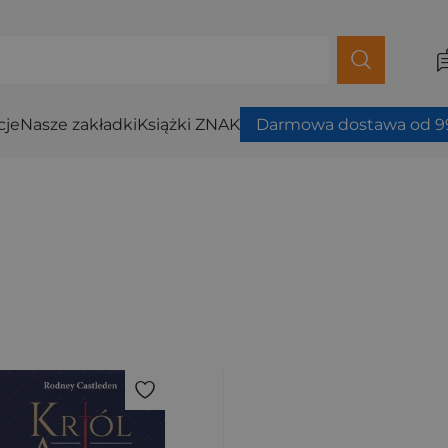
cje
Nasze zakładki
Książki ZNAK
Darmowa dostawa od 99