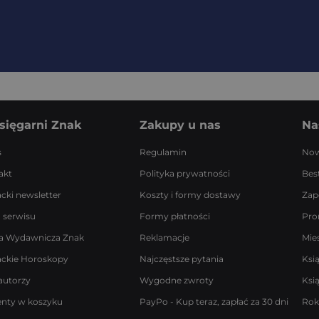
sięgarni Znak
Zakupy u nas
Na
s
Regulamin
Now
akt
Polityka prywatności
Best
acki newsletter
Koszty i formy dostawy
Zap
 serwisu
Formy płatności
Pro
a Wydawnicza Znak
Reklamacje
Mie
ackie Horoskopy
Najczęstsze pytania
Ksi
autorzy
Wygodne zwroty
Ksi
enty w koszyku
PayPo - Kup teraz, zapłać za 30 dni
Rok