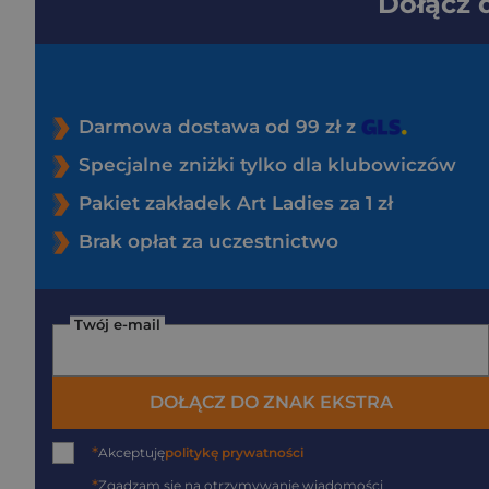
Dołącz
Darmowa dostawa od 99 zł z
Specjalne zniżki tylko dla klubowiczów
Pakiet zakładek Art Ladies za 1 zł
Brak opłat za uczestnictwo
Twój e-mail
DOŁĄCZ DO ZNAK EKSTRA
*
Akceptuję
politykę prywatności
*
Zgadzam się na otrzymywanie wiadomości