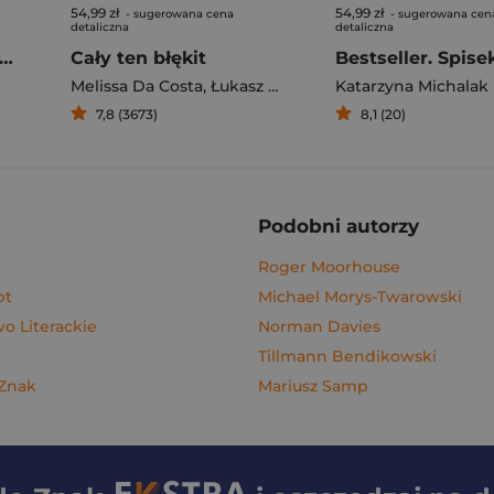
54,99 zł
54,99 zł
- sugerowana cena
- sugerowana cen
detaliczna
detaliczna
gi z kimchi. Moje ulubione azjatyckie przepisy - książka z autografem
Cały ten błękit
Bestseller. Spise
Melissa Da Costa
,
Łukasz Müller
Katarzyna Michalak
7,8 (3673)
8,1 (20)
Podobni autorzy
Roger Moorhouse
pt
Michael Morys-Twarowski
 Literackie
Norman Davies
Tillmann Bendikowski
 Znak
Mariusz Samp