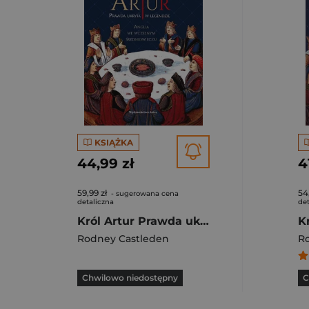
KSIĄŻKA
44,99 zł
4
59,99 zł
54
- sugerowana cena
detaliczna
det
Król Artur Prawda ukryta w legendzie
Rodney Castleden
R
Chwilowo niedostępny
C