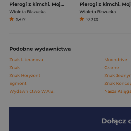
Pierogi z kimchi. Moje ulubione azjatyckie przepisy
Piero
Wioleta Błazucka
Wioleta Błazucka
9,4 (7)
10,0 (2)
Podobne wydawnictwa
Znak Literanova
Moondrive
Znak
Czarne
Znak Horyzont
Znak Jedn
Egmont
Znak Konce
Wydawnictwo W.A.B.
Nasza Księga
Dołącz