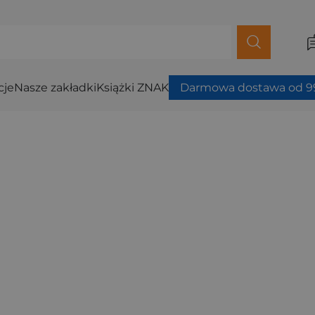
cje
Nasze zakładki
Książki ZNAK
Darmowa dostawa od 99