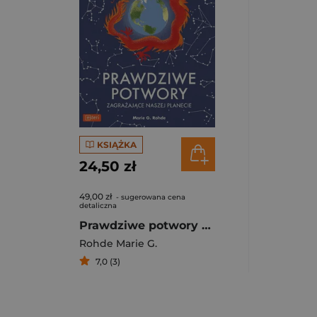
KSIĄŻKA
24,50 zł
49,00 zł
- sugerowana cena
detaliczna
Prawdziwe potwory zagrażające naszej planecie
Rohde Marie G.
7,0 (3)