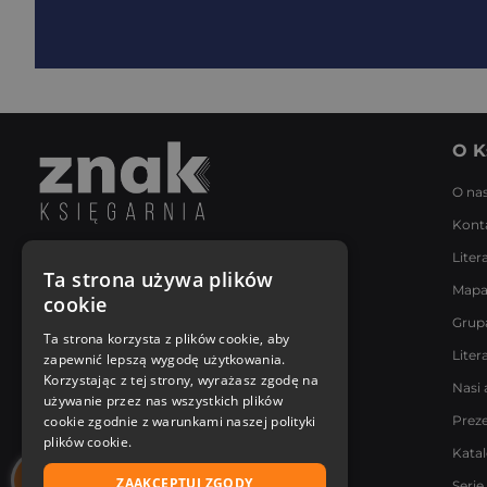
O K
O na
Kont
Liter
Napisz do nas
Ta strona używa plików
Mapa
Poniedziałek - Piątek
cookie
8:00 - 18:00
Grup
[email protected]
Ta strona korzysta z plików cookie, aby
Liter
zapewnić lepszą wygodę użytkowania.
Bądź z nami na bieżąco
Korzystając z tej strony, wyrażasz zgodę na
Nasi 
używanie przez nas wszystkich plików
cookie zgodnie z warunkami naszej polityki
Prez
plików cookie.
Kata
ZAAKCEPTUJ ZGODY
Serie