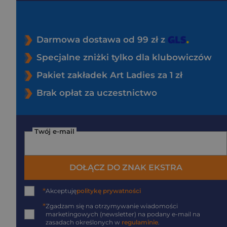
Darmowa dostawa od 99 zł z
Specjalne zniżki tylko dla klubowiczów
Pakiet zakładek Art Ladies za 1 zł
Brak opłat za uczestnictwo
Twój e-mail
DOŁĄCZ DO ZNAK EKSTRA
*
Akceptuję
politykę prywatności
*
Zgadzam się na otrzymywanie wiadomości
marketingowych (newsletter) na podany
e-mail
na
zasadach określonych w
regulaminie
.