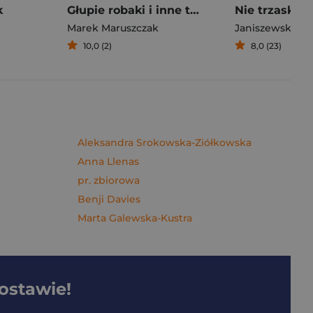
k
Głupie robaki i inne takie Polski
Marek Maruszczak
Janiszewska M
10,0 (2)
8,0 (23)
Aleksandra Srokowska-Ziółkowska
Anna Llenas
pr. zbiorowa
Benji Davies
Marta Galewska-Kustra
dostawie!