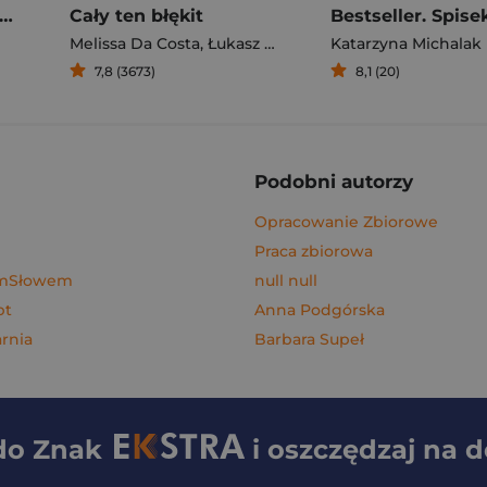
gi z kimchi. Moje ulubione azjatyckie przepisy - książka z autografem
Cały ten błękit
Bestseller. Spise
Melissa Da Costa
,
Łukasz Müller
Katarzyna Michalak
7,8 (3673)
8,1 (20)
Podobni autorzy
Opracowanie Zbiorowe
Praca zbiorowa
ymSłowem
null null
pt
Anna Podgórska
rnia
Barbara Supeł
 do
Znak
i oszczędzaj na 