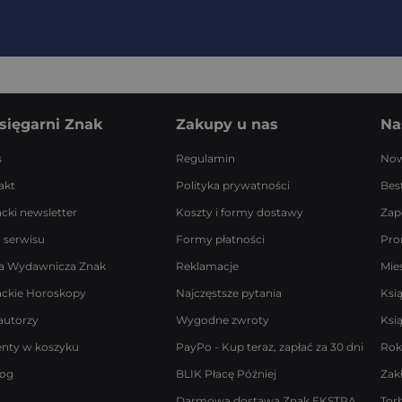
sięgarni Znak
Zakupy u nas
Na
s
Regulamin
Now
akt
Polityka prywatności
Best
acki newsletter
Koszty i formy dostawy
Zap
 serwisu
Formy płatności
Pro
a Wydawnicza Znak
Reklamacje
Mie
ackie Horoskopy
Najczęstsze pytania
Ksi
autorzy
Wygodne zwroty
Ksi
enty w koszyku
PayPo - Kup teraz, zapłać za 30 dni
Rok
log
BLIK Płacę Później
Zak
Darmowa dostawa Znak EKSTRA
Tor