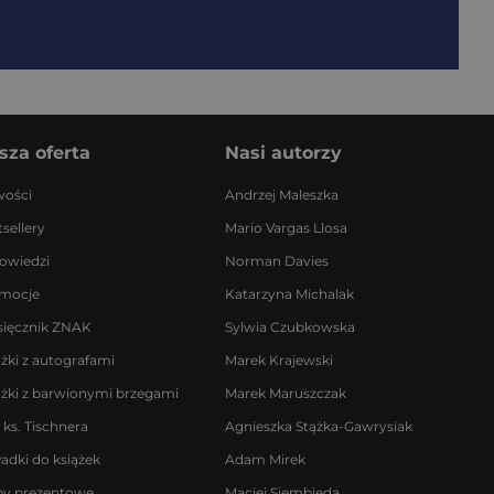
sza oferta
Nasi autorzy
ości
Andrzej Maleszka
sellery
Mario Vargas Llosa
owiedzi
Norman Davies
mocje
Katarzyna Michalak
sięcznik ZNAK
Sylwia Czubkowska
ążki z autografami
Marek Krajewski
ążki z barwionymi brzegami
Marek Maruszczak
 ks. Tischnera
Agnieszka Stążka-Gawrysiak
ładki do książek
Adam Mirek
by prezentowe
Maciej Siembieda