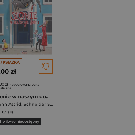
KSIĄŻKA
,00 zł
00 zł
- sugerowana cena
aliczna
Słonie w naszym domu
nn Astrid
,
Schneider Stephanie
6,9 (11)
hwilowo niedostępny