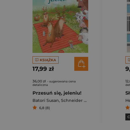
KSIĄŻKA
17,99 zł
9
36,00 zł
12,
- sugerowana cena
detaliczna
det
Przesuń się, jeleniu!
Batori Susan
,
Schneider Stephanie
He
6,8 (8)
C