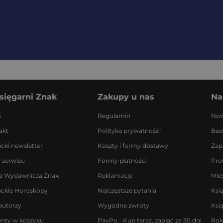
sięgarni Znak
Zakupy u nas
Na
s
Regulamin
Now
akt
Polityka prywatności
Best
acki newsletter
Koszty i formy dostawy
Zap
 serwisu
Formy płatności
Pro
a Wydawnicza Znak
Reklamacje
Mie
ackie Horoskopy
Najczęstsze pytania
Ksi
autorzy
Wygodne zwroty
Ksi
enty w koszyku
PayPo - Kup teraz, zapłać za 30 dni
Rok