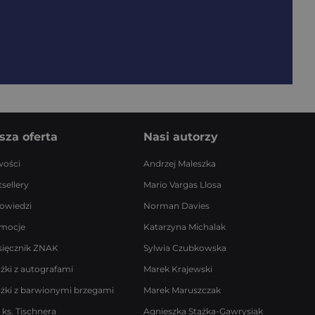
sza oferta
Nasi autorzy
ości
Andrzej Maleszka
sellery
Mario Vargas Llosa
owiedzi
Norman Davies
mocje
Katarzyna Michalak
sięcznik ZNAK
Sylwia Czubkowska
ążki z autografami
Marek Krajewski
ążki z barwionymi brzegami
Marek Maruszczak
 ks. Tischnera
Agnieszka Stążka-Gawrysiak