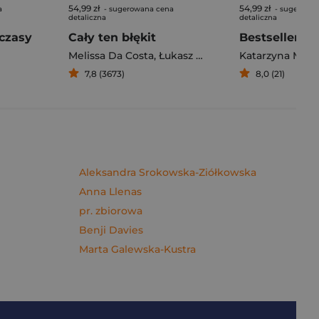
54,99 zł
54,99 zł
a
- sugerowana cena
- sugerowa
detaliczna
detaliczna
czasy
Cały ten błękit
Bestseller. S
Melissa Da Costa
,
Łukasz Müller
Katarzyna Mich
7,8 (3673)
8,0 (21)
Aleksandra Srokowska-Ziółkowska
Anna Llenas
pr. zbiorowa
Benji Davies
Marta Galewska-Kustra