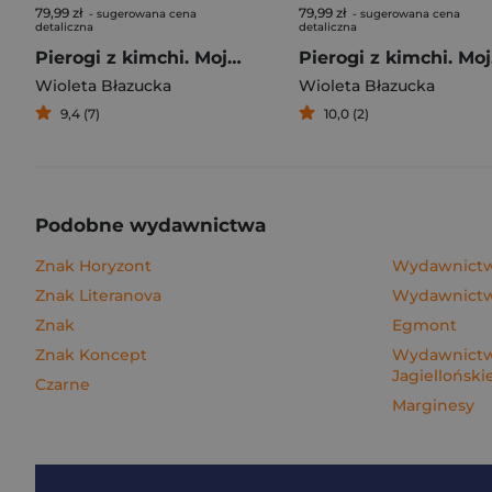
79,99 zł
79,99 zł
- sugerowana cena
- sugerowana cena
detaliczna
detaliczna
Pierogi z kimchi. Moje ulubione azjatyckie przepisy
Piero
Wioleta Błazucka
Wioleta Błazucka
9,4 (7)
10,0 (2)
Podobne wydawnictwa
Znak Horyzont
Wydawnictw
Znak Literanova
Wydawnictwo
Znak
Egmont
Znak Koncept
Wydawnictw
Jagielloński
Czarne
Marginesy