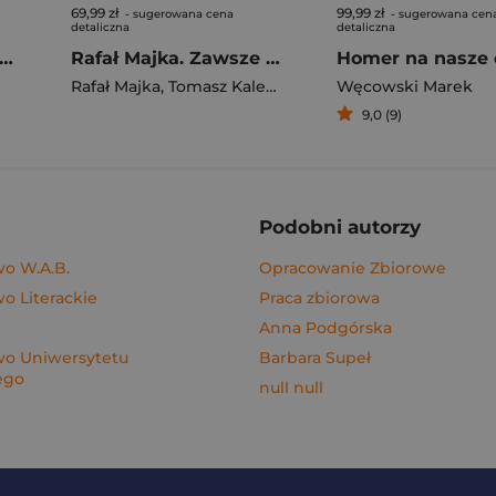
69,99 zł
99,99 zł
- sugerowana cena
- sugerowana cen
detaliczna
detaliczna
gi z kimchi. Moje ulubione azjatyckie przepisy - książka z autografem
Rafał Majka. Zawsze z przodu. Rozmawia Tomasz Kalemba - książka z autografem
Homer na nasze 
Rafał Majka
,
Tomasz Kalemba
Węcowski Marek
9,0 (9)
Podobni autorzy
o W.A.B.
Opracowanie Zbiorowe
 Literackie
Praca zbiorowa
Anna Podgórska
o Uniwersytetu
Barbara Supeł
ego
null null