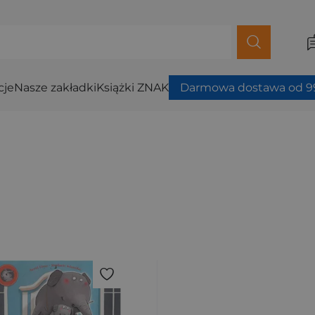
cje
Nasze zakładki
Książki ZNAK
Darmowa dostawa od 99