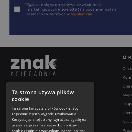
*
Zgadzam się na otrzymywanie wiadomości
marketingowych (newsletter) na podany
e-mail
na
zasadach określonych w
regulaminie
.
O K
O na
Kont
Liter
Napisz do nas
Ta strona używa plików
Mapa
Poniedziałek - Piątek
cookie
8:00 - 18:00
Grup
[email protected]
Ta strona korzysta z plików cookie, aby
Liter
zapewnić lepszą wygodę użytkowania.
Bądź z nami na bieżąco
Korzystając z tej strony, wyrażasz zgodę na
Nasi 
używanie przez nas wszystkich plików
cookie zgodnie z warunkami naszej polityki
Prez