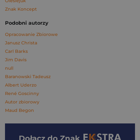
Olesiejuk
Znak Koncept
Podobni autorzy
Opracowanie Zbiorowe
Janusz Christa
Carl Barks
Jim Davis
null
Baranowski Tadeusz
Albert Uderzo
René Goscinny
Autor zbiorowy
Maud Begon
Dołącz do
Znak