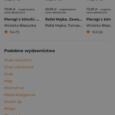
79,99 zł
69,99 zł
79,99 zł
- sugerowana
- sugerowana
- sugerowa
cena detaliczna
cena detaliczna
cena detaliczna
Pierogi z kimchi. Moje ulubione azjatyckie przepisy
Rafał Majka. Zawsze z przodu. Rozmawia Tomasz Kalemba - książka z autografem
Wioleta Błazucka
Rafał Majka
,
Tomasz Kalemba
Wioleta Błazuc
9,4 (7)
10,0 (2)
Podobne wydawnictwa
Znak Horyzont
Znak Literanova
Znak
Mag
Moondrive
Nasza Księgarnia
Studio Jg
Wilga