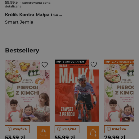
59,99 zł
- sugerowana cena
detaliczna
Królik Kontra Małpa i superszybka Aj. Tom 4
Smart Jemia
Bestsellery
KSIĄŻKA
KSIĄŻKA
KSIĄŻKA
53,59 zł
55,99 zł
79,99 zł