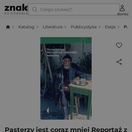
Czego szukasz?
Konto
Katalog
Literatura
Publicystyka
Eseje
Pas
Pasterzy jest coraz mniej Reportaż z