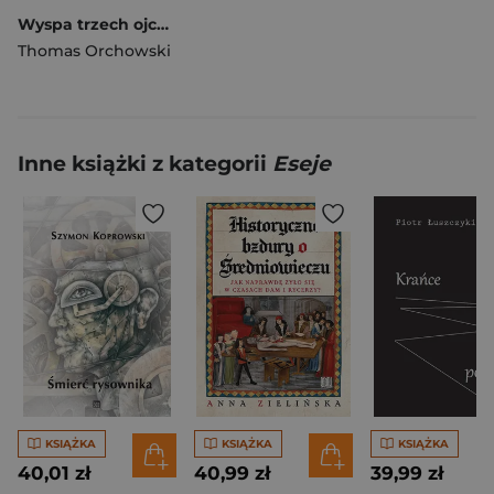
Wyspa trzech ojczyzn Reportaż z podzielonego Cypru
Thomas Orchowski
Inne książki z kategorii
Eseje
KSIĄŻKA
KSIĄŻKA
KSIĄŻKA
40,01 zł
40,99 zł
39,99 zł