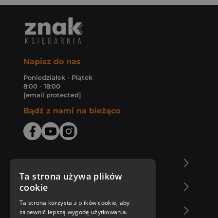
Napisz do nas
Poniedziałek - Piątek
8:00 - 18:00
[email protected]
Bądź z nami na bieżąco
O Księgarni Znak
Ta strona używa plików
cookie
Zakupy u nas
Ta strona korzysta z plików cookie, aby
Nasza oferta
zapewnić lepszą wygodę użytkowania.