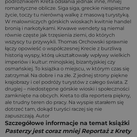
podróżnikiem Kreta odsłania jednak inne, mniej
romantyczne oblicze. Siga siga, greckie niespieszne
życie, toczy tu nierówną walkę z masową turystyką.
W malowniczych górskich wioskach kwitnie handel
bronią i narkotykami. Krwawe wendety są niemal
równie częste jak trzęsienia ziemi, do których
wszyscy tu przywykli. Thomas Orchowski sprawnie
łączy opowieść o współczesnej Krecie z burzliwą
historią wyspy, którą ukształtowały wpływy wielkich
imperiów i kultur: minojskiej, bizantyjskiej czy
osmańskiej. To książka o miejscu, w którym czas się
zatrzymał. Na dobre i na złe. Z jednej strony piękne
krajobrazy i cel podróży turystów z całego świata. Z
drugiej – niedostępne górskie wioski i społeczności
zamknięte na obcych. Kreta to dla reportera piękny,
ale trudny teren do pracy. Na wyspie starałem się
dotrzeć tam, dokąd turyści raczej się nie
zapuszczają. Autor
Szczegółowe informacje na temat książki
Pasterzy jest coraz mniej Reportaż z Krety