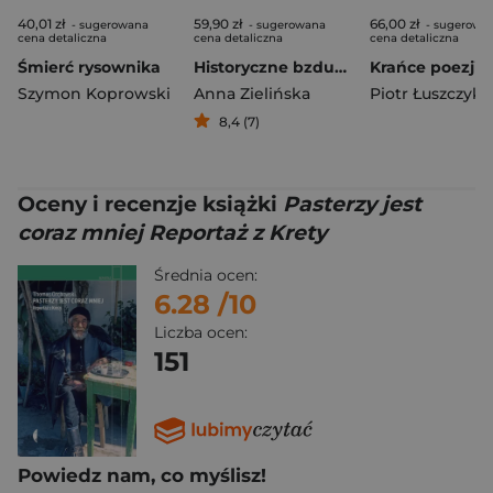
40,01 zł
59,90 zł
66,00 zł
- sugerowana
- sugerowana
- sugerowa
cena detaliczna
cena detaliczna
cena detaliczna
Śmierć rysownika
Historyczne bzdury o średniowieczu. Jak naprawdę żyło się w czasach dam i rycerzy?
Krańce poezji
Szymon Koprowski
Anna Zielińska
8,4 (7)
Oceny i recenzje książki
Pasterzy jest
coraz mniej Reportaż z Krety
Średnia ocen:
6.28
/10
Liczba ocen:
151
Powiedz nam, co myślisz!