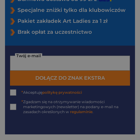
Specjalne zniżki tylko dla klubowiczów
Pakiet zakładek Art Ladies za 1 zł
Brak opłat za uczestnictwo
Twój e-mail
DOŁĄCZ DO ZNAK EKSTRA
*
Akceptuję
politykę prywatności
*
Zgadzam się na otrzymywanie wiadomości
marketingowych (newsletter) na podany
e-mail
na
zasadach określonych w
regulaminie
.