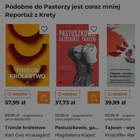
Podobne do Pasterzy jest coraz mniej
Reportaż z Krety
KSIĄŻKA
KSIĄŻKA
KSIĄŻKA
57,99 zł
37,73 zł
39,99 zł
89,90 zł
59,99 zł
59,99 zł
- sugerowana
- sugerowana
- sugerowa
cena detaliczna
cena detaliczna
cena detaliczna
Trzecie królestwo
Pastuszkowie, gazeciarze, tkaczki. Jak zmuszano dzieci do pracy
Karl Ove Knausgård
Magdalena Kopeć