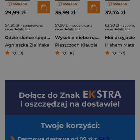
KSIĄŻKA
KSIĄŻKA
KSIĄŻKA
29,99 zł
35,99 zł
37,74 zł
54,90 zł
57,90 zł
62,90 zł
- sugerowana
- sugerowana
- sugerowa
cena detaliczna
cena detaliczna
cena detaliczna
Gdzie słońce spędza zimę. Historie z Andaluzji
Wysokie niebo nad Madrytem
Moi przyjaciele
Agnieszka Zielińska
Pieszczoch Klaudia
Hisham Matar
7,0 (9)
7,0 (16)
7,8 (37)
Dołącz do
Znak
i oszczędzaj na dostawie!
Twoje korzyści:
Darmowa dostawa od 99 zł z