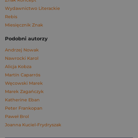
Znak Koncept
Wydawnictwo Literackie
Rebis
Miesięcznik Znak
Podobni autorzy
Andrzej Nowak
Nawrocki Karol
Alicja Kobza
Martín Caparrós
Węcowski Marek
Marek Zagańczyk
Katherine Eban
Peter Frankopan
Paweł Brol
Joanna Kuciel-Frydryszak