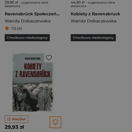
39,90 zł
44,90 zł
- sugerowana cena
- sugerowana cena
detaliczna
detaliczna
Ravensbrück Społeczeństwo nie z tej ziemi
Kobiety z Ravensbruck
Wanda Dobaczewska
Wanda Dobaczewska
7,5 (4)
Chwilowo niedostępny
Chwilowo niedostępny
KSIĄŻKA
29,93 zł