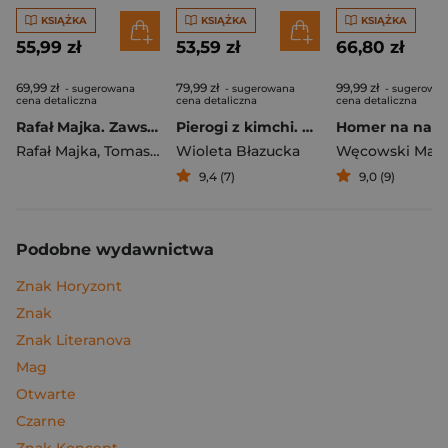
KSIĄŻKA
KSIĄŻKA
KSIĄŻKA
55,99 zł
53,59 zł
66,80 zł
69,99 zł
79,99 zł
99,99 zł
- sugerowana
- sugerowana
- sugerowa
cena detaliczna
cena detaliczna
cena detaliczna
Rafał Majka. Zawsze z przodu. Rozmawia Tomasz Kalemba - książka z autografem
Pierogi z kimchi. Moje ulubione azjatyckie przepisy
Rafał Majka
,
Tomasz Kalemba
Wioleta Błazucka
Węcowski Mar
9,4 (7)
9,0 (9)
Podobne wydawnictwa
Znak Horyzont
Znak
Znak Literanova
Mag
Otwarte
Czarne