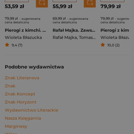
53,59 zł
55,99 zł
79,99 zł
79,99 zł
69,99 zł
79,99 zł
- sugerowana
- sugerowana
- sugerowa
cena detaliczna
cena detaliczna
cena detaliczna
Pierogi z kimchi. Moje ulubione azjatyckie przepisy
Rafał Majka. Zawsze z przodu. Rozmawia Tomasz Kalemba - książka z autografem
Wioleta Błazucka
Rafał Majka
,
Tomasz Kalemba
Wioleta Błazuc
9,4 (7)
10,0 (2)
Podobne wydawnictwa
Znak Literanova
Znak
Znak Koncept
Znak Horyzont
Wydawnictwo Literackie
Nasza Księgarnia
Marginesy