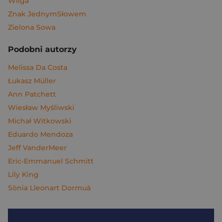
Wilga
Znak JednymSłowem
Zielona Sowa
Podobni autorzy
Melissa Da Costa
Łukasz Müller
Ann Patchett
Wiesław Myśliwski
Michał Witkowski
Eduardo Mendoza
Jeff VanderMeer
Eric-Emmanuel Schmitt
Lily King
Sònia Lleonart Dormuà