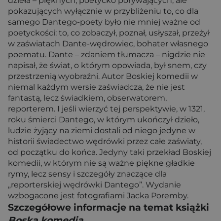
dzieła – pięknych, poetycko porywających, ale
pokazujących wyłącznie w przybliżeniu to, co dla
samego Dantego-poety było nie mniej ważne od
poetyckości: to, co zobaczył, poznał, usłyszał, przeżył
w zaświatach Dante-wędrowiec, bohater własnego
poematu. Dante – zdaniem tłumacza – nigdzie nie
napisał, że świat, o którym opowiada, był snem, czy
przestrzenią wyobraźni. Autor Boskiej komedii w
niemal każdym wersie zaświadcza, że nie jest
fantastą, lecz świadkiem, obserwatorem,
reporterem. I jeśli wierzyć tej perspektywie, w 1321,
roku śmierci Dantego, w którym ukończył dzieło,
ludzie żyjący na ziemi dostali od niego jedyne w
historii świadectwo wędrówki przez całe zaświaty,
od początku do końca. Jedyny taki przekład Boskiej
komedii, w którym nie są ważne piękne gładkie
rymy, lecz sensy i szczegóły znaczące dla
„reporterskiej wędrówki Dantego”. Wydanie
wzbogacone jest fotografiami Jacka Poremby.
Szczegółowe informacje na temat książki
Boska komedia