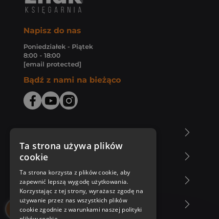
Napisz do nas
Poniedziałek - Piątek
8:00 - 18:00
[email protected]
Bądź z nami na bieżąco
O Księgarni Znak
Ta strona używa plików
cookie
Zakupy u nas
Ta strona korzysta z plików cookie, aby
Nasza oferta
zapewnić lepszą wygodę użytkowania.
Korzystając z tej strony, wyrażasz zgodę na
używanie przez nas wszystkich plików
Nasi autorzy
cookie zgodnie z warunkami naszej polityki
plików cookie.