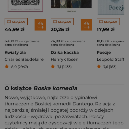
KSIĄŻKA
KSIĄŻKA
KSIĄŻKA
44,99 zł
20,25 zł
17,99 zł
69,00 zł
24,99 zł
18,00 zł
- sugerowana
- sugerowana
- sugerowa
cena detaliczna
cena detaliczna
cena detaliczna
Kwiaty zła
Dzika kaczka
Poezje
Charles Baudelaire
Henryk Ibsen
Leopold Staff
8,0 (2947)
7,1 (1433)
7,6 (183)
O książce
Boska komedia
Nowe, wyjątkowe, najbliższe oryginałowi
tłumaczenie Boskiej komedii Dantego. Relacja z
najbardziej śmiałej i bogatej podróży w dziejach
ludzkości – wędrówki po zaświatach. Polscy
czytelnicy mają do dyspozycji wiele tłumaczeń tego