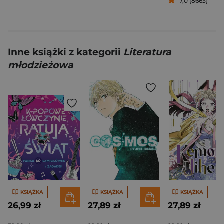
7,0 (8663)
Inne książki z kategorii
Literatura
młodzieżowa
KSIĄŻKA
KSIĄŻKA
KSIĄŻKA
26,99 zł
27,89 zł
27,89 zł