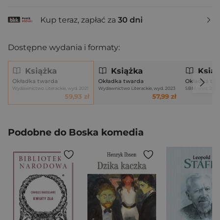
Kup teraz, zapłać za
30 dni
Dostępne wydania i formaty:
Książka
Książka
Ksią
Okładka twarda
Okładka twarda
Okładka tw
Wydawnictwo Literackie, wyd. 2021
Wydawnictwo Literackie, wyd. 2023
SBM, wyd. 202
59,93 zł
57,99 zł
2
Podobne do Boska komedia