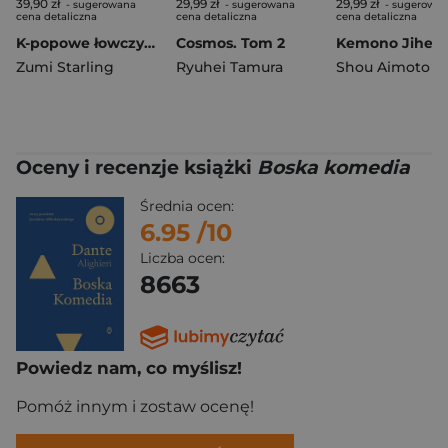
39,90 zł
29,99 zł
29,99 zł
- sugerowana
- sugerowana
- sugerowa
cena detaliczna
cena detaliczna
cena detaliczna
K-popowe łowczynie ratują świat. Ponad 60 zadań i zagadek!
Cosmos. Tom 2
Zumi Starling
Ryuhei Tamura
Shou Aimoto
Oceny i recenzje książki
Boska komedia
Średnia ocen:
6.95
/10
Liczba ocen:
8663
Powiedz nam, co myślisz!
Pomóż innym i zostaw ocenę!