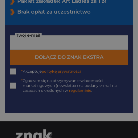
Pakiet zakładek Art Ladies za 1 zł
Brak opłat za uczestnictwo
Twój e-mail
DOŁĄCZ DO ZNAK EKSTRA
*
Akceptuję
politykę prywatności
*
Zgadzam się na otrzymywanie wiadomości
marketingowych (newsletter) na podany
e-mail
na
zasadach określonych w
regulaminie
.