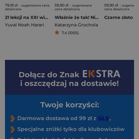
79,91 zł
59,90 zł
59,90 zł
- sugerowana cena
- sugerowana
- sugerowa
detaliczna
cena detaliczna
cena detaliczna
21 lekcji na XXI wiek wyd. 2026
Właśnie że tak! Nigdy w życiu! 20 lat później
Czarne złoto
Yuval Noah Harari
Katarzyna Grochola
7,4 (1005)
Dołącz do
Znak
i oszczędzaj na dostawie!
Twoje korzyści:
Darmowa dostawa od 99 zł z
Specjalne zniżki tylko dla klubowiczów