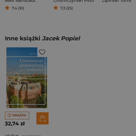
Alex Isenstadt
Chomczyński Piotr
Lipiński Tomek
7,4 (10)
7,3 (25)
Inne książki
Jacek Popiel
KSIĄŻKA
32,74 zł
40,01 zł