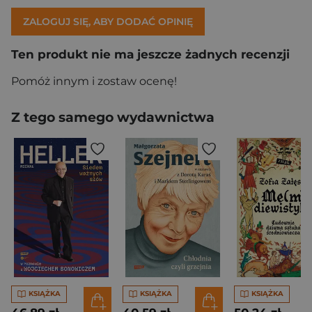
ZALOGUJ SIĘ, ABY DODAĆ OPINIĘ
Ten produkt nie ma jeszcze żadnych recenzji
Pomóż innym i zostaw ocenę!
Z tego samego wydawnictwa
KSIĄŻKA
KSIĄŻKA
KSIĄŻKA