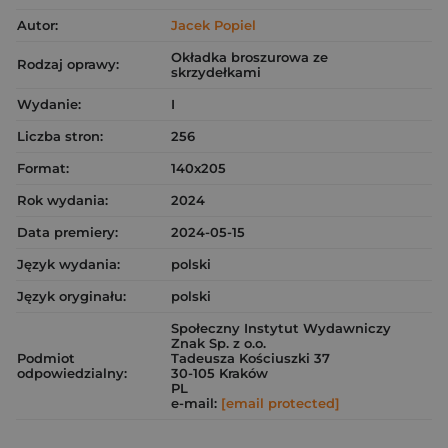
Autor:
Jacek Popiel
Okładka broszurowa ze
Rodzaj oprawy:
skrzydełkami
Wydanie:
I
Liczba stron:
256
Format:
140x205
Rok wydania:
2024
Data premiery:
2024-05-15
Język wydania:
polski
Język oryginału:
polski
Społeczny Instytut Wydawniczy
Znak Sp. z o.o.
Podmiot
Tadeusza Kościuszki 37
odpowiedzialny:
30-105 Kraków
PL
e-mail:
[email protected]