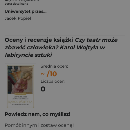
- sugerowana
cena detaliczna
Uniwersytet przestrzenią wolności
Jacek Popiel
Oceny i recenzje książki
Czy teatr może
zbawić człowieka? Karol Wojtyła w
labiryncie sztuki
Średnia ocen:
~
/10
Liczba ocen:
0
Powiedz nam, co myślisz!
Pomóż innym i zostaw ocenę!