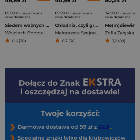
46,89 zł
40,59 zł
50,24 zł
69,99 zł
69,99 zł
74,99 zł
- sugerowana
- sugerowana
- sugerowa
cena detaliczna
cena detaliczna
cena detaliczna
Siedem ważnych słów. Michał Heller w rozmowie z Wojciechem Bonowiczem
Chłodnia, czyli grzejnia. Małgorzata Szejnert w rozmowie z Dorotą Karaś i Markiem Sterlingowem
Wojciech Bonowicz
,
Michał Heller
Małgorzata Szejnert
,
Dorota Karaś
Zofia Załęska
,
Ma
8,6 (38)
6,7 (30)
7,2 (89)
Dołącz do
Znak
i oszczędzaj na dostawie!
Twoje korzyści:
Darmowa dostawa od 99 zł z
Specjalne zniżki tylko dla klubowiczów