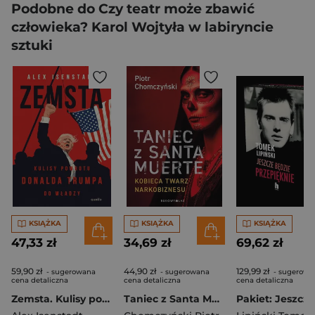
Podobne do Czy teatr może zbawić
człowieka? Karol Wojtyła w labiryncie
sztuki
KSIĄŻKA
KSIĄŻKA
KSIĄŻKA
47,33 zł
34,69 zł
69,62 zł
59,90 zł
44,90 zł
129,99 zł
- sugerowana
- sugerowana
- sugerowa
cena detaliczna
cena detaliczna
cena detaliczna
Zemsta. Kulisy powrotu Donalda Trumpa do władzy
Taniec z Santa Muerte. Kobieca twarz narkobiznesu