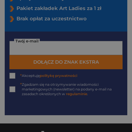
Pakiet zakładek Art Ladies za 1 zł
Brak opłat za uczestnictwo
Twój e-mail
DOŁĄCZ DO ZNAK EKSTRA
*
Akceptuję
politykę prywatności
*
Zgadzam się na otrzymywanie wiadomości
marketingowych (newsletter) na podany
e-mail
na
zasadach określonych w
regulaminie
.