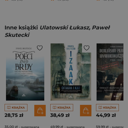
Inne książki
Ulatowski Łukasz, Paweł
Skutecki
KSIĄŻKA
KSIĄŻKA
KSIĄŻKA
28,75 zł
38,49 zł
44,99 zł
35,00 zł
49,99 zł
59,99 zł
- sugerowana
- sugerowana
- sugerowa