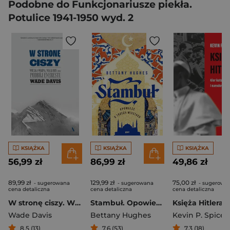
Podobne do Funkcjonariusze piekła.
Potulice 1941-1950 wyd. 2
KSIĄŻKA
KSIĄŻKA
KSIĄŻKA
56,99 zł
86,99 zł
49,86 zł
89,99 zł
129,99 zł
75,00 zł
- sugerowana
- sugerowana
- sugerowa
cena detaliczna
cena detaliczna
cena detaliczna
W stronę ciszy. Wielka wojna, Mallory oraz podbój Everestu
Stambuł. Opowieść o trzech miastach
Wade Davis
Bettany Hughes
Kevin P. Spicer
8,5 (13)
7,6 (53)
7,3 (18)