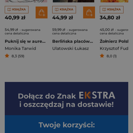
KSIĄŻKA
KSIĄŻKA
KSIĄŻKA
40,99 zł
44,99 zł
34,80 zł
54,99 zł
59,99 zł
45,00 zł
- sugerowana
- sugerowana
- sugerowa
cena detaliczna
cena detaliczna
cena detaliczna
Puknij się w aureolę
Berlińska placówka wywiadowcza „In.3” (1926 - 1934). Oddział II i działalność majora Jerzego Sosnowskiego w Niemczech
Monika Tarwid
Ulatowski Łukasz
Krzysztof Fudal
8,3 (59)
8,0 (1)
Dołącz do
Znak
i oszczędzaj na dostawie!
Twoje korzyści: