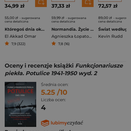
34,99 zł
37,33 zł
72,57 zł
55,00 zł
59,99 zł
89,00 zł
- sugerowana
- sugerowana
- sugerowa
cena detaliczna
cena detaliczna
cena detaliczna
Któregoś dnia okaże się, że wszyscy od zawsze byli przeciwko
Normandia. Życie między przypływem a odpływem
El Akkad Omar
Agnieszka Łopatowska
Kevin Rudd
7,9 (322)
7,8 (16)
Oceny i recenzje książki
Funkcjonariusze
piekła. Potulice 1941-1950 wyd. 2
Średnia ocen:
5.25
/10
Liczba ocen:
4