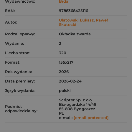
Wydawnictwo:
Brda
EAN:
9788368425116
Ulatowski Łukasz
,
Paweł
Autor:
Skutecki
Rodzaj oprawy:
Okładka twarda
Wydanie:
2
Liczba stron:
320
Format:
155x217
Rok wydania:
2026
Data premiery:
2026-02-24
Język wydania:
polski
Scriptor Sp. z o.o.
Białogardzka 14/49
Podmiot
85-808 Bydgoszcz
odpowiedzialny:
PL
e-mail:
[email protected]