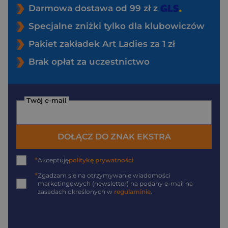
Darmowa dostawa od 99 zł z
Specjalne zniżki tylko dla klubowiczów
Pakiet zakładek Art Ladies za 1 zł
Brak opłat za uczestnictwo
Twój e-mail
DOŁĄCZ DO ZNAK EKSTRA
*
Akceptuję
politykę prywatności
*
Zgadzam się na otrzymywanie wiadomości
marketingowych (newsletter) na podany
e-mail
na
zasadach określonych w
regulaminie
.