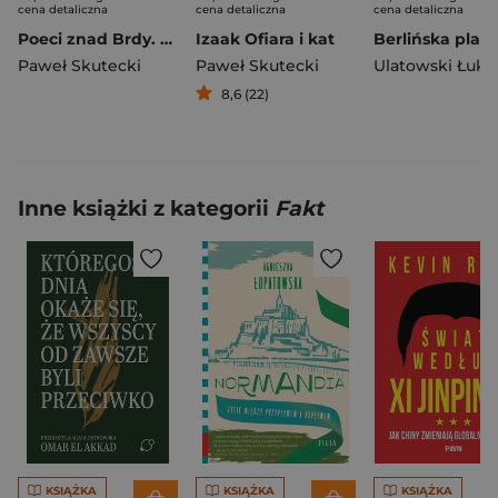
cena detaliczna
cena detaliczna
cena detaliczna
Poeci znad Brdy. Praktyczny przewodnik
Izaak Ofiara i kat
Paweł Skutecki
Paweł Skutecki
Ulatowski Łuka
8,6 (22)
Inne książki z kategorii
Fakt
KSIĄŻKA
KSIĄŻKA
KSIĄŻKA