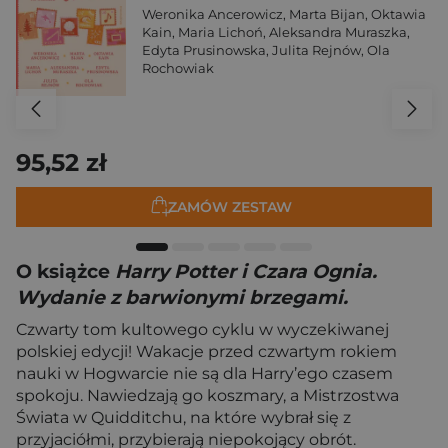
Weronika Ancerowicz
,
Marta Bijan
,
Oktawia
Kain
,
Maria Lichoń
,
Aleksandra Muraszka
,
Edyta Prusinowska
,
Julita Rejnów
,
Ola
Rochowiak
95,52 zł
ZAMÓW ZESTAW
O książce
Harry Potter i Czara Ognia.
Wydanie z barwionymi brzegami.
Czwarty tom kultowego cyklu w wyczekiwanej
polskiej edycji! Wakacje przed czwartym rokiem
nauki w Hogwarcie nie są dla Harry’ego czasem
spokoju. Nawiedzają go koszmary, a Mistrzostwa
Świata w Quidditchu, na które wybrał się z
przyjaciółmi, przybierają niepokojący obrót.