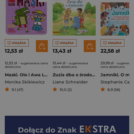
KSIĄŻKA
KSIĄŻKA
KSIĄŻKA
12,53 zł
13,43 zł
22,58 zł
12,53 zł
13,44 zł
29,99 zł
- sugerowana cena
- sugerowana
- sugerowa
detaliczna
cena detaliczna
cena detaliczna
Maski. Olo i Awa Logopedyczna zabawa
Zuzia dba o środowisko. Mądra mysz
Monika Skikiewicz
Liane Schneider
9,1 (47)
10,0 (2)
8,9 (56)
Dołącz do
Znak