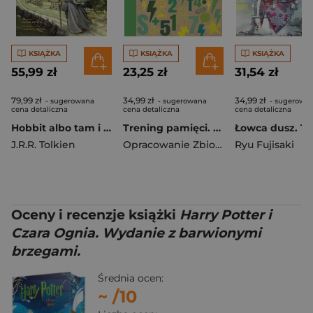
KSIĄŻKA
KSIĄŻKA
KSIĄŻKA
55,99 zł
23,25 zł
31,54 zł
79,99 zł
34,99 zł
34,99 zł
- sugerowana
- sugerowana
- sugerowa
cena detaliczna
cena detaliczna
cena detaliczna
Hobbit albo tam i z powrotem [Powieść graficzna]
Trening pamięci. 160 łamigłówek i zagadek wspierających pamięć i koncentrację
Łowca dusz. To
J.R.R. Tolkien
Opracowanie Zbiorowe
Ryu Fujisaki
Oceny i recenzje książki
Harry Potter i
Czara Ognia. Wydanie z barwionymi
brzegami.
Średnia ocen:
~
/10