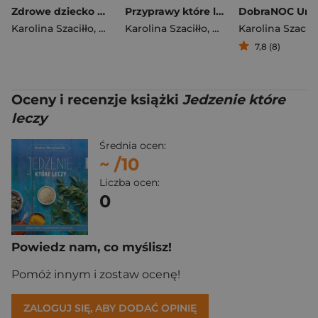
Zdrowe dziecko w zgodzie z naturą 70 przepisów na zdrowe dania, które polubią maluchy
Przyprawy które leczą
Karolina Szaciłło
,
Maciej Szaciłło
Karolina Szaciłło
,
Maciej Szaciłło
Karolina Szaciłł
7,8 (8)
Oceny i recenzje książki
Jedzenie które
leczy
Średnia ocen:
~
/10
Liczba ocen:
0
Powiedz nam, co myślisz!
Pomóż innym i zostaw ocenę!
ZALOGUJ SIĘ, ABY DODAĆ OPINIĘ