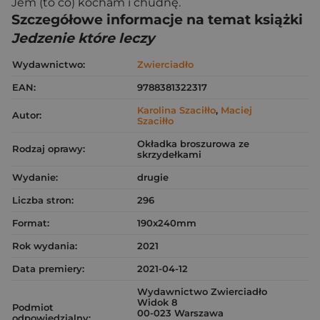
Jem (to co) kocham i chudnę.
Szczegółowe informacje na temat książki
Jedzenie które leczy
Wydawnictwo:
Zwierciadło
EAN:
9788381322317
Karolina Szaciłło
,
Maciej
Autor:
Szaciłło
Okładka broszurowa ze
Rodzaj oprawy:
skrzydełkami
Wydanie:
drugie
Liczba stron:
296
Format:
190x240mm
Rok wydania:
2021
Data premiery:
2021-04-12
Wydawnictwo Zwierciadło
Widok 8
Podmiot
00-023 Warszawa
odpowiedzialny: