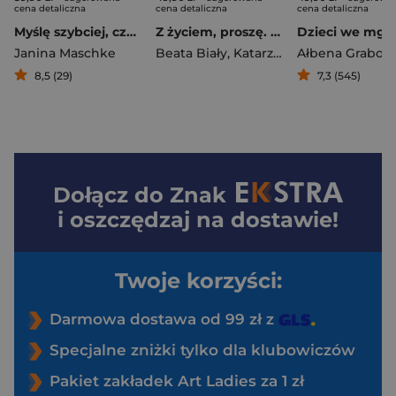
cena detaliczna
cena detaliczna
cena detaliczna
Myślę szybciej, czuję mocniej. ADHD - przewodnik dla kobiet
Z życiem, proszę. Katarzyna Miller w rozmowie autobiograficznej z Beatą Biały
Janina Maschke
Beata Biały
,
Katarzyna Miller
Ałbena Grabow
8,5 (29)
7,3 (545)
Dołącz do
Znak
i oszczędzaj na dostawie!
Twoje korzyści:
Darmowa dostawa od 99 zł z
Specjalne zniżki tylko dla klubowiczów
Pakiet zakładek Art Ladies za 1 zł