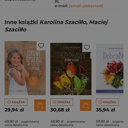
PL
e-mail:
[email protected]
Inne książki
Karolina Szaciłło, Maciej
Szaciłło
KSIĄŻKA
KSIĄŻKA
KSIĄŻKA
29,94 zł
30,68 zł
35,94 zł
49,90 zł
49,90 zł
59,90 zł
- sugerowana
- sugerowana
- sugerowa
cena detaliczna
cena detaliczna
cena detaliczna