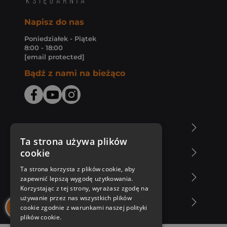
Napisz do nas
Poniedziałek - Piątek
8:00 - 18:00
[email protected]
Bądź z nami na bieżąco
O Księgarni Znak
Ta strona używa plików
cookie
Zakupy u nas
Ta strona korzysta z plików cookie, aby
Nasza oferta
zapewnić lepszą wygodę użytkowania.
Korzystając z tej strony, wyrażasz zgodę na
używanie przez nas wszystkich plików
Nasi autorzy
cookie zgodnie z warunkami naszej polityki
plików cookie.