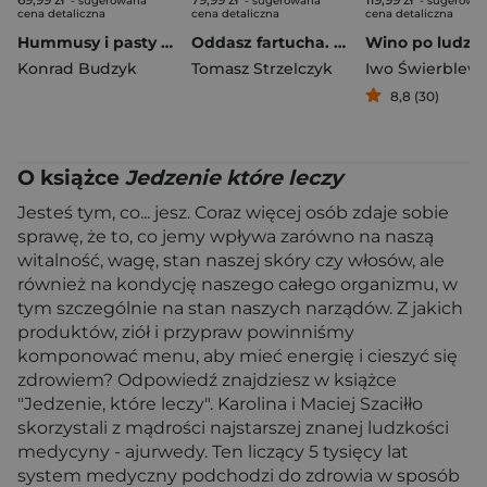
- sugerowana
- sugerowana
- sugerowa
cena detaliczna
cena detaliczna
cena detaliczna
Hummusy i pasty [2024]
Oddasz fartucha. Zapraszam do stołu!
Wino po ludzk
Konrad Budzyk
Tomasz Strzelczyk
Iwo Świerblews
8,8 (30)
O książce
Jedzenie które leczy
Jesteś tym, co... jesz. Coraz więcej osób zdaje sobie
sprawę, że to, co jemy wpływa zarówno na naszą
witalność, wagę, stan naszej skóry czy włosów, ale
również na kondycję naszego całego organizmu, w
tym szczególnie na stan naszych narządów. Z jakich
produktów, ziół i przypraw powinniśmy
komponować menu, aby mieć energię i cieszyć się
zdrowiem? Odpowiedź znajdziesz w książce
"Jedzenie, które leczy". Karolina i Maciej Szaciłło
skorzystali z mądrości najstarszej znanej ludzkości
medycyny - ajurwedy. Ten liczący 5 tysięcy lat
system medyczny podchodzi do zdrowia w sposób