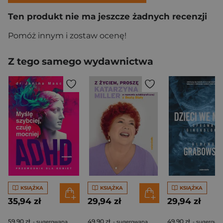
Ten produkt nie ma jeszcze żadnych recenzji
Pomóż innym i zostaw ocenę!
Z tego samego wydawnictwa
KSIĄŻKA
KSIĄŻKA
KSIĄŻKA
35,94 zł
29,94 zł
29,94 zł
59,90 zł
49,90 zł
49,90 zł
- sugerowana
- sugerowana
- sugerowa