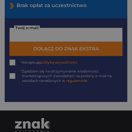
Brak opłat za uczestnictwo
Twój e-mail
DOŁĄCZ DO ZNAK EKSTRA
*
Akceptuję
politykę prywatności
*
Zgadzam się na otrzymywanie wiadomości
marketingowych (newsletter) na podany
e-mail
na
zasadach określonych w
regulaminie
.