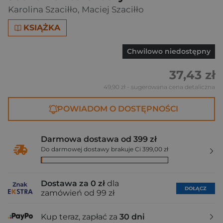
Karolina Szaciłło
,
Maciej Szaciłło
KSIĄŻKA
Chwilowo niedostępny
37,43 zł
49,90 zł
- sugerowana cena detaliczna
POWIADOM O DOSTĘPNOŚCI
Darmowa dostawa od 399 zł
Do darmowej dostawy brakuje Ci 399,00 zł
Dostawa za 0 zł
dla
DOŁĄCZ
zamówień od 99 zł
Kup teraz, zapłać za
30 dni