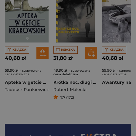
KSIĄŻKA
KSIĄŻKA
KSIĄŻKA
40,68 zł
31,80 zł
40,68 zł
59,90 zł
49,90 zł
59,90 zł
- sugerowana
- sugerowana
- sugerowa
cena detaliczna
cena detaliczna
cena detaliczna
Apteka w getcie krakowskim
Krótka noc, długi krzyk
Tadeusz Pankiewicz
Robert Małecki
7,7 (172)