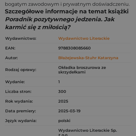
bogatym zawodowym i prywatnym doświadczeniu.
Szczegółowe informacje na temat książki
Poradnik pozytywnego jedzenia. Jak
karmić się z miłością?
Wydawnictwo:
Wydawnictwo Literackie
EAN:
9788308085660
Autor:
Błażejewska-Stuhr Katarzyna
Okładka broszurowa ze
Rodzaj oprawy:
skrzydełkami
Wydanie:
1
Liczba stron:
300
Rok wydania:
2025
Data premiery:
2025-03-19
Język wydania:
polski
Wydawnictwo Literackie Sp.
z o.o