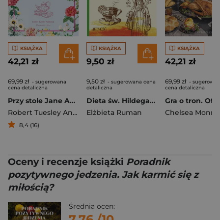
KSIĄŻKA
KSIĄŻKA
KSIĄŻKA
42,21 zł
9,50 zł
42,21 zł
69,99 zł
9,50 zł
69,99 zł
- sugerowana
- sugerowana cena
- sugerowa
cena detaliczna
detaliczna
cena detaliczna
Przy stole Jane Austen Przepisy inspirowane jej powieściami
Dieta św. Hildegardy źródłem zdrowia i młodości
Robert Tuesley Anderson
Elżbieta Ruman
8,4 (16)
Oceny i recenzje książki
Poradnik
pozytywnego jedzenia. Jak karmić się z
miłością?
Średnia ocen:
7.76
/10