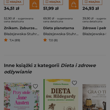
KSIĄŻKA
KSIĄŻKA
KSIĄŻKA
34,51 zł
51,99 zł
24,93 zł
52,90 zł
69,90 zł
39,90 zł
- sugerowana
- sugerowana
- sugerowa
cena detaliczna
cena detaliczna
cena detaliczna
Znikam. Zaburzenia odżywiania dzieci i młodzieży
Dieta planetarna
Błażejewska-Stuhr Katarzyna
,
Agata Ziemnicka
Błażejewska-Stuhr Katarzyna
7,4 (89)
7,0 (8)
Inne książki z kategorii
Dieta i zdrowe
odżywianie