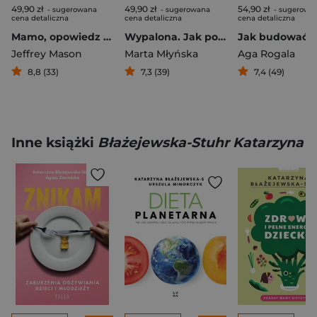
49,90 zł
49,90 zł
54,90 zł
- sugerowana
- sugerowana
- sugerowa
cena detaliczna
cena detaliczna
cena detaliczna
Mamo, opowiedz mi swoją historię
Wypalona. Jak poradzić sobie z wypaleniem zawodowym i całkiem nie zgasnąć
Jeffrey Mason
Marta Młyńska
Aga Rogala
8,8 (33)
7,3 (39)
7,4 (49)
Inne książki
Błażejewska-Stuhr Katarzyna