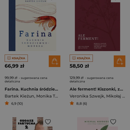
KSIĄŻKA
KSIĄŻKA
66,99 zł
58,50 zł
99,99 zł
129,99 zł
- sugerowana cena
- sugerowana cena
detaliczna
detaliczna
Farina. Kuchnia śródziemnomorska
Ale ferment! Kiszonki, zakwasy i przepisy na dania wspierające twój mikrobiom
Bartek Kieżun
,
Monika Turasiewicz
Veronika Szwejk
,
Kieżun Bartłomiej
,
Mikołaj Bator
6,9 (10)
8,8 (6)