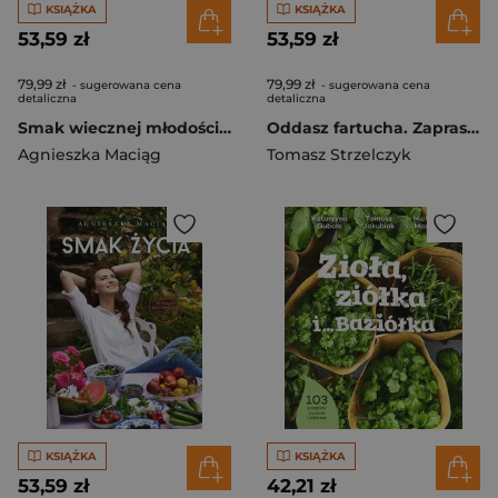
KSIĄŻKA
KSIĄŻKA
53,59 zł
53,59 zł
79,99 zł
79,99 zł
- sugerowana cena
- sugerowana cena
detaliczna
detaliczna
Smak wiecznej młodości. Jak zachować młodość i witalność w każdym wieku [wyd. 2, 2025]
Oddasz fartucha. Zapraszam do stołu!
Agnieszka Maciąg
Tomasz Strzelczyk
KSIĄŻKA
KSIĄŻKA
53,59 zł
42,21 zł