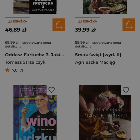
KSIĄŻKA
KSIĄŻKA
46,89 zł
39,99 zł
69,99 zł
59,99 zł
- sugerowana cena
- sugerowana cena
detaliczna
detaliczna
Oddasz Fartucha 3. Jakie to jest dobre!
Smak świąt [wyd. II]
Tomasz Strzelczyk
Agnieszka Maciąg
7,0 (7)