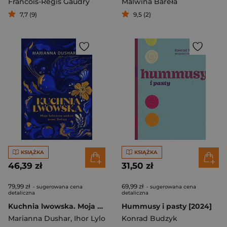
Francois-Regis Gaudry
Malwina Bareła
7,7 (9)
9,5 (2)
KSIĄŻKA
KSIĄŻKA
46,39 zł
31,50 zł
79,99 zł
69,99 zł
- sugerowana cena
- sugerowana cena
detaliczna
detaliczna
Kuchnia lwowska. Moja kulinarna podróż przez Galicję
Hummusy i pasty [2024]
Marianna Dushar
,
Ihor Lylo
Konrad Budzyk