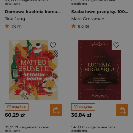
- sugerowana cena
- sugerowana cena
detaliczna
detaliczna
Domowa kuchnia koreańska
Szabatowe przepisy. 100 receptur na żydowskie dania
Jina Jung
Marc Grossman
7,6 (7)
8,0 (5)
KSIĄŻKA
KSIĄŻKA
60,29 zł
36,84 zł
89,99 zł
54,99 zł
- sugerowana cena
- sugerowana cena
detaliczna
detaliczna