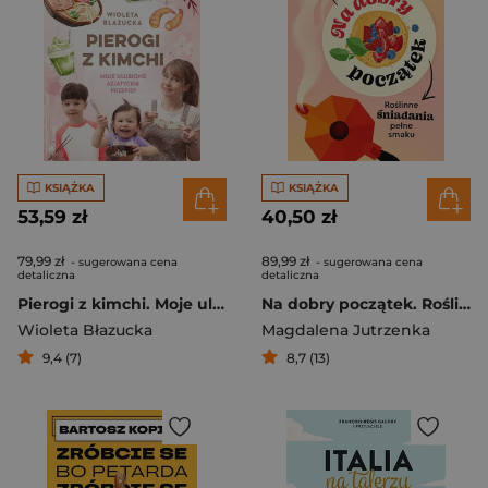
KSIĄŻKA
KSIĄŻKA
53,59 zł
40,50 zł
79,99 zł
89,99 zł
- sugerowana cena
- sugerowana cena
detaliczna
detaliczna
Pierogi z kimchi. Moje ulubione azjatyckie przepisy
Na dobry początek. Roślinne śniadania pełne smaku
Wioleta Błazucka
Magdalena Jutrzenka
9,4 (7)
8,7 (13)