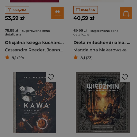
KSIĄŻKA
KSIĄŻKA
53,59 zł
40,59 zł
79,99 zł
69,99 zł
- sugerowana cena
- sugerowana cena
detaliczna
detaliczna
Oficjalna księga kucharska Westeros. 77 przepisów na kultowe dania z Gry o tron ​​oraz Rodu smoka
Dieta mitochondrialna. Najlepsze przepisy programu MitoLongevity
Cassandra Reeder
,
Joanne Bourne
Magdalena Makarowska
9,1 (29)
8,1 (23)