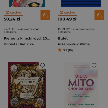
KSIĄŻKA
KSIĄŻKA
50,24 zł
100,49 zł
74,99 zł
149,99 zł
- sugerowana cena
- sugerowana cena
detaliczna
detaliczna
Pierogi z kimchi wyd. 2023
Bufet
Wioleta Błazucka
Przemysław Klima
7,9 (18)