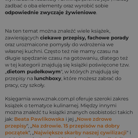
zadbać o oba elementy oraz wyrobić sobie
odpowiednie zwyczaje żywieniowe
.
Na ten temat można znaleźć wiele książek,
zawierających
ciekawe przepisy, fachowe porady
oraz urozmaicone pomysły do wdrożenia we
własnej kuchni. Często też nie mamy czasu na
długie spędzanie czasu na gotowaniu, dlatego też
w tej kategorii znajdują się książki poświęcone tzw.
„
dietom pudełkowym
", w których znajdują się
przepisy na
lunchboxy
, które możesz zabrać do
pracy, czy szkoły.
Księgarnia www.znak.com.pl oferuje szeroki zakres
książek o tematyce kulinarnej. Między innymi
można znaleźć tu książki znanych osobistości takich
jak:
Beata Pawlikowska
i jej „
Nowe zdrowe
przepisy
", „
Na zdrowie. 15 przepisów na dobry
początek
", „
Największe skarby naszej cywilizacji
" i