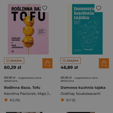
KSIĄŻKA
KSIĄŻKA
60,29 zł
46,89 zł
89,99 zł
69,99 zł
- sugerowana cena
- sugerowana cena
detaliczna
detaliczna
Roślinna Baza. Tofu
Domowa kuchnia tajska
Karolina Paciorek
,
Maja Jaworowska
Orathay Souksisavanh
8,5 (15)
8,7 (3)