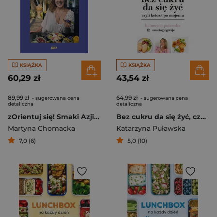
KSIĄŻKA
KSIĄŻKA
60,29 zł
43,54 zł
89,99 zł
64,99 zł
- sugerowana cena
- sugerowana cena
detaliczna
detaliczna
zOrientuj się! Smaki Azji dla każdego
Bez cukru da się żyć, czyli ketoza po mojemu
Martyna Chomacka
Katarzyna Puławska
7,0 (6)
5,0 (10)