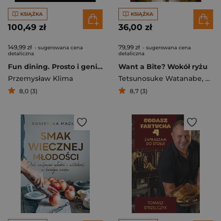
KSIĄŻKA
KSIĄŻKA
100,49 zł
36,00 zł
149,99 zł
79,99 zł
- sugerowana cena
- sugerowana cena
detaliczna
detaliczna
Fun dining. Prosto i genialnie
Want a Bite? Wokół ryżu
Przemysław Klima
Tetsunosuke Watanabe
,
Bea
8,0 (3)
8,7 (3)