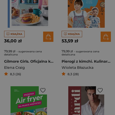
KSIĄŻKA
KSIĄŻKA
36,00 zł
53,59 zł
79,99 zł
79,99 zł
- sugerowana cena
- sugerowana cena
detaliczna
detaliczna
Gilmore Girls. Oficjalna książka kucharska
Pierogi z kimchi. Kulinarna podróż po Korei
Elena Craig
Wioleta Błazucka
8,3 (26)
8,3 (28)