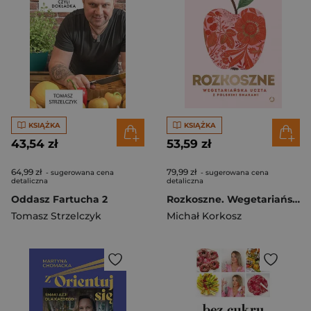
KSIĄŻKA
KSIĄŻKA
43,54 zł
53,59 zł
64,99 zł
79,99 zł
- sugerowana cena
- sugerowana cena
detaliczna
detaliczna
Oddasz Fartucha 2
Rozkoszne. Wegetariańska uczta z polskimi smakami [wyd. 2, 2023]
Tomasz Strzelczyk
Michał Korkosz