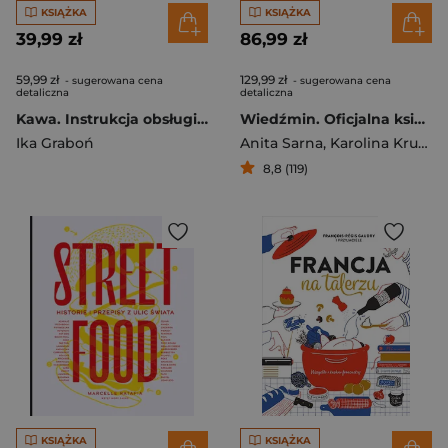
KSIĄŻKA
KSIĄŻKA
39,99 zł
86,99 zł
59,99 zł
129,99 zł
- sugerowana cena
- sugerowana cena
detaliczna
detaliczna
Kawa. Instrukcja obsługi najpopularniejszego napoju na świecie
Wiedźmin. Oficjalna księga kucharska
Ika Graboń
Anita Sarna
,
Karolina Krupecka
8,8 (119)
KSIĄŻKA
KSIĄŻKA