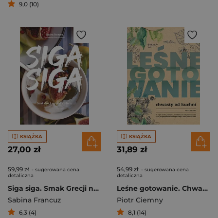
9,0 (10)
KSIĄŻKA
KSIĄŻKA
27,00 zł
31,89 zł
59,99 zł
54,99 zł
- sugerowana cena
- sugerowana cena
detaliczna
detaliczna
Siga siga. Smak Grecji na twoim talerzu
Leśne gotowanie. Chwasty od kuchni
Sabina Francuz
Piotr Ciemny
6,3 (4)
8,1 (14)