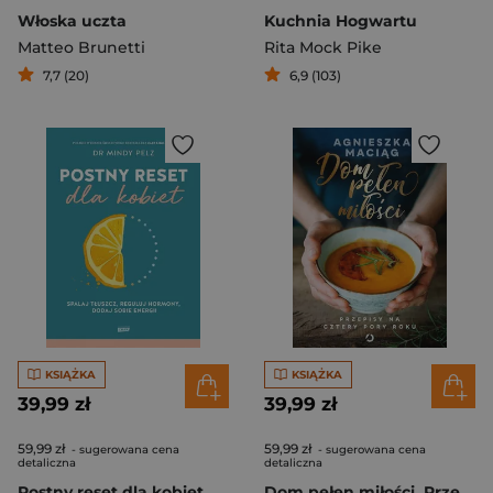
Włoska uczta
Kuchnia Hogwartu
Matteo Brunetti
Rita Mock Pike
7,7 (20)
6,9 (103)
KSIĄŻKA
KSIĄŻKA
39,99 zł
39,99 zł
59,99 zł
59,99 zł
- sugerowana cena
- sugerowana cena
detaliczna
detaliczna
Postny reset dla kobiet. Spalaj tłuszcz, reguluj hormony, dodaj sobie energii
Dom pełen miłości. Przepisy na cztery pory roku