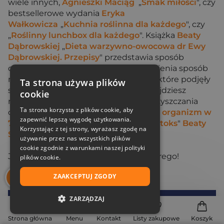
wiele innych,
Agnieszki Maciąg
„
Smak miłości
", czy
bestsellerowe wydania
Eryka
Wałkowicza
„
Kuchnia roślinna dla każdego
", czy
„
Roślinny lunchbox dla każdego
". Książka
Beaty
Dąbrowskiej
„
Dieta warzywno-owocowa dr Ewy
Dąbrowskiej. Przepisy
" przedstawia sposób
odżywiania, który niejednokrotnie zmienia sposób
myślenia i staje się stylem życia osób, które podjęły
Ta strona używa plików
się tego wyzwania. W tej kategorii znajdziesz
cookie
również wiele książek o metodach oczyszczania
Ta strona korzysta z plików cookie, aby
organizmu tj. „
Jaglany detoks. Oczyść organizm w
zapewnić lepszą wygodę użytkowania.
7 dni!
"
Marka Zaremby
, „
Alkaiczny detoks
"
Beaty
Korzystając z tej strony, wyrażasz zgodę na
Sokołowskiej
oraz wiele innych.
używanie przez nas wszystkich plików
cookie zgodnie z warunkami naszej polityki
Jednym słowem dla każdego coś dobrego!
plików cookie.
ZAAKCEPTUJ ZGODY
ZARZĄDZAJ
Dołącz do
Znak
NIEZBĘDNE
Strona główna
Menu
Kontakt
Listy zakupowe
Koszyk