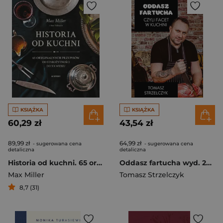
KSIĄŻKA
KSIĄŻKA
60,29 zł
43,54 zł
89,99 zł
64,99 zł
- sugerowana cena
- sugerowana cena
detaliczna
detaliczna
Historia od kuchni. 65 oryginalnych przepisów od starożytności do XX wieku
Oddasz fartucha wyd. 2023
Max Miller
Tomasz Strzelczyk
8,7 (31)