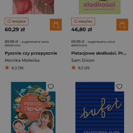
KSIĄŻKA
KSIĄŻKA
60,29 zł
46,80 zł
89,99 zł
69,99 zł
- sugerowana cena
- sugerowana cena
detaliczna
detaliczna
Pysznie czy przepysznie
Pistacjowe słodkości. Przepisy dla miłośników zielonych orzeszków
Monika Molecka
Sam Dixon
8,3 (19)
9,3 (31)