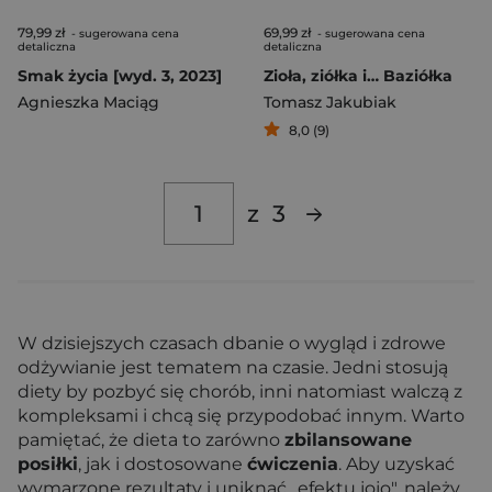
79,99 zł
69,99 zł
- sugerowana cena
- sugerowana cena
detaliczna
detaliczna
Smak życia [wyd. 3, 2023]
Zioła, ziółka i… Baziółka
Agnieszka Maciąg
Tomasz Jakubiak
8,0 (9)
z
3
W dzisiejszych czasach dbanie o wygląd i zdrowe
odżywianie jest tematem na czasie. Jedni stosują
diety by pozbyć się chorób, inni natomiast walczą z
kompleksami i chcą się przypodobać innym. Warto
pamiętać, że dieta to zarówno
zbilansowane
posiłki
, jak i dostosowane
ćwiczenia
. Aby uzyskać
wymarzone rezultaty i uniknąć „efektu jojo", należy