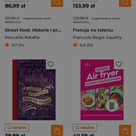
86,99 zł
153,99 zł
129,99 zł
229,99 zł
- sugerowana cena
- sugerowana cena
detaliczna
detaliczna
Street food. Historie i przepisy z ulic świata
Francja na talerzu
Marcelle Ratafia
Francois-Regis Gaudry
9,7 (10)
8,8 (35)
KSIĄŻKA
KSIĄŻKA
39,99 zł
40,59 zł