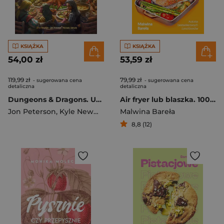
KSIĄŻKA
KSIĄŻKA
54,00 zł
53,59 zł
119,99 zł
79,99 zł
- sugerowana cena
- sugerowana cena
detaliczna
detaliczna
Dungeons & Dragons. Uczta Bohaterów. Oficjalna książka kucharska
Air fryer lub blaszka. 100 przepisów w formie
Jon Peterson
,
Kyle Newman
,
Michael Witwer
Malwina Bareła
8,8 (12)