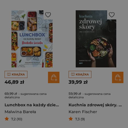
KSIĄŻKA
KSIĄŻKA
46,89 zł
39,99 zł
69,99 zł
59,99 zł
- sugerowana cena
- sugerowana cena
detaliczna
detaliczna
Lunchbox na każdy dzień. Dookoła świata
Kuchnia zdrowej skóry. Jedz i wyglądaj młodo
Malwina Bareła
Karen Fischer
7,2 (10)
7,3 (9)