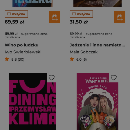
KSIĄŻKA
KSIĄŻKA
69,59 zł
31,50 zł
119,99 zł
69,99 zł
- sugerowana cena
- sugerowana cena
detaliczna
detaliczna
Wino po ludzku
Jedzenie i inne namiętności
Iwo Świerblewski
Maia Sobczak
8,8 (30)
6,0 (6)