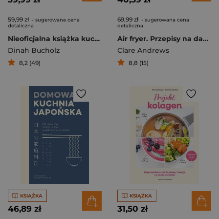
59,99 zł
69,99 zł
- sugerowana cena
- sugerowana cena
detaliczna
detaliczna
Nieoficjalna książka kucharska Harry'ego Pottera. Od kociołkowych piegusków do ambrozji: 200 magicznych przepisów dla czarodziejów i mugoli
Air fryer. Przepisy na dania jednokoszykowe
Dinah Bucholz
Clare Andrews
8,2 (49)
8,8 (15)
KSIĄŻKA
KSIĄŻKA
46,89 zł
31,50 zł