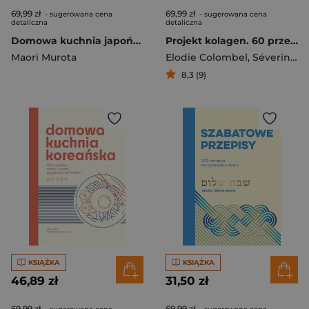
69,99 zł
69,99 zł
- sugerowana cena
- sugerowana cena
detaliczna
detaliczna
Domowa kuchnia japońska
Projekt kolagen. 60 przepisów na dania, desery i napoje na każdą porę roku
Maori Murota
Elodie Colombel
,
Séverine Augé
8,3 (9)
KSIĄŻKA
KSIĄŻKA
46,89 zł
31,50 zł
69,99 zł
69,99 zł