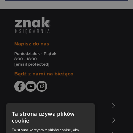
Napisz do nas
Poniedziałek - Piątek
8:00 - 18:00
[email protected]
Bądź z nami na bieżąco
O Księgarni Znak
Ta strona używa plików
cookie
Zakupy u nas
Ta strona korzysta z plików cookie, aby