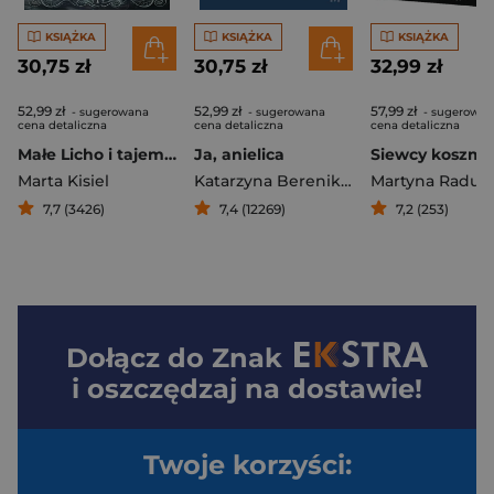
KSIĄŻKA
KSIĄŻKA
KSIĄŻKA
30,75 zł
30,75 zł
32,99 zł
52,99 zł
52,99 zł
57,99 zł
- sugerowana
- sugerowana
- sugerowan
cena detaliczna
cena detaliczna
cena detaliczna
Małe Licho i tajemnica Niebożątka
Ja, anielica
Siewcy koszm
Marta Kisiel
Katarzyna Berenika Miszczuk
7,7 (3426)
7,4 (12269)
7,2 (253)
Dołącz do
Znak
i oszczędzaj na dostawie!
Twoje korzyści: