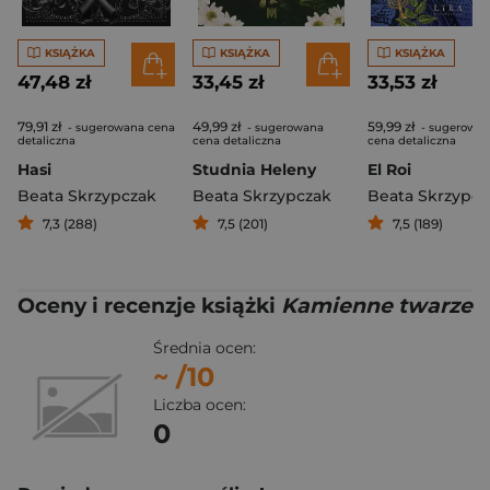
KSIĄŻKA
KSIĄŻKA
KSIĄŻKA
47,48 zł
33,45 zł
33,53 zł
79,91 zł
49,99 zł
59,99 zł
- sugerowana cena
- sugerowana
- sugerowa
detaliczna
cena detaliczna
cena detaliczna
Hasi
Studnia Heleny
El Roi
Beata Skrzypczak
Beata Skrzypczak
Beata Skrzypcz
7,3 (288)
7,5 (201)
7,5 (189)
Oceny i recenzje książki
Kamienne twarze
Średnia ocen:
~
/10
Liczba ocen:
0