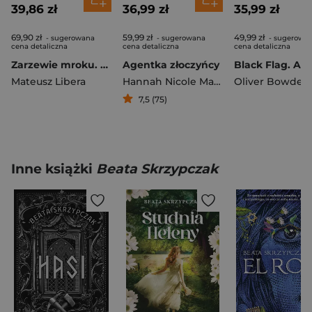
39,86 zł
36,99 zł
35,99 zł
69,90 zł
59,99 zł
49,99 zł
- sugerowana
- sugerowana
- sugerowa
cena detaliczna
cena detaliczna
cena detaliczna
Zarzewie mroku. Dzieci Międzyświata, Tom 1 Barwione Brzegi
Agentka złoczyńcy
Mateusz Libera
Hannah Nicole Maehrer
Oliver Bowden
7,5 (75)
Inne książki
Beata Skrzypczak