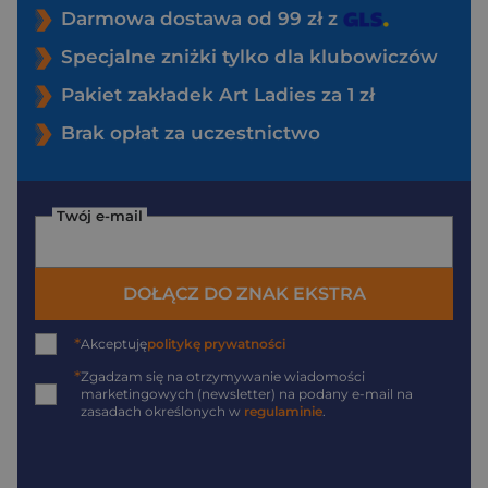
Darmowa dostawa od 99 zł z
Specjalne zniżki tylko dla klubowiczów
Pakiet zakładek Art Ladies za 1 zł
Brak opłat za uczestnictwo
Twój e-mail
DOŁĄCZ DO ZNAK EKSTRA
*
Akceptuję
politykę prywatności
*
Zgadzam się na otrzymywanie wiadomości
marketingowych (newsletter) na podany
e-mail
na
zasadach określonych w
regulaminie
.