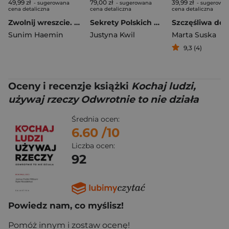
49,99 zł
79,00 zł
39,99 zł
- sugerowana
- sugerowana
- sugerowa
cena detaliczna
cena detaliczna
cena detaliczna
Zwolnij wreszcie. Jak odnaleźć spokój w świecie, który nigdy się nie zatrzymuje [wyd. 2026]
Sekrety Polskich Mężczyzn. Pikantne rozmowy bez cenzury
Sunim Haemin
Justyna Kwil
Marta Suska
9,3 (4)
Oceny i recenzje książki
Kochaj ludzi,
używaj rzeczy Odwrotnie to nie działa
Średnia ocen:
6.60
/10
Liczba ocen:
92
Powiedz nam, co myślisz!
Pomóż innym i zostaw ocenę!