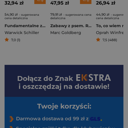
32,94 zł
47,95 zł
26,94 zł
54,90 zł
79,91 zł
44,90 zł
- sugerowana
- sugerowana cena
- sugerowa
cena detaliczna
detaliczna
cena detaliczna
Fundamentalne zasady treningu koni. Budowanie relacji z koniem dzięki skutecznym metodom treningowym
Zabawy z psem. Radosne gry, sztuczki i socjalizacja dla szczeniąt i dorosłych psów
Warwick Schiller
Marc Goldberg
Oprah Winfrey
7,0 (1)
7,5 (488)
Dołącz do
Znak
i oszczędzaj na dostawie!
Twoje korzyści:
Darmowa dostawa od 99 zł z