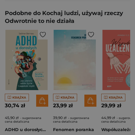
Podobne do Kochaj ludzi, używaj rzeczy
Odwrotnie to nie działa
KSIĄŻKA
KSIĄŻKA
KSIĄŻKA
30,74 zł
23,99 zł
29,99 zł
45,90 zł
39,90 zł
44,99 zł
- sugerowana
- sugerowana
- sugerowa
cena detaliczna
cena detaliczna
cena detaliczna
ADHD u dorosłych Jak ułatwić sobie życie i uspokoić myśli
Fenomen poranka