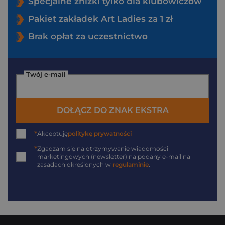
Specjalne zniżki tylko dla klubowiczów
Pakiet zakładek Art Ladies za 1 zł
Brak opłat za uczestnictwo
Twój e-mail
DOŁĄCZ DO ZNAK EKSTRA
*
Akceptuję
politykę prywatności
*
Zgadzam się na otrzymywanie wiadomości
marketingowych (newsletter) na podany
e-mail
na
zasadach określonych w
regulaminie
.