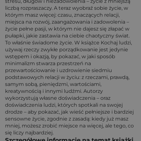
stresu, długów i niezadowolenia – życie z mniejszą
liczbą rozpraszaczy. A teraz wyobraź sobie życie, w
którym masz więcej: czasu, znaczących relacji,
miejsca na rozwój, zaangażowania i zadowolenia –
życie pełne pasji, w którym nie dajesz się złapać w
pułapki, jakie zastawia na ciebie chaotyczny świat.
To właśnie świadome życie. W książce Kochaj ludzi,
używaj rzeczy zwykłe porządkowanie jest jedynie
wstępem i okazją, by pokazać, w jaki sposób
minimalizm stwarza przestrzeń na
przewartościowanie i uzdrowienie siedmiu
podstawowych relacji w życiu: z rzeczami, prawdą,
samym sobą, pieniędzmi, wartościami,
kreatywnością i innymi ludźmi. Autorzy
wykorzystują własne doświadczenia – oraz
doświadczenia ludzi, których spotkali na swojej
drodze – aby pokazać, jak wieść pełniejsze i bardziej
sensowne życie, zgodnie z zasadą: kiedy już masz
mniej, możesz zrobić miejsce na więcej, ale tego, co
się liczy najbardziej.
Szczegółowe informacje na temat książki