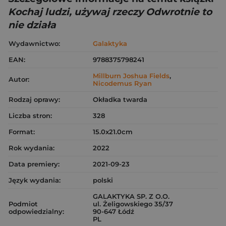
Kochaj ludzi, używaj rzeczy Odwrotnie to
nie działa
Wydawnictwo:
Galaktyka
EAN:
9788375798241
Millburn Joshua Fields
,
Autor:
Nicodemus Ryan
Rodzaj oprawy:
Okładka twarda
Liczba stron:
328
Format:
15.0x21.0cm
Rok wydania:
2022
Data premiery:
2021-09-23
Język wydania:
polski
GALAKTYKA SP. Z O.O.
Podmiot
ul. Żeligowskiego 35/37
odpowiedzialny:
90-647 Łódź
PL