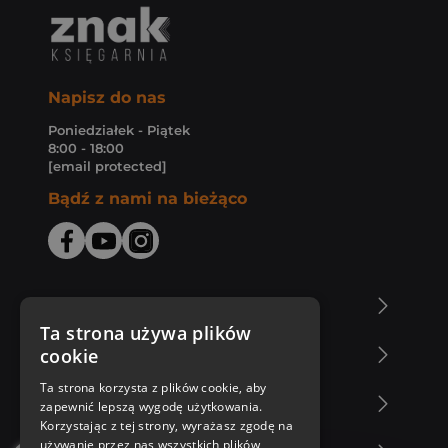
Napisz do nas
Poniedziałek - Piątek
8:00 - 18:00
[email protected]
Bądź z nami na bieżąco
O Księgarni Znak
Ta strona używa plików
cookie
Zakupy u nas
Ta strona korzysta z plików cookie, aby
Nasza oferta
zapewnić lepszą wygodę użytkowania.
Korzystając z tej strony, wyrażasz zgodę na
używanie przez nas wszystkich plików