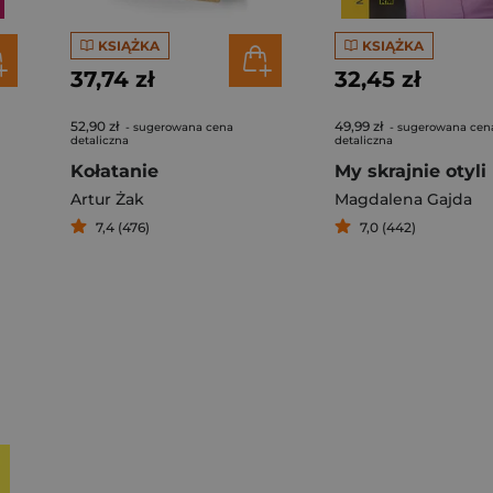
KSIĄŻKA
KSIĄŻKA
37,74 zł
32,45 zł
52,90 zł
49,99 zł
- sugerowana cena
- sugerowana cen
detaliczna
detaliczna
Kołatanie
My skrajnie otyli
Artur Żak
Magdalena Gajda
7,4 (476)
7,0 (442)