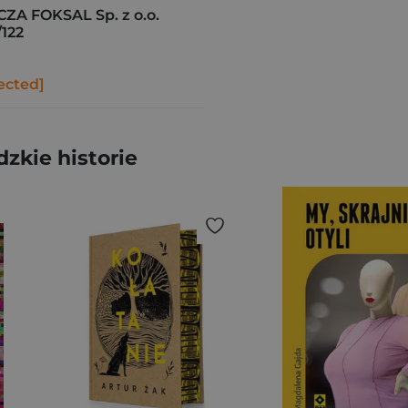
 FOKSAL Sp. z o.o.
122
ected]
zkie historie