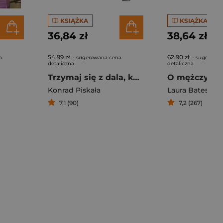
KSIĄŻKA
KSIĄŻKA
36,84 zł
38,64 zł
54,99 zł
62,90 zł
a
- sugerowana cena
- sugerowa
detaliczna
detaliczna
Trzymaj się z dala, kochanie. Opowieść o miłości w Afryce Wschodniej
Konrad Piskała
Laura Bates
7,1 (90)
7,2 (267)