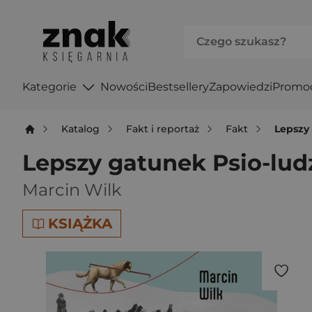
Kategorie
Nowości
Bestsellery
Zapowiedzi
Promo
Katalog
Fakt i reportaż
Fakt
Lepszy 
Lepszy gatunek Psio-ludz
Marcin Wilk
KSIĄŻKA