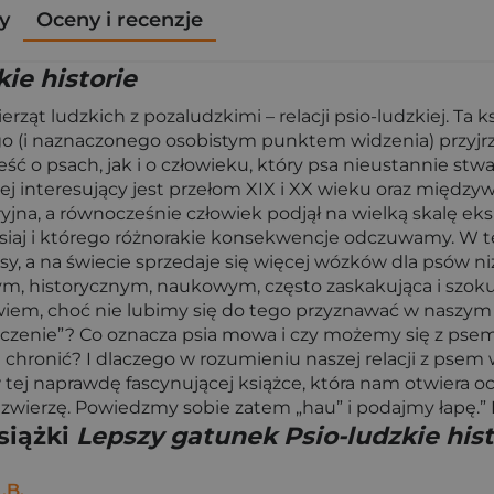
y
Oceny i recenzje
ie historie
rząt ludzkich z pozaludzkimi – relacji psio-ludzkiej. Ta 
nego (i naznaczonego osobistym punktem widzenia) przyj
ieść o psach, jak i o człowieku, który psa nieustannie st
dziej interesujący jest przełom XIX i XX wieku oraz międ
ryjna, a równocześnie człowiek podjął na wielką skalę ek
iaj i którego różnorakie konsekwencje odczuwamy. W ten s
sy, a na świecie sprzedaje się więcej wózków dla psów niż 
, historycznym, naukowym, często zaskakująca i szokując
 bowiem, choć nie lubimy się do tego przyznawać w naszy
czenie”? Co oznacza psia mowa i czy możemy się z psem
chronić? I dlaczego w rozumieniu naszej relacji z psem w
 tej naprawdę fascynującej książce, która nam otwiera o
zę – zwierzę. Powiedzmy sobie zatem „hau” i podajmy łapę.
siążki
Lepszy gatunek Psio-ludzkie hist
.B.