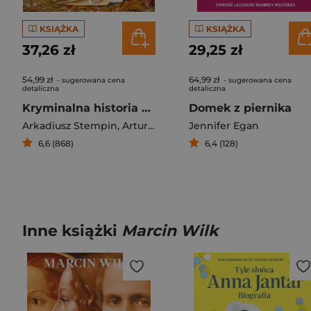
KSIĄŻKA
KSIĄŻKA
37,26 zł
29,25 zł
54,99 zł
64,99 zł
- sugerowana cena
- sugerowana cena
detaliczna
detaliczna
Kryminalna historia Watykanu
Domek z piernika
Arkadiusz Stempin
,
Artur Nowak
Jennifer Egan
6,6 (868)
6,4 (128)
Inne książki
Marcin Wilk