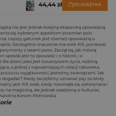
44,44 zł
DO KOSZYKA
książka nie jest jednak kolejną ekspercką opowieścią
rzenia się wybranym aspektom przemian psio-
warza. Lepszy gatunek jest również opowieścią o
zywojnie. Szczególne znaczenie ma wiek XIX, ponieważ
sperymenty z rasami psów. Zaczął się, jak mówią
posób jest to opowieść i o historii, i o
dla dzieci; pies jest towarzyszem życia, rodziną,
a, o jednej z najważniejszych relacji człowieka,
m poczuciu wyjątkowości, jesteśmy zwierzętami. Jak
 dogadać? Kiedy zaczęliśmy uznawać psy za istoty
ażny jest XIX wiek, kiedy rozwinęła się weterynaria i
czy na magiczną, ale jednak osadzoną w kulturze,
” Karolina Korwin-Piotrowska
orie