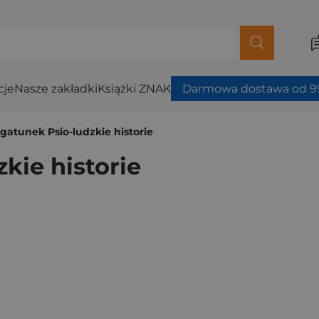
cje
Nasze zakładki
Książki ZNAK
Darmowa dostawa od 99
gatunek Psio-ludzkie historie
kie historie