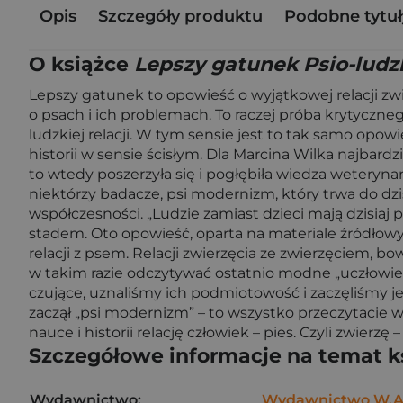
Opis
Szczegóły produktu
Podobne tytuł
O książce
Lepszy gatunek Psio-ludzk
Lepszy gatunek to opowieść o wyjątkowej relacji zwie
o psach i ich problemach. To raczej próba krytycz
ludzkiej relacji. W tym sensie jest to tak samo opow
historii w sensie ścisłym. Dla Marcina Wilka najbar
to wtedy poszerzyła się i pogłębiła wiedza weteryna
niektórzy badacze, psi modernizm, który trwa do dzis
współczesności. „Ludzie zamiast dzieci mają dzisiaj p
stadem. Oto opowieść, oparta na materiale źródłowym
relacji z psem. Relacji zwierzęcia ze zwierzęciem,
w takim razie odczytywać ostatnio modne „uczłowie
czujące, uznaliśmy ich podmiotowość i zaczęliśmy je 
zaczął „psi modernizm” – to wszystko przeczytacie w
nauce i historii relację człowiek – pies. Czyli zwier
Szczegółowe informacje na temat k
Wydawnictwo:
Wydawnictwo W.A