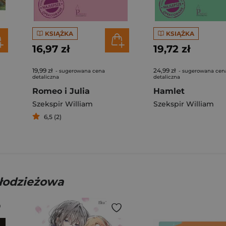
KSIĄŻKA
KSIĄŻKA
16,97 zł
19,72 zł
19,99 zł
24,99 zł
- sugerowana cena
- sugerowana cen
detaliczna
detaliczna
Romeo i Julia
Hamlet
Szekspir William
Szekspir William
6,5 (2)
młodzieżowa