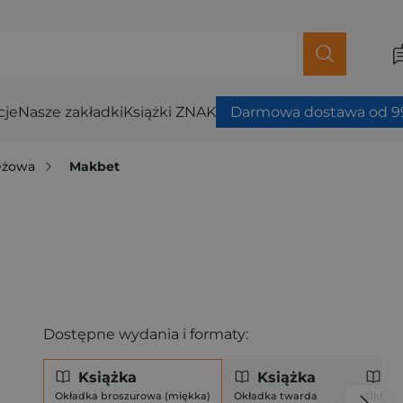
cje
Nasze zakładki
Książki ZNAK
Darmowa dostawa od 99
ieżowa
Makbet
Dostępne wydania i formaty:
Książka
Książka
Ks
Okładka broszurowa (miękka)
Okładka twarda
Okładk