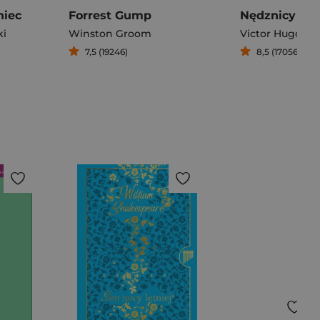
niec
Forrest Gump
Nędznicy
ki
Winston Groom
Victor Hugo
7,5 (19246)
8,5 (17056)