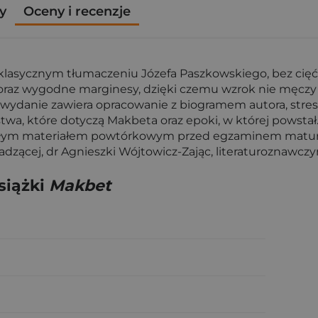
y
Oceny i recenzje
asycznym tłumaczeniu Józefa Paszkowskiego, bez cięć w
oraz wygodne marginesy, dzięki czemu wzrok nie męczy si
o wydanie zawiera opracowanie z biogramem autora, stre
stwa, które dotyczą Makbeta oraz epoki, w której powst
konałym materiałem powtórkowym przed egzaminem matur
zącej, dr Agnieszki Wójtowicz-Zając, literaturoznawczy
siążki
Makbet