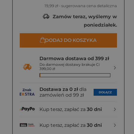
d. 2020
Greg, wyd. 2020
Siedmioróg,
19,99 zł
- sugerowana cena detaliczna
14,88 zł
14,70 zł
17,39 zł
Zamów teraz, wyślemy w
poniedziałek.
DODAJ DO KOSZYKA
Darmowa dostawa od 399 zł
Do darmowej dostawy brakuje Ci
399,00 zł
Dostawa za 0 zł
dla
DOŁĄCZ
zamówień od 99 zł
Kup teraz, zapłać za
30 dni
Kup teraz, zapłać za
30 dni