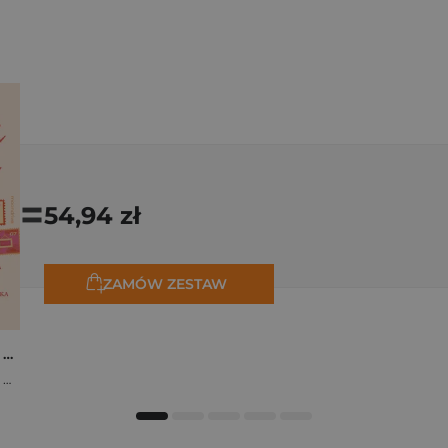
=
54,94 zł
ZAMÓW ZESTAW
Osiem tygodni lata. Opowiadania na wakacje
,
Marta Bijan
,
Oktawia Kain
,
Maria Lichoń
,
Aleksandra Muraszka
,
Edyt