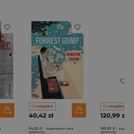
KSIĄŻKA
KSIĄŻKA
40,42 zł
120,99 zł
54,90 zł
169,90 zł
a
- sugerowana cena
- sugerowa
detaliczna
detaliczna