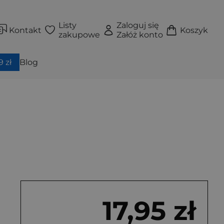
Listy
Zaloguj się
Kontakt
Koszyk
zakupowe
Załóż konto
 zł
Blog
17,95 zł
iążka
Książka
Książka
a twarda
Okładka twarda
Okładka broszurowa (miękka)