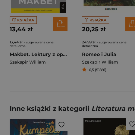
KSIĄŻKA
KSIĄŻKA
13,44 zł
20,25 zł
13,44 zł
24,99 zł
- sugerowana cena
- sugerowana cena
detaliczna
detaliczna
Makbet. Lektury z opracowaniem
Romeo i Julia
Szekspir William
Szekspir William
6,5 (51891)
Inne książki z kategorii
Literatura 