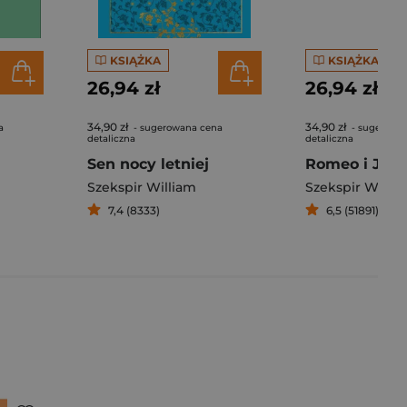
KSIĄŻKA
KSIĄŻKA
26,94 zł
26,94 zł
34,90 zł
34,90 zł
a
- sugerowana cena
- sugerowa
detaliczna
detaliczna
Sen nocy letniej
Romeo i Juli
Szekspir William
Szekspir Willi
7,4 (8333)
6,5 (51891)