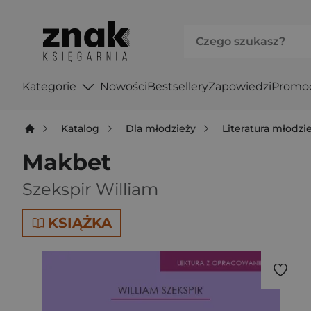
Kategorie
Nowości
Bestsellery
Zapowiedzi
Promo
Katalog
Dla młodzieży
Literatura młodz
Makbet
Szekspir William
KSIĄŻKA