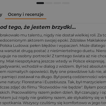
y
Oceny i recenzje
d tego, że jestem brzydki...
e brakowało mu talentu, nigdy nie dostał wielkiej roli. Za
iedocenionym aktorem swojej epoki. Zdzisław Maklakiewi
ak Polska Ludowa: pełen błędów i wypaczeń. Może dlatego
na warsztat drugą postać z nieśmiertelnego duetu. Niero
zasługuje na osobny portrecik! Z tamtego świata aż nie ch
iony. Miał niespotykaną jeszcze wtedy w Polsce ekspresj
 zgadywanki, wchodził w dialog z widzem. Był też absolu
em rozmaitych opowieści. Były one prawdziwe lub nie, al
, w pamięci zostawał na długo. Był poetą codzienności w
e natury: Florestana i Euzebiusza. Tak, był marzycielem,
czas zdjęć do filmu "Rozwodów nie będzie". Byłam poc
ich. Pracowaliśmy razem jeden dzień. Był czarujący i o
otem już nigdy nie graliśmy razem, ale stykaliśmy się 
y te spotkania. Wszyscy czuliśmy się komfortowo w jego