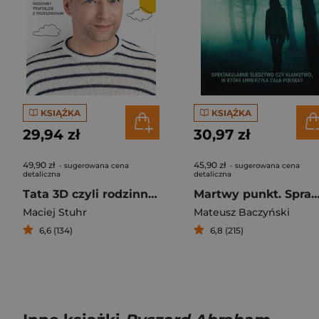
KSIĄŻKA
KSIĄŻKA
29,94 zł
30,97 zł
49,90 zł
45,90 zł
- sugerowana cena
- sugerowana cena
detaliczna
detaliczna
Tata 3D czyli rodzinny triathlon z przeszkodami
Martwy punkt. Sprawa zabójstwa Iwon
Maciej Stuhr
Mateusz Baczyński
6,6 (134)
6,8 (215)