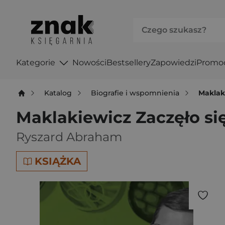
Kategorie
Nowości
Bestsellery
Zapowiedzi
Promo
Katalog
Biografie i wspomnienia
Maklaki
Maklakiewicz Zaczęło się 
Ryszard Abraham
KSIĄŻKA