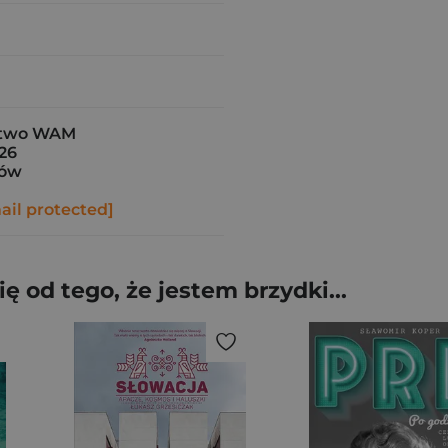
two WAM
26
ków
ail protected]
 od tego, że jestem brzydki...