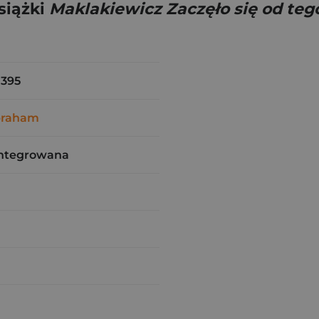
siążki
Maklakiewicz Zaczęło się od tego,
1395
braham
integrowana