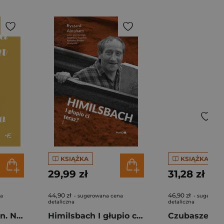
KSIĄŻKA
KSIĄŻKA
29,99 zł
31,28 zł
44,90 zł
46,90 zł
na
- sugerowana cena
- sugerowa
detaliczna
detaliczna
Krystyna Feldman. Niekiepska babka
Himilsbach I głupio ci teraz?