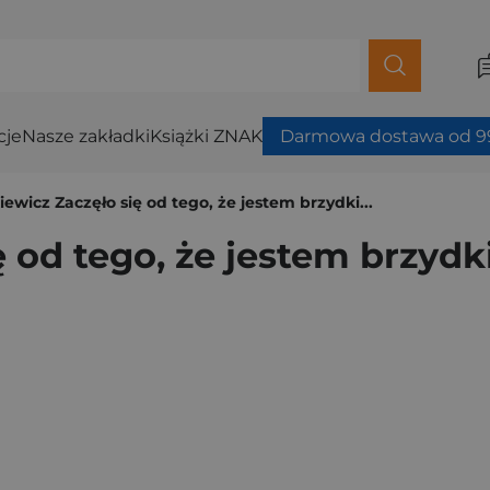
cje
Nasze zakładki
Książki ZNAK
Darmowa dostawa od 99
ewicz Zaczęło się od tego, że jestem brzydki...
od tego, że jestem brzydki.