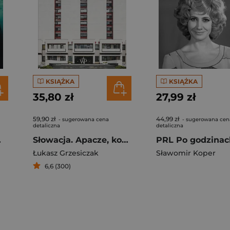
KSIĄŻKA
KSIĄŻKA
35,80 zł
27,99 zł
59,90 zł
44,99 zł
- sugerowana cena
- sugerowana cen
detaliczna
detaliczna
y Cygan
Słowacja. Apacze, kosmos i haluszki
Łukasz Grzesiczak
Sławomir Koper
6,6 (300)