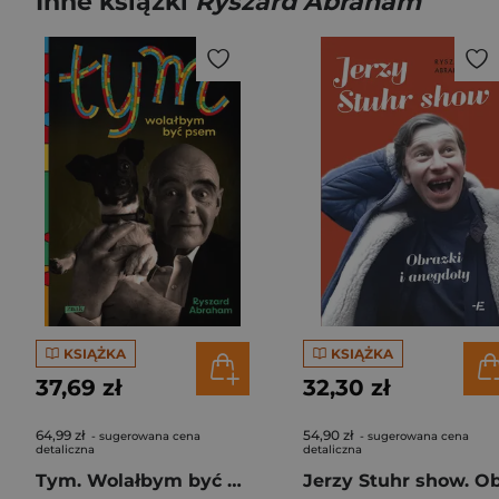
Inne książki
Ryszard Abraham
KSIĄŻKA
KSIĄŻKA
37,69 zł
32,30 zł
64,99 zł
54,90 zł
- sugerowana cena
- sugerowana cena
detaliczna
detaliczna
Tym. Wolałbym być psem