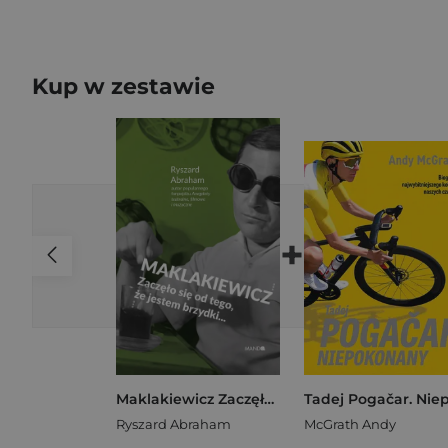
Kup w zestawie
+
Maklakiewicz Zaczęło się od tego, że jestem brzydki...
Ryszard Abraham
McGrath Andy