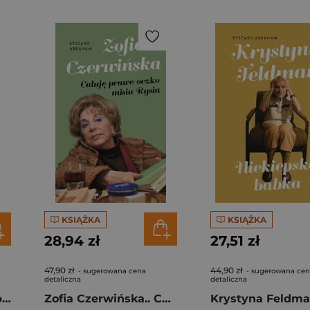
KSIĄŻKA
KSIĄŻKA
28,94 zł
27,51 zł
47,90 zł
44,90 zł
- sugerowana cena
- sugerowana ce
detaliczna
detaliczna
Jerzy Stuhr show. Obrazki i anegdoty
Zofia Czerwińska.. Całuję prawe oczko misia Rysia