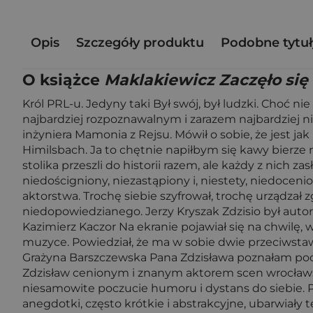
Opis
Szczegóły produktu
Podobne tytuł
O książce
Maklakiewicz Zaczęło się o
Król PRL-u. Jedyny taki Był swój, był ludzki. Choć ni
najbardziej rozpoznawalnym i zarazem najbardziej n
inżyniera Mamonia z Rejsu. Mówił o sobie, że jest j
Himilsbach. Ja to chętnie napiłbym się kawy bierze 
stolika przeszli do historii razem, ale każdy z nich 
niedościgniony, niezastąpiony i, niestety, niedocen
aktorstwa. Trochę siebie szyfrował, trochę urządzał
niedopowiedzianego. Jerzy Kryszak Zdzisio był autor
Kazimierz Kaczor Na ekranie pojawiał się na chwilę
muzyce. Powiedział, że ma w sobie dwie przeciwstawn
Grażyna Barszczewska Pana Zdzisława poznałam pod
Zdzisław cenionym i znanym aktorem scen wrocławsk
niesamowite poczucie humoru i dystans do siebie. P
anegdotki, często krótkie i abstrakcyjne, ubarwiał