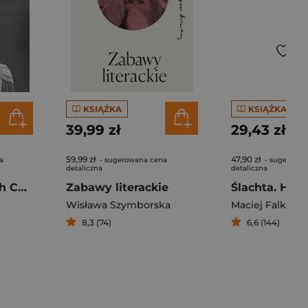
KSIĄŻKA
KSIĄŻKA
39,99 zł
29,43 zł
59,99 zł
47,90 zł
a
- sugerowana cena
- sugerowan
detaliczna
detaliczna
PRL Po godzinach Celebryci, luksusy, obyczaje
Zabawy literackie
Wisława Szymborska
Maciej Falkows
8,3 (74)
6,6 (144)