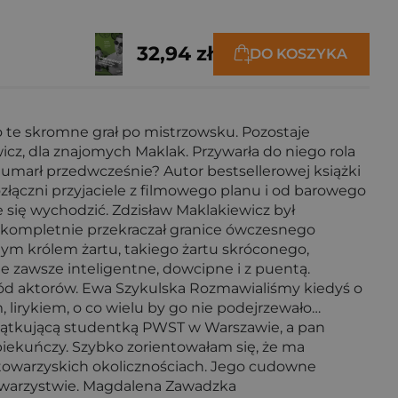
32,94 zł
DO KOSZYKA
 to te skromne grał po mistrzowsku. Pozostaje
cz, dla znajomych Maklak. Przywarła do niego rola
 umarł przedwcześnie? Autor bestsellerowej książki
złączni przyjaciele z filmowego planu i od barowego
ce się wychodzić. Zdzisław Maklakiewicz był
ę, kompletnie przekraczał granice ówczesnego
tnym królem żartu, takiego żartu skróconego,
e zawsze inteligentne, dowcipne i z puentą.
śród aktorów. Ewa Szykulska Rozmawialiśmy kiedyś o
 lirykiem, o co wielu by go nie podejrzewało…
zątkującą studentką PWST w Warszawie, a pan
piekuńczy. Szybko zorientowałam się, że ma
w towarzyskich okolicznościach. Jego cudowne
 towarzystwie. Magdalena Zawadzka