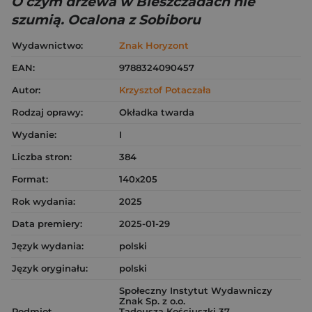
O czym drzewa w Bieszczadach nie
szumią. Ocalona z Sobiboru
Wydawnictwo:
Znak Horyzont
EAN:
9788324090457
Autor:
Krzysztof Potaczała
Rodzaj oprawy:
Okładka twarda
Wydanie:
I
Liczba stron:
384
Format:
140x205
Rok wydania:
2025
Data premiery:
2025-01-29
Język wydania:
polski
Język oryginału:
polski
Społeczny Instytut Wydawniczy
Znak Sp. z o.o.
Podmiot
Tadeusza Kościuszki 37