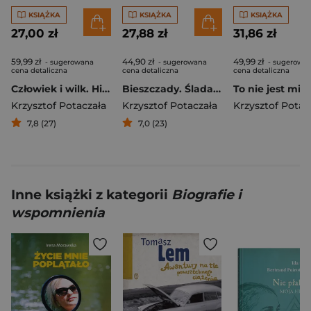
KSIĄŻKA
KSIĄŻKA
KSIĄŻKA
27,00 zł
27,88 zł
31,86 zł
59,99 zł
44,90 zł
49,99 zł
- sugerowana
- sugerowana
- sugerowa
cena detaliczna
cena detaliczna
cena detaliczna
Człowiek i wilk. Historia splamiona krwią
Bieszczady. Śladami ludzi i miejsc
Krzysztof Potaczała
Krzysztof Potaczała
Krzysztof Potac
7,8 (27)
7,0 (23)
Inne książki z kategorii
Biografie i
wspomnienia