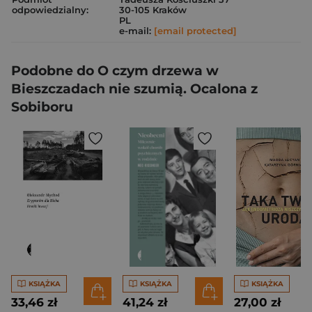
odpowiedzialny:
30-105 Kraków
PL
e-mail:
[email protected]
Podobne do O czym drzewa w
Bieszczadach nie szumią. Ocalona z
Sobiboru
KSIĄŻKA
KSIĄŻKA
KSIĄŻKA
33,46 zł
41,24 zł
27,00 zł