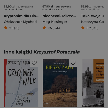
52,90 zł
67,90 zł
59,99 zł
- sugerowana
- sugerowana
- sugerowa
cena detaliczna
cena detaliczna
cena detaliczna
Kryptonim dla Hioba. Kroniki inwazji
Nieobecni. Milczenie wokół chorób psychicznych w rodzinie
Ołeksandr Myched
Meg Kissinger
7,6 (75)
7,5 (246)
8,7 (140)
Inne książki
Krzysztof Potaczała