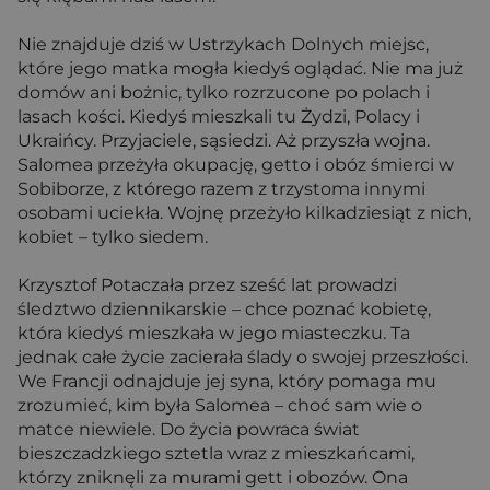
Nie znajduje dziś w Ustrzykach Dolnych miejsc,
które jego matka mogła kiedyś oglądać. Nie ma już
domów ani bożnic, tylko rozrzucone po polach i
lasach kości. Kiedyś mieszkali tu Żydzi, Polacy i
Ukraińcy. Przyjaciele, sąsiedzi. Aż przyszła wojna.
Salomea przeżyła okupację, getto i obóz śmierci w
Sobiborze, z którego razem z trzystoma innymi
osobami uciekła. Wojnę przeżyło kilkadziesiąt z nich,
kobiet – tylko siedem.
Krzysztof Potaczała przez sześć lat prowadzi
śledztwo dziennikarskie – chce poznać kobietę,
która kiedyś mieszkała w jego miasteczku. Ta
jednak całe życie zacierała ślady o swojej przeszłości.
We Francji odnajduje jej syna, który pomaga mu
zrozumieć, kim była Salomea – choć sam wie o
matce niewiele. Do życia powraca świat
bieszczadzkiego sztetla wraz z mieszkańcami,
którzy zniknęli za murami gett i obozów. Ona