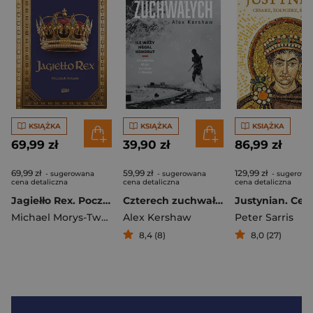
KSIĄŻKA
KSIĄŻKA
KSIĄŻKA
69,99 zł
39,90 zł
86,99 zł
69,99 zł
59,99 zł
129,99 zł
- sugerowana
- sugerowana
- sugerowa
cena detaliczna
cena detaliczna
cena detaliczna
Jagiełło Rex. Początek dynastii - książka z autografem
Czterech zuchwałych. Od piasków Afryki do serca III Rzeszy
Michael Morys-Twarowski
Alex Kershaw
Peter Sarris
8,4 (8)
8,0 (27)