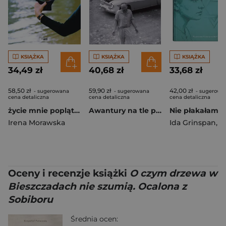
KSIĄŻKA
KSIĄŻKA
KSIĄŻKA
34,49 zł
40,68 zł
33,68 zł
58,50 zł
59,90 zł
42,00 zł
- sugerowana
- sugerowana
- sugerowa
cena detaliczna
cena detaliczna
cena detaliczna
życie mnie poplątało
Awantury na tle powszechnego ciążenia
Irena Morawska
Ida Grinspan
,
Bertrand 
Oceny i recenzje książki
O czym drzewa w
Bieszczadach nie szumią. Ocalona z
Sobiboru
Średnia ocen: