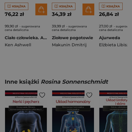
KSIĄŻKA
KSIĄŻKA
KSIĄŻKA
76,22 zł
34,39 zł
26,84 zł
99,90 zł
39,99 zł
27,00 zł
- sugerowana
- sugerowana
- sugerowa
cena detaliczna
cena detaliczna
cena detaliczna
Ciało człowieka. Atlas. Jak działa ludzki organizm
Ziołowe pogotowie
Ajurweda
Ken Ashwell
Makunin Dmitrij
Inne książki
Rosina Sonnenschmidt