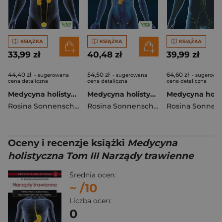
KSIĄŻKA
KSIĄŻKA
KSIĄŻKA
33,99 zł
40,48 zł
39,99 zł
44,40 zł
54,50 zł
64,60 zł
- sugerowana
- sugerowana
- sugerowa
cena detaliczna
cena detaliczna
cena detaliczna
Medycyna holistyczna Tom V - Nerki i pęcherz
Medycyna holistyczna Tom VII - Układ hormonalny
Rosina Sonnenschmidt
Rosina Sonnenschmidt
Oceny i recenzje książki
Medycyna
holistyczna Tom III Narządy trawienne
Średnia ocen:
~
/10
Liczba ocen:
0