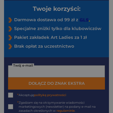
Twoje korzyści:
Darmowa dostawa od 99 zł z
Specjalne zniżki tylko dla klubowiczów
Pakiet zakładek Art Ladies za 1 zł
Brak opłat za uczestnictwo
Twój e-mail
DOŁĄCZ DO ZNAK EKSTRA
*
Akceptuję
politykę prywatności
*
Zgadzam się na otrzymywanie wiadomości
marketingowych (newsletter) na podany
e-mail
na
zasadach określonych w
regulaminie
.