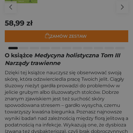
58,99 zł
ZAMÓW ZESTAW
O książce
Medycyna holistyczna Tom III
Narządy trawienne
Dzięki tej książce nauczysz się obserwować swoją
skórę, która odzwierciedla pracę Twoich jelit. Ciągły
śluzowy nieżyt gardła prowadzi do problemów w
jelicie grubym albo śluzowatych stolców. Dobrze
znanym zjawiskiem jest też suchość skóry
spowodowana stresem – gardło wysycha, czemu
towarzyszy kwaśna biegunka. Poznasz najnowsze
wyniki badań nad zależnością między florą jelitową a
podatnością na infekcje. Wykazują one, że dysbioza
(zwana też dysbakteriozą), czyli brak dobroczynnych