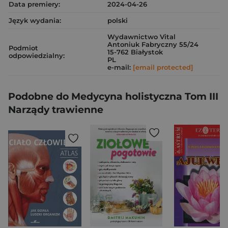
Data premiery:
2024-04-26
Język wydania:
polski
Wydawnictwo Vital
Antoniuk Fabryczny 55/24
Podmiot
15-762 Białystok
odpowiedzialny:
PL
e-mail:
[email protected]
Podobne do Medycyna holistyczna Tom III
Narządy trawienne