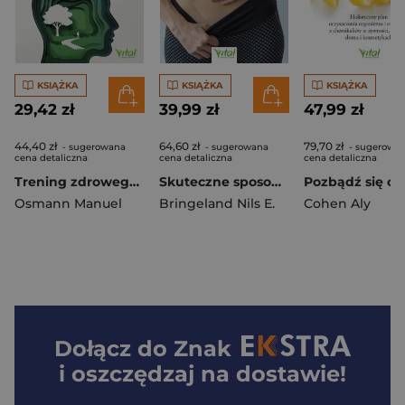
KSIĄŻKA
KSIĄŻKA
KSIĄŻKA
29,42 zł
39,99 zł
47,99 zł
44,40 zł
64,60 zł
79,70 zł
- sugerowana
- sugerowana
- sugerowa
cena detaliczna
cena detaliczna
cena detaliczna
Trening zdrowego myślenia. 7 skutecznych technik terapii poznawczo-behawioralnej, które zmieniają myśli, emocje i nawyki
Skuteczne sposoby leczenia blizn
Osmann Manuel
Bringeland Nils E.
Cohen Aly
Dołącz do
Znak
i oszczędzaj na dostawie!