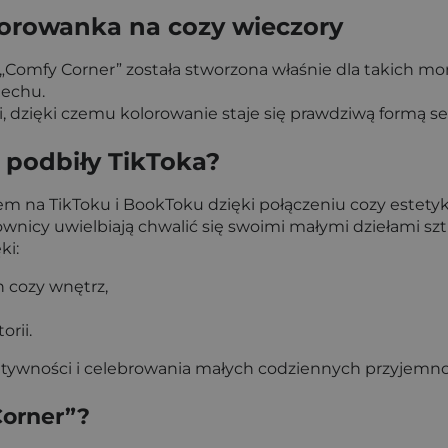
lorowanka na cozy wieczory
u – „Comfy Corner” została stworzona właśnie dla takich
iechu.
ii, dzięki czemu kolorowanie staje się prawdziwą formą sel
podbiły TikToka?
na TikToku i BookToku dzięki połączeniu cozy estetyki, p
wnicy uwielbiają chwalić się swoimi małymi dziełami szt
ki:
h cozy wnętrz,
rii.
eatywności i celebrowania małych codziennych przyjemno
Corner”?