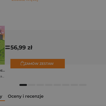
=
56,99 zł
ZAMÓW ZESTAW
Polishcore. Nasza cozy kolorowanka
Zofia Ejsymont-Stępniak „Timka.ink”
y
Oceny i recenzje