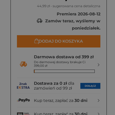
44,99 zł
- sugerowana cena detaliczna
Premiera 2026-08-12
Zamów teraz, wyślemy w
poniedziałek.
DODAJ DO KOSZYKA
Darmowa dostawa od 399 zł
Do darmowej dostawy brakuje Ci
399,00 zł
Dostawa za 0 zł
dla
DOŁĄCZ
zamówień od 99 zł
Kup teraz, zapłać za
30 dni
Kup teraz, zapłać za
30 dni