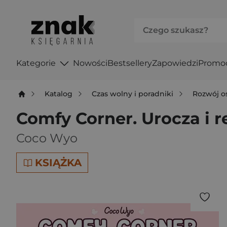
Kategorie
Nowości
Bestsellery
Zapowiedzi
Promo
Katalog
Czas wolny i poradniki
Rozwój o
Comfy Corner. Urocza i 
Coco Wyo
KSIĄŻKA