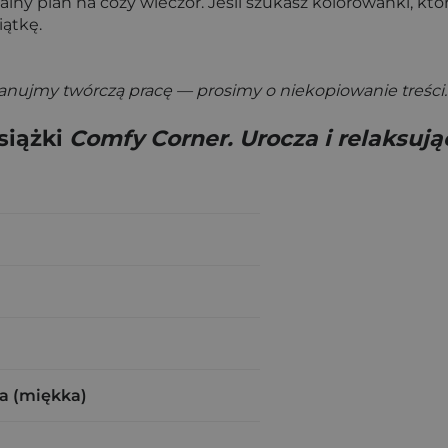
dealny plan na cozy wieczór. Jeśli szukasz kolorowanki, k
iątkę.
zanujmy twórczą pracę — prosimy o niekopiowanie treści.
siążki
Comfy Corner. Urocza i relaksuj
a (miękka)