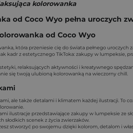
elaksująca kolorowanka
nka od Coco Wyo pełna uroczych z
 kolorowanka od Coco Wyo
anka, która przeniesie cię do świata pełnego uroczych 
jak kadr z estetycznego TikToka: zakupy w lumpeksie, pr
tetyki, relaksujących aktywności i kreatywnego spędzania
ie się twoją ulubioną kolorowanką na wieczorny chill.
tkami
mi, ale także detalami i klimatem każdej ilustracji. To
olorowanie.
ami ilustracje przedstawiające zakupy w lumpeksie ze s
ch słodkich scenek z życia zwierzaków.
żesz stworzyć po swojemu dzięki kolorom, detalom i wła