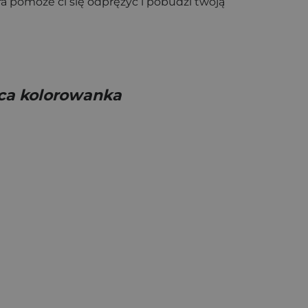
tóra pomoże ci się odprężyć i pobudzi twoją
ąca kolorowanka