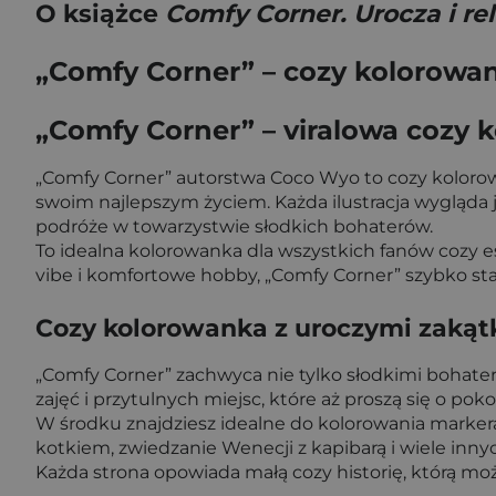
O książce
Comfy Corner. Urocza i r
„Comfy Corner” – cozy kolorowa
„Comfy Corner” – viralowa cozy
„Comfy Corner” autorstwa Coco Wyo to cozy kolorow
swoim najlepszym życiem. Każda ilustracja wygląda 
podróże w towarzystwie słodkich bohaterów.
To idealna kolorowanka dla wszystkich fanów cozy es
vibe i komfortowe hobby, „Comfy Corner” szybko stan
Cozy kolorowanka z uroczymi zaką
„Comfy Corner” zachwyca nie tylko słodkimi bohatera
zajęć i przytulnych miejsc, które aż proszą się o pok
W środku znajdziesz idealne do kolorowania marker
kotkiem, zwiedzanie Wenecji z kapibarą i wiele inny
Każda strona opowiada małą cozy historię, którą mo