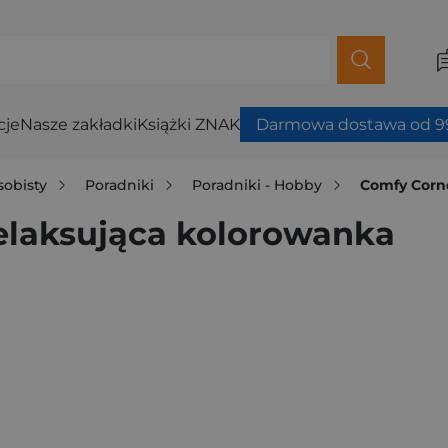
cje
Nasze zakładki
Książki ZNAK
Darmowa dostawa od 99
sobisty
Poradniki
Poradniki - Hobby
Comfy Corne
relaksująca kolorowanka