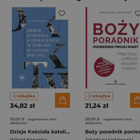
KSIĄŻKA
KSIĄŻKA
34,82 zł
21,24 zł
55,00 zł
28,00 zł
- sugerowana cena
- sugerowana cena
detaliczna
detaliczna
Dzieje Kościoła katolickiego w Toruniu w latach 1945–1992. Wybrane zagadnienia
Witold Konopka
Arkadiusz Łodziewski