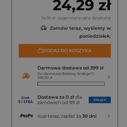
24,29 zł
34,90 zł
- sugerowana cena detaliczna
Zamów teraz, wyślemy w
poniedziałek.
DODAJ DO KOSZYKA
Darmowa dostawa od 399 zł
Do darmowej dostawy brakuje Ci
399,00 zł
Dostawa za 0 zł
dla
DOŁĄCZ
zamówień od 99 zł
Kup teraz, zapłać za
30 dni