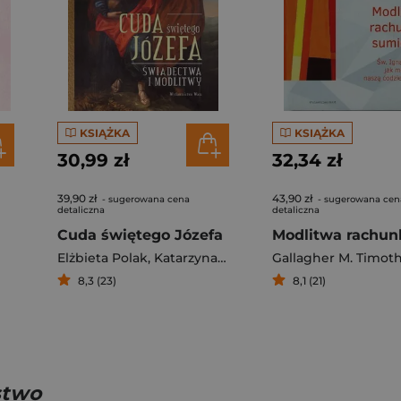
KSIĄŻKA
KSIĄŻKA
30,99 zł
32,34 zł
39,90 zł
43,90 zł
- sugerowana cena
- sugerowana cen
detaliczna
detaliczna
Cuda świętego Józefa
Elżbieta Polak
,
Katarzyna Pytlarz
Gallagher M. Timot
8,3 (23)
8,1 (21)
stwo