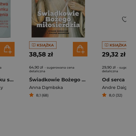
KSIĄŻKA
KSIĄŻKA
38,58 zł
29,32 zł
64,90 zł
29,90 zł
a
- sugerowana cena
- sugerowa
detaliczna
detaliczna
Modlitwa rachunku sumienia
Świadkowie Bożego Miłosierdzia
hy
Anna Dąmbska
Andre Daignea
8,1 (68)
8,0 (32)