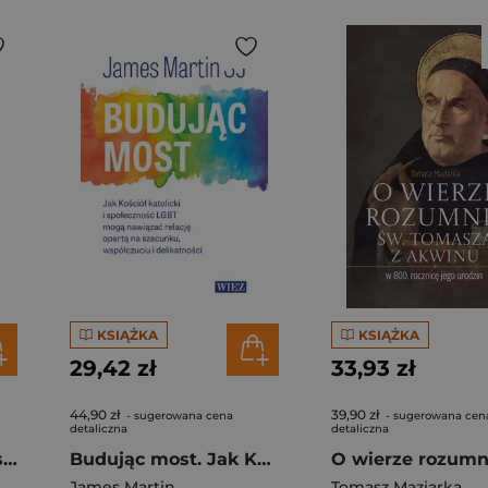
KSIĄŻKA
KSIĄŻKA
29,42 zł
33,93 zł
44,90 zł
39,90 zł
- sugerowana cena
- sugerowana cen
detaliczna
detaliczna
Boży poradnik pocieszenia Twojej duszy. Masz Ojca, z którym wszystko możesz…
Budując most. Jak Kościół katolicki i społeczność LGBT mogą nawiązać relację opartą na szacunku, współczuciu i delikatności
James Martin
Tomasz Maziarka