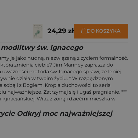
24,29 zł
DO KOSZYKA
j modlitwy św. Ignacego
amy je jako nudną, niezwiązaną z życiem formalność.
, która zmienia ciebie? Jim Manney zaprasza do
na uważności metoda św. Ignacego sprawi, że lepiej
tywnie działa w twoim życiu. * W rozpędzonym
 sobą i z Bogiem. Kropla duchowości to seria
u najważniejsze. Zatrzymaj się i ugaś pragnienie. ***
gnacjańskiej. Wraz z żoną i dziećmi mieszka w
życie Odkryj moc najważniejszej