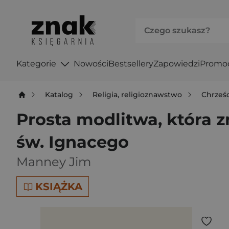
Kategorie
Nowości
Bestsellery
Zapowiedzi
Promo
Katalog
Religia, religioznawstwo
Chrześ
Prosta modlitwa, która 
św. Ignacego
Manney Jim
KSIĄŻKA