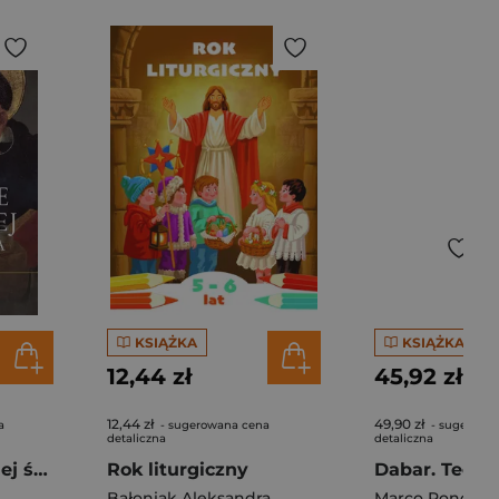
KSIĄŻKA
KSIĄŻKA
12,44 zł
45,92 zł
12,44 zł
49,90 zł
a
- sugerowana cena
- sugerowa
detaliczna
detaliczna
O wierze rozumnej św. Tomasza z Akwinu w 800. rocznicę jego urodzin
Rok liturgiczny
Bałoniak Aleksandra
Marco Ronconi