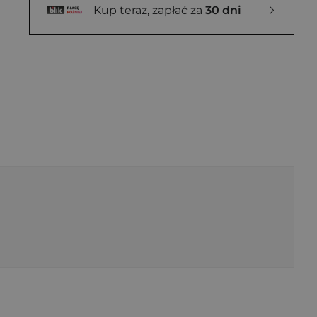
Kup teraz, zapłać za
30 dni