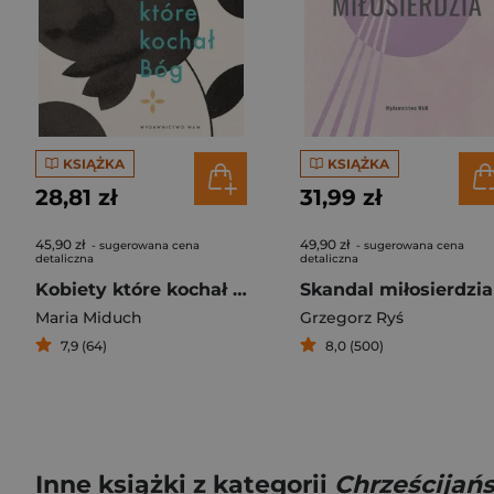
KSIĄŻKA
KSIĄŻKA
28,81 zł
31,99 zł
45,90 zł
49,90 zł
- sugerowana cena
- sugerowana cena
detaliczna
detaliczna
Kobiety które kochał Bóg
Skandal miłosierdzia
Maria Miduch
Grzegorz Ryś
7,9 (64)
8,0 (500)
Inne książki z kategorii
Chrześcijań