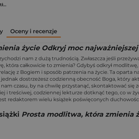
Tam, dokąd ciągną tłumy. Historia świętych miejsc
y
Oceny i recenzje
mienia życie Odkryj moc najważniejsze
ychodzi nam z dużą trudnością. Zwłaszcza jeśli przeżyw
wę, która całkowicie to zmienia? Gdybyś odkrył modlitwę
relację z Bogiem i sposób patrzenia na życie. Ta oparta 
m jednak dostrzeżesz codzienną obecność Boga, który ak
am czasu, by na chwilę przystanąć, skontaktować się ze
 i treściwej, codziennej lekturze dotknąć tego, co w życi
est redaktorem wielu książek poświęconych duchowości i
siążki
Prosta modlitwa, która zmienia 