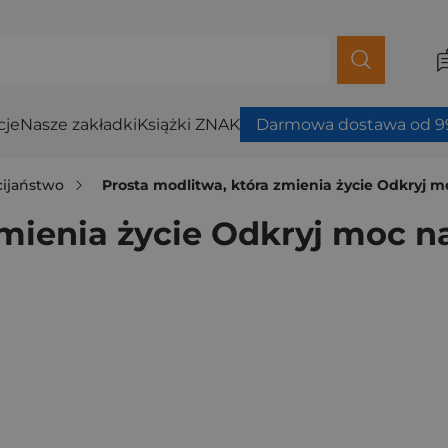
cje
Nasze zakładki
Książki ZNAK
Darmowa dostawa od 99
cijaństwo
Prosta modlitwa, która zmienia życie Odkryj 
zmienia życie Odkryj moc n