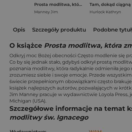
Prosta modlitwa, która zmienia życie Odkryj moc najważniejszej modlitwy św. Ignacego
Manney Jim
Hurlock Kathryn
Opis
Szczegóły produktu
Podobne tytuł
O książce
Prosta modlitwa, która z
Odkryj moc Bożej obecności Często modlenie się prz
Co by się jednak stało, gdybyś odkrył prostą modlit
poznania modlitwy, która radykalnie odmieniła jego 
zrozumiesz siebie i swoje emocje. Przede wszystki
świecie przepełnionym obowiązkami często brakuje n
książek najlepszych autorów, pozwalających w krótkiej
Jim Manney pracuje w wydawnictwie Loyola Press, j
Michigan (USA).
Szczegółowe informacje na temat k
modlitwy św. Ignacego
Wydawnictwo:
WAM