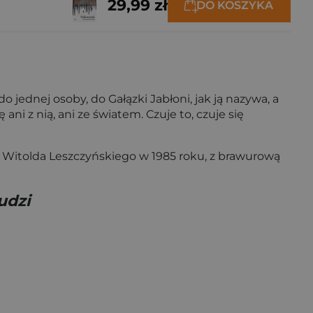
29,99 zł
DO KOSZYKA
ednej osoby, do Gałązki Jabłoni, jak ją nazywa, a
ni z nią, ani ze światem. Czuje to, czuje się
z Witolda Leszczyńskiego w 1985 roku, z brawurową
udzi