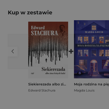
Kup w zestawie
+
Siekierezada albo zima leśnych ludzi
Edward Stachura
Magda Louis