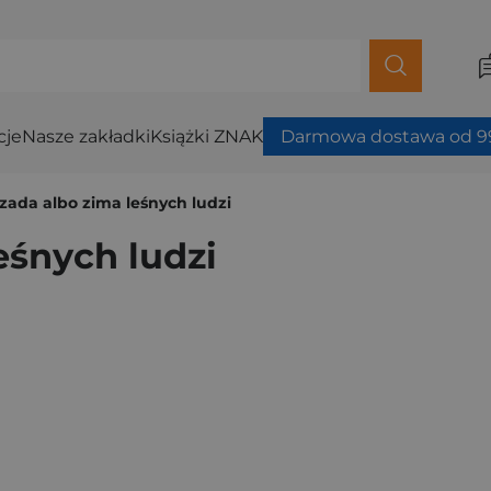
cje
Nasze zakładki
Książki ZNAK
Darmowa dostawa od 99
ezada albo zima leśnych ludzi
eśnych ludzi