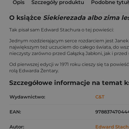
Opis
Szczegóły produktu
Podobne tytuł
O książce
Siekierezada albo zima le
Tak pisał sam Edward Stachura o tej powieści:
Jednym rozdzierającym serce rozdarciem jest Janek 
największym też uczuciem do całego świata, do wszystk
nieczysty zarówno przed Gałązką Jabłoni, jak i przed 
Od pierwszej edycji w 1971 roku cieszy się ta powi
rolą Edwarda Żentary.
Szczegółowe informacje na temat k
Wydawnictwo:
C&T
EAN:
97883747044
Autor:
Edward Stach