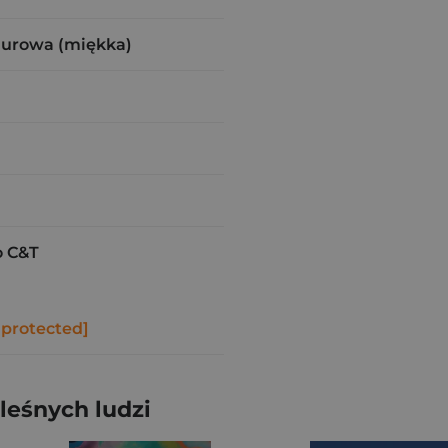
zurowa (miękka)
 C&T
 protected]
leśnych ludzi