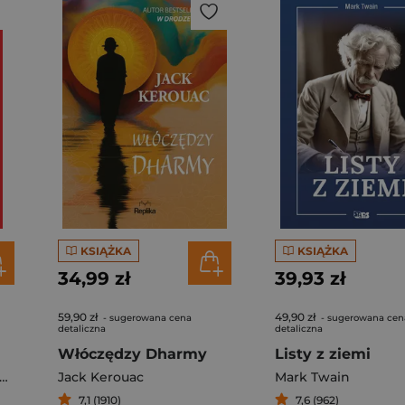
KSIĄŻKA
KSIĄŻKA
34,99 zł
39,93 zł
59,90 zł
49,90 zł
- sugerowana cena
- sugerowana cen
detaliczna
detaliczna
Włóczędzy Dharmy
Listy z ziemi
Jack Kerouac
Mark Twain
7,1 (1910)
7,6 (962)