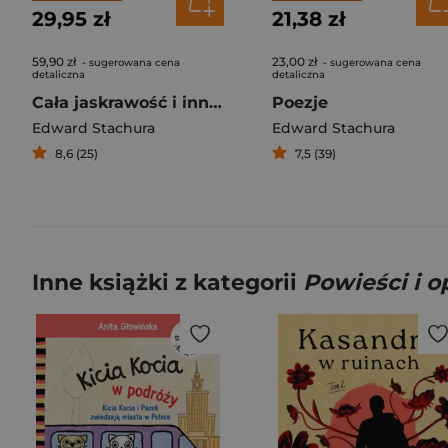
29,95 zł
21,38 zł
59,90 zł
23,00 zł
- sugerowana cena
- sugerowana cena
detaliczna
detaliczna
Cała jaskrawość i inne utwory
Poezje
Edward Stachura
Edward Stachura
8,6 (25)
7,5 (39)
Inne książki z kategorii
Powieści i 