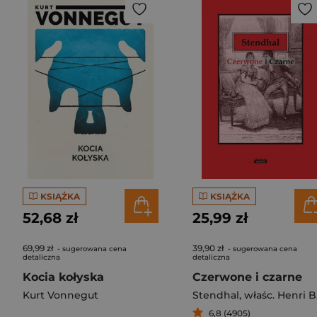
KSIĄŻKA
KSIĄŻKA
52,68 zł
25,99 zł
69,99 zł
39,90 zł
- sugerowana cena
- sugerowana cena
detaliczna
detaliczna
Kocia kołyska
Czerwone i czarne
Kurt Vonnegut
Stendhal
,
właśc. Henri Beyle
6,8 (4905)