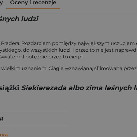
y
Oceny i recenzje
śnych ludzi
Pradera. Rozdarciem pomiędzy największym uczuciem do j
iego, do wszystkich ludzi. I przez to nie jest naprawdę a
światem. I potężnie przez to cierpi.
eść wielkim uznaniem. Ciągle wznawiana, sfilmowana prze
siążki
Siekierezada albo zima leśnych l
41
ura