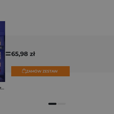
=
65,98 zł
ZAMÓW ZESTAW
Moja rodzina na piętrze