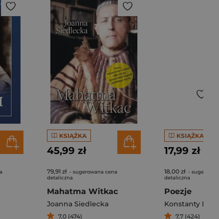
KSIĄŻKA
KSIĄŻKA
45,99 zł
17,99 zł
79,91 zł
18,00 zł
a
- sugerowana cena
- sugerowan
detaliczna
detaliczna
Mahatma Witkac
Poezje
Joanna Siedlecka
7,0 (474)
7,7 (424)