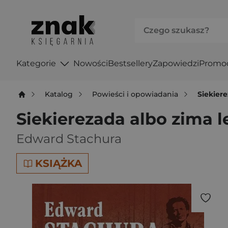
Kategorie
Nowości
Bestsellery
Zapowiedzi
Promo
Katalog
Powieści i opowiadania
Siekier
Siekierezada albo zima l
Edward Stachura
KSIĄŻKA