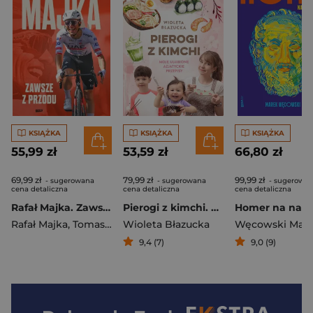
KSIĄŻKA
KSIĄŻKA
KSIĄŻKA
55,99 zł
53,59 zł
66,80 zł
69,99 zł
79,99 zł
99,99 zł
- sugerowana
- sugerowana
- sugerowa
cena detaliczna
cena detaliczna
cena detaliczna
Rafał Majka. Zawsze z przodu. Rozmawia Tomasz Kalemba - książka z autografem
Pierogi z kimchi. Moje ulubione azjatyckie przepisy
Rafał Majka
,
Tomasz Kalemba
Wioleta Błazucka
Węcowski Mar
9,4 (7)
9,0 (9)