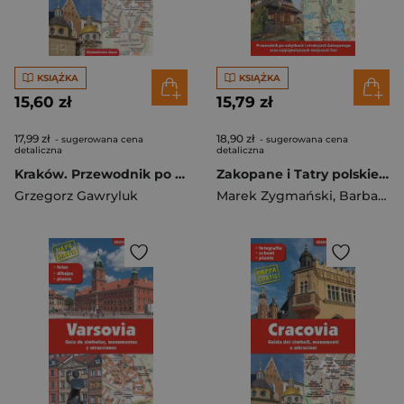
KSIĄŻKA
KSIĄŻKA
15,60 zł
15,79 zł
17,99 zł
18,90 zł
- sugerowana cena
- sugerowana cena
detaliczna
detaliczna
Kraków. Przewodnik po symbolach, zabytkach i atrakcjach wer. ukraińska
Zakopane i Tatry polskie. Przewodnik po zabytkach i atrakcjach Zakopanego oraz najpiękniejszych miejscach Tatr
Grzegorz Gawryluk
Marek Zygmański
,
Barbara Zygmańska