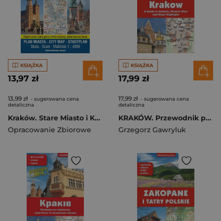
KSIĄŻKA
KSIĄŻKA
13,97 zł
17,99 zł
13,99 zł
17,99 zł
- sugerowana cena
- sugerowana cena
detaliczna
detaliczna
Kraków. Stare Miasto i Kazimierz. Plan miasta foliowany 1:4000 wyd. 2023
KRAKÓW. Przewodnik po symbolach, zabytkach i atrakcjach wer. angielska
Opracowanie Zbiorowe
Grzegorz Gawryluk