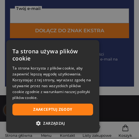
Twój e-mail
DOŁĄCZ DO ZNAK EKSTRA
*
Akceptuję
politykę prywatności
Ta strona używa plików
*
Zgadzam się na otrzymywanie wiadomości
cookie
marketingowych (newsletter) na podany
e-mail
na
zasadach określonych w
regulaminie
.
Ta strona korzysta z plików cookie, aby
zapewnić lepszą wygodę użytkowania.
Korzystając z tej strony, wyrażasz zgodę na
używanie przez nas wszystkich plików
cookie zgodnie z warunkami naszej polityki
plików cookie.
ZAAKCEPTUJ ZGODY
ZARZĄDZAJ
Napisz do nas
NIEZBĘDNE
Strona główna
Menu
Kontakt
Listy zakupowe
Koszyk