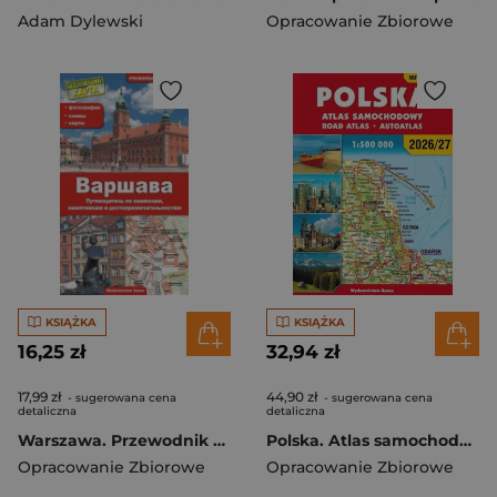
Adam Dylewski
Opracowanie Zbiorowe
KSIĄŻKA
KSIĄŻKA
16,25 zł
32,94 zł
17,99 zł
44,90 zł
- sugerowana cena
- sugerowana cena
detaliczna
detaliczna
Warszawa. Przewodnik po symbolach, zabytkach i atrakcjach wer. rosyjska
Polska. Atlas samochodowy. 1:500 000 Wyd. 2024/2025
Opracowanie Zbiorowe
Opracowanie Zbiorowe