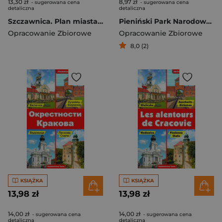
13,30 zł
8,97 zł
- sugerowana cena
- sugerowana cena
detaliczna
detaliczna
Szczawnica. Plan miasta 1:7000 i Pieniny. Mapa turystyczna 1:70 000. Wodoodporna wyd. 3
Pieniński Park Narodowy. Mapa turystyczna 1:20 000 wyd. 3
Opracowanie Zbiorowe
Opracowanie Zbiorowe
8,0 (2)
KSIĄŻKA
KSIĄŻKA
13,98 zł
13,98 zł
14,00 zł
14,00 zł
- sugerowana cena
- sugerowana cena
detaliczna
detaliczna