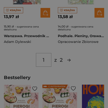
KSIĄŻKA
KSIĄŻKA
13,97 zł
13,58 zł
15,90 zł
14,00 zł
- sugerowana cena
- sugerowana cena
detaliczna
detaliczna
Warszawa. Przewodnik po symbolach zabytkach i atrakcjach wer. rosyjska
Podhale. Pieniny, Orawa i Spisz. Mapa 1:75 000 foliowana
Adam Dylewski
Opracowanie Zbiorowe
z
2
Bestsellery