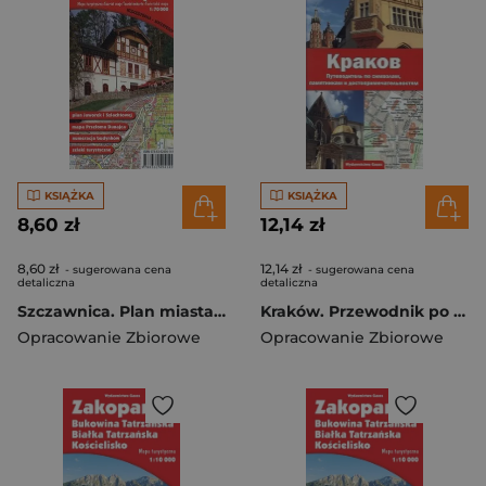
KSIĄŻKA
KSIĄŻKA
8,60 zł
12,14 zł
8,60 zł
12,14 zł
- sugerowana cena
- sugerowana cena
detaliczna
detaliczna
Szczawnica. Plan miasta 1:7 000 i Pieniny. Mapa turystyczna 1:70 000 wyd. 3
Kraków. Przewodnik po symbolach zabytkach i atrakcjach wer. rosyjska
Opracowanie Zbiorowe
Opracowanie Zbiorowe