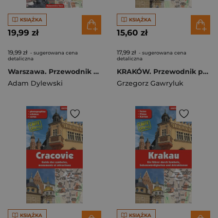
KSIĄŻKA
KSIĄŻKA
19,99 zł
15,60 zł
19,99 zł
17,99 zł
- sugerowana cena
- sugerowana cena
detaliczna
detaliczna
Warszawa. Przewodnik po symbolach, zabytkach i atrakcjach wer. hiszpańska
KRAKÓW. Przewodnik po symbolach, zabytkach i atrakcjach wer. włoska
Adam Dylewski
Grzegorz Gawryluk
KSIĄŻKA
KSIĄŻKA