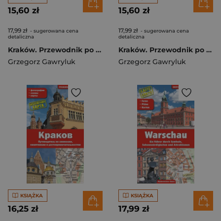
15,60 zł
15,60 zł
17,99 zł
17,99 zł
- sugerowana cena
- sugerowana cena
detaliczna
detaliczna
Kraków. Przewodnik po symbolach, zabytkach i atrakcjach wer. francuska
Kraków. Przewodnik po symbolach, zabytkach i atrakcjach wer. niemiecka
Grzegorz Gawryluk
Grzegorz Gawryluk
KSIĄŻKA
KSIĄŻKA
16,25 zł
17,99 zł