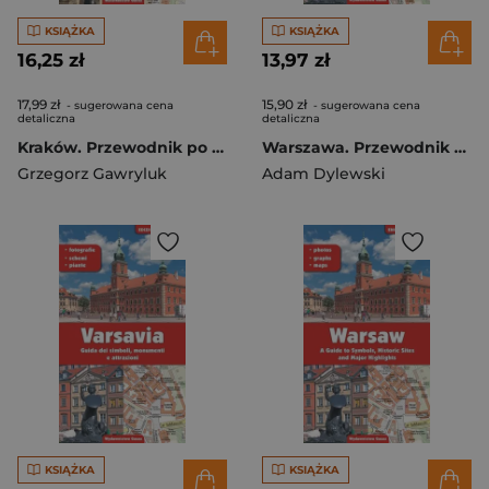
KSIĄŻKA
KSIĄŻKA
16,25 zł
13,97 zł
17,99 zł
15,90 zł
- sugerowana cena
- sugerowana cena
detaliczna
detaliczna
Kraków. Przewodnik po symbolach zabytkach i atrakcjach wer. węgierska
Warszawa. Przewodnik po symbolach zabytkach i atrakcjach wer. francuska
Grzegorz Gawryluk
Adam Dylewski
KSIĄŻKA
KSIĄŻKA