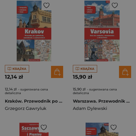
KSIĄŻKA
KSIĄŻKA
12,14 zł
15,90 zł
12,14 zł
15,90 zł
- sugerowana cena
- sugerowana cena
detaliczna
detaliczna
Kraków. Przewodnik po symbolach zabytkach i atrakcjach wer. czeska
Warszawa. Przewodnik po symbolach zabytkach i atrakcjach wer. hiszpańska
Grzegorz Gawryluk
Adam Dylewski