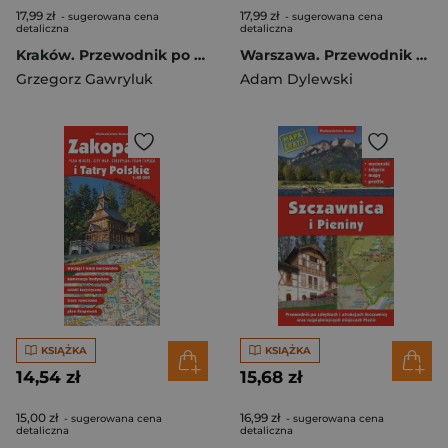
17,99 zł
17,99 zł
- sugerowana cena
- sugerowana cena
detaliczna
detaliczna
Kraków. Przewodnik po symbolach, zabytkach i atrakcjach wer. rosyjska
Warszawa. Przewodnik po symbolach zabytkach i atrakcjach wer. niemiecka wyd. 2022
Grzegorz Gawryluk
Adam Dylewski
KSIĄŻKA
KSIĄŻKA
14,54 zł
15,68 zł
15,00 zł
16,99 zł
- sugerowana cena
- sugerowana cena
detaliczna
detaliczna