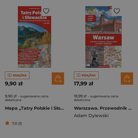
KSIĄŻKA
KSIĄŻKA
9,90 zł
17,99 zł
9,90 zł
19,99 zł
- sugerowana cena
- sugerowana cena
detaliczna
detaliczna
Mapa „Tatry Polskie i Słowackie”
Warszawa. Przewodnik po symbolach, zabytkach i atrakcjach wer. angielska wyd. 2023
Adam Dylewski
7,0 (1)