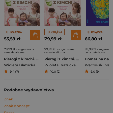
KSIĄŻKA
KSIĄŻKA
KSIĄŻKA
53,59 zł
79,99 zł
66,80 zł
79,99 zł
79,99 zł
99,99 zł
- sugerowana
- sugerowana
- sugerowa
cena detaliczna
cena detaliczna
cena detaliczna
Pierogi z kimchi. Moje ulubione azjatyckie przepisy
Pierogi z kimchi. Moje ulubione azjatyckie przepisy - książka z autografem
Wioleta Błazucka
Wioleta Błazucka
Węcowski Mar
9,4 (7)
10,0 (2)
9,0 (9)
Podobne wydawnictwa
Znak
Znak Koncept
Pascal