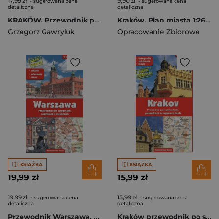
17,99 zł
9,90 zł
- sugerowana cena
- sugerowana cena
detaliczna
detaliczna
KRAKÓW. Przewodnik po symbolach, zabytkach i atrakcjach
Kraków. Plan miasta 1:26000 wyd. 20
Grzegorz Gawryluk
Opracowanie Zbiorowe
KSIĄŻKA
KSIĄŻKA
19,99 zł
15,99 zł
19,99 zł
15,99 zł
- sugerowana cena
- sugerowana cena
detaliczna
detaliczna
Przewodnik Warszawa. Przewodnik po symbolach, zabytkach i atrakcjach wyd. 3
Kraków przewodnik po symbolach wer. czeska