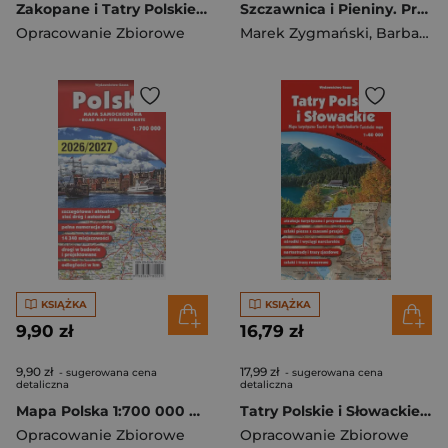
Zakopane i Tatry Polskie. Mapa wyd. 2022
Szczawnica i Pieniny. Przewodnik po zabytkach i atrakcjach Szczawnicy oraz najpiękniejszych miejscach Pienin wyd. 2022
Opracowanie Zbiorowe
Marek Zygmański
,
Barbara Zygmańska
KSIĄŻKA
KSIĄŻKA
9,90 zł
16,79 zł
9,90 zł
17,99 zł
- sugerowana cena
- sugerowana cena
detaliczna
detaliczna
Mapa Polska 1:700 000 wyd. 5
Tatry Polskie i Słowackie. Mapa 1:40 000 wyd. foliowane, wyd. 4
Opracowanie Zbiorowe
Opracowanie Zbiorowe