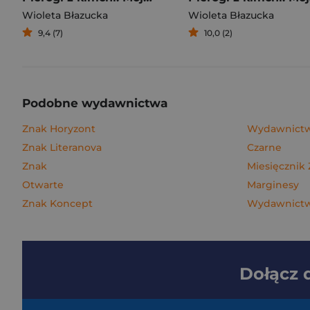
Wioleta Błazucka
Wioleta Błazucka
9,4 (7)
10,0 (2)
Podobne wydawnictwa
Znak Horyzont
Wydawnictw
Znak Literanova
Czarne
Znak
Miesięcznik
Otwarte
Marginesy
Znak Koncept
Wydawnictwo
Dołącz