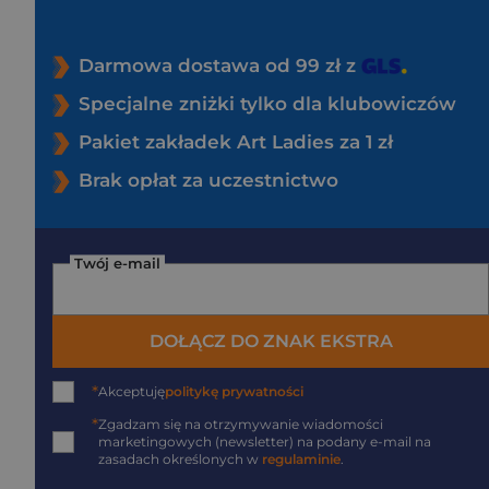
Darmowa dostawa od 99 zł z
Specjalne zniżki tylko dla klubowiczów
Pakiet zakładek Art Ladies za 1 zł
Brak opłat za uczestnictwo
Twój e-mail
DOŁĄCZ DO ZNAK EKSTRA
*
Akceptuję
politykę prywatności
*
Zgadzam się na otrzymywanie wiadomości
marketingowych (newsletter) na podany
e-mail
na
zasadach określonych w
regulaminie
.