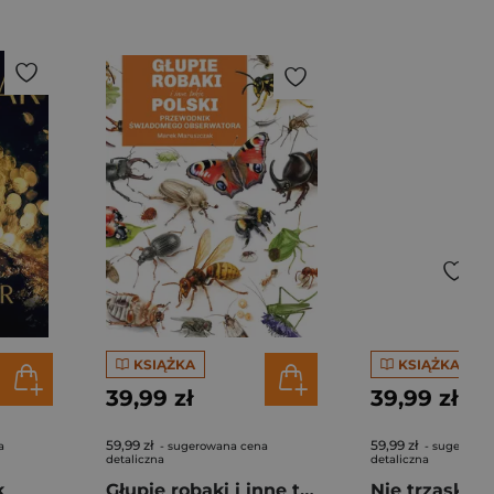
KSIĄŻKA
KSIĄŻKA
39,99 zł
39,99 zł
59,99 zł
59,99 zł
a
- sugerowana cena
- sugerowan
detaliczna
detaliczna
k
Głupie robaki i inne takie Polski