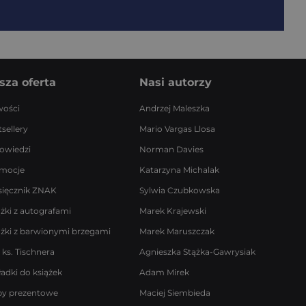
sza oferta
Nasi autorzy
ości
Andrzej Maleszka
sellery
Mario Vargas Llosa
owiedzi
Norman Davies
mocje
Katarzyna Michalak
sięcznik ZNAK
Sylwia Czubkowska
ążki z autografami
Marek Krajewski
ążki z barwionymi brzegami
Marek Maruszczak
 ks. Tischnera
Agnieszka Stążka-Gawrysiak
ładki do książek
Adam Mirek
by prezentowe
Maciej Siembieda