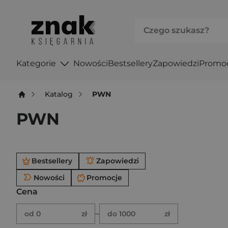
Kategorie
Nowości
Bestsellery
Zapowiedzi
Promo
Katalog
PWN
PWN
Po użyciu produkty będą automatycznie filtrowane. W
Bestsellery
Zapowiedzi
Nowości
Promocje
Cena
Brak ustawionego zakresu ceny.
Podaj zakres ceny w złotych.
–
od 0
zł
do 1000
zł