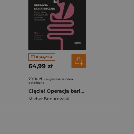
KSIĄŻKA
64,99 zł
79,00 zł
- sugerowana cena
detaliczna
Cięcie! Operacja bariatryczna. Przygotowanie do operacji bariatrycznej. Szczery i prosty przewodnik dla pacjentów i ich bliskich Tom 1
Michał Bonarowski