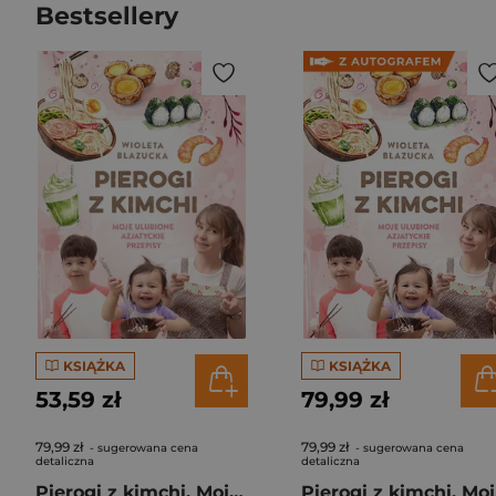
Bestsellery
KSIĄŻKA
KSIĄŻKA
53,59 zł
79,99 zł
79,99 zł
79,99 zł
- sugerowana cena
- sugerowana cena
detaliczna
detaliczna
Pierogi z kimchi. Moje ulubione azjatyckie przepisy
Piero