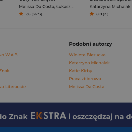
Melissa Da Costa
,
Łukasz Müller
Katarzyna Michalak
7,8 (3673)
8,0 (21)
Podobni autorzy
o W.A.B.
Wioleta Błazucka
Katarzyna Michalak
 Znak
Katie Kirby
Praca zbiorowa
 Literackie
Melissa Da Costa
 do
Znak
i oszczędzaj na 