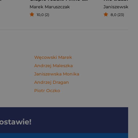
Marek Maruszczak
Janiszewska M
10,0 (2)
8,0 (23)
Węcowski Marek
Andrzej Maleszka
Janiszewska Monika
Andrzej Dragan
Piotr Oczko
dostawie!