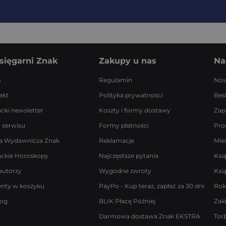
sięgarni Znak
Zakupy u nas
Na
s
Regulamin
Now
akt
Polityka prywatności
Best
acki newsletter
Koszty i formy dostawy
Zap
 serwisu
Formy płatności
Pro
a Wydawnicza Znak
Reklamacje
Mie
ackie Horoskopy
Najczęstsze pytania
Ksi
autorzy
Wygodne zwroty
Ksi
enty w koszyku
PayPo - Kup teraz, zapłać za 30 dni
Rok
log
BLIK Płacę Później
Zak
Darmowa dostawa Znak EKSTRA
Tor