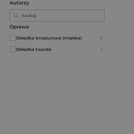
Autorzy
Oprawa
Okładka broszurowa (miękka)
Liczba pozycji:
2
Okładka twarda
Liczba pozycji:
1