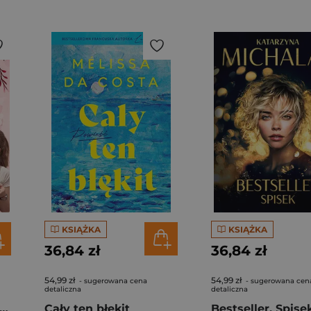
KSIĄŻKA
KSIĄŻKA
36,84 zł
36,84 zł
54,99 zł
54,99 zł
- sugerowana cena
- sugerowana cen
detaliczna
detaliczna
gi z kimchi. Moje ulubione azjatyckie przepisy - książka z autografem
Cały ten błękit
Bestseller. Spise