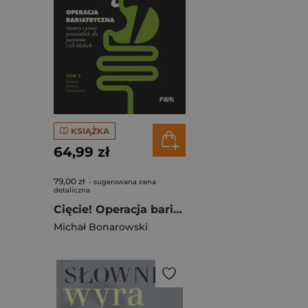
KSIĄŻKA
64,99 zł
79,00 zł
- sugerowana cena
detaliczna
Cięcie! Operacja bariatryczna. Życie po operacji bariatrycznej. Szczery i prosty przewodnik dla pacjentów i ich bliskich Tom 2
Michał Bonarowski