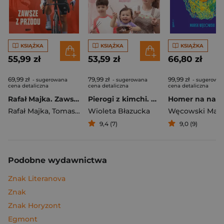
KSIĄŻKA
KSIĄŻKA
KSIĄŻKA
55,99 zł
53,59 zł
66,80 zł
69,99 zł
79,99 zł
99,99 zł
- sugerowana
- sugerowana
- sugerowa
cena detaliczna
cena detaliczna
cena detaliczna
Rafał Majka. Zawsze z przodu. Rozmawia Tomasz Kalemba - książka z autografem
Pierogi z kimchi. Moje ulubione azjatyckie przepisy
Rafał Majka
,
Tomasz Kalemba
Wioleta Błazucka
Węcowski Mar
9,4 (7)
9,0 (9)
Podobne wydawnictwa
Znak Literanova
Znak
Znak Horyzont
Egmont