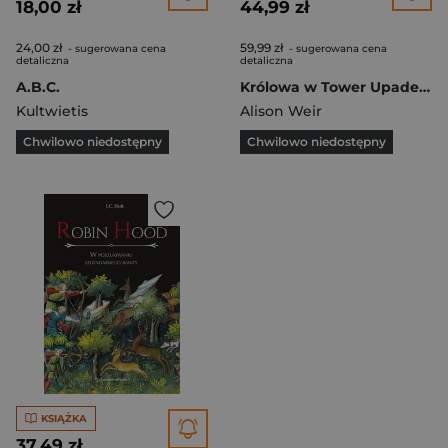
18,00 zł
44,99 zł
24,00 zł
59,99 zł
- sugerowana cena
- sugerowana cena
detaliczna
detaliczna
A.B.C.
Królowa w Tower Upadek Anny Boleyn
Kultwietis
Alison Weir
Chwilowo niedostępny
Chwilowo niedostępny
KSIĄŻKA
37,49 zł