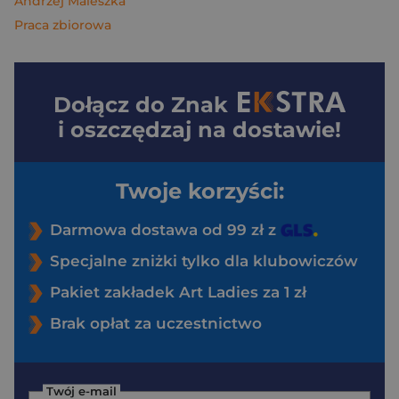
Andrzej Maleszka
Praca zbiorowa
Dołącz do
Znak
i oszczędzaj na dostawie!
Twoje korzyści:
Darmowa dostawa od 99 zł z
Specjalne zniżki tylko dla klubowiczów
Pakiet zakładek Art Ladies za 1 zł
Brak opłat za uczestnictwo
Twój e-mail