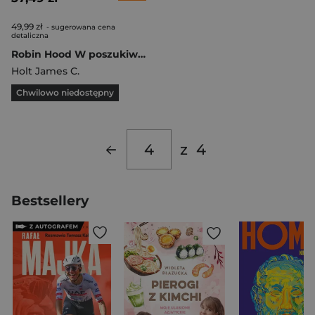
49,99 zł
- sugerowana cena
detaliczna
Robin Hood W poszukiwaniu legendarnego banity
Holt James C.
Chwilowo niedostępny
z
4
Bestsellery