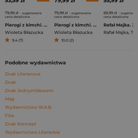
53,59 zł
79,99 zł
55,99 zł
79,99 zł
79,99 zł
69,99 zł
- sugerowana
- sugerowana
- sugerowa
cena detaliczna
cena detaliczna
cena detaliczna
Pierogi z kimchi. Moje ulubione azjatyckie przepisy
Pierogi z kimchi. Moje ulubione azjatyckie przepisy - książka z autografem
Wioleta Błazucka
Wioleta Błazucka
Rafał Majka
,
Tomasz 
9,4 (7)
10,0 (2)
Podobne wydawnictwa
Znak Literanova
Znak
Znak JednymSłowem
Mag
Wydawnictwo W.A.B.
Filia
Znak Koncept
Wydawnictwo Literackie