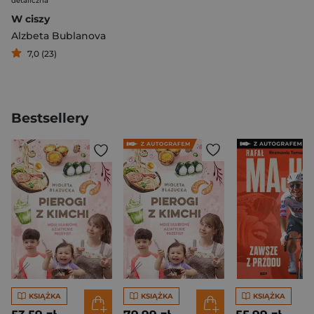
detaliczna
W ciszy
Alzbeta Bublanova
7,0 (23)
Bestsellery
KSIĄŻKA
KSIĄŻKA
KSIĄŻKA