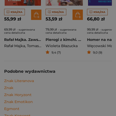
KSIĄŻKA
KSIĄŻKA
KSIĄŻKA
55,99 zł
53,59 zł
66,80 zł
69,99 zł
79,99 zł
99,99 zł
- sugerowana
- sugerowana
- sugerowa
cena detaliczna
cena detaliczna
cena detaliczna
Rafał Majka. Zawsze z przodu. Rozmawia Tomasz Kalemba - książka z autografem
Pierogi z kimchi. Moje ulubione azjatyckie przepisy
Rafał Majka
,
Tomasz Kalemba
Wioleta Błazucka
Węcowski Mar
9,4 (7)
9,0 (9)
Podobne wydawnictwa
Znak Literanova
Znak
Znak Horyzont
Znak Emotikon
Egmont
Znak Koncept