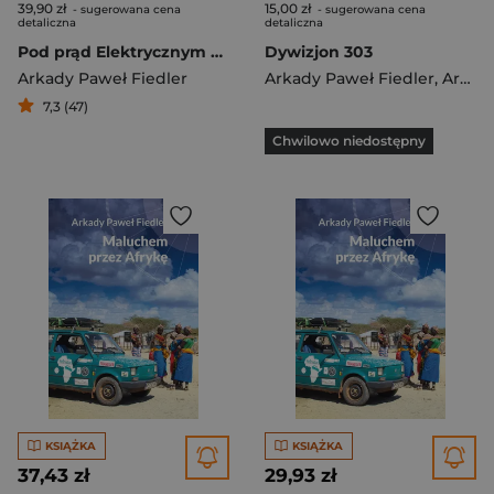
39,90 zł
15,00 zł
- sugerowana cena
- sugerowana cena
detaliczna
detaliczna
Pod prąd Elektrycznym autem przez Afrykę
Dywizjon 303
Arkady Paweł Fiedler
Arkady Paweł Fiedler
,
Arkady Fiedler
7,3 (47)
Chwilowo niedostępny
KSIĄŻKA
KSIĄŻKA
37,43 zł
29,93 zł