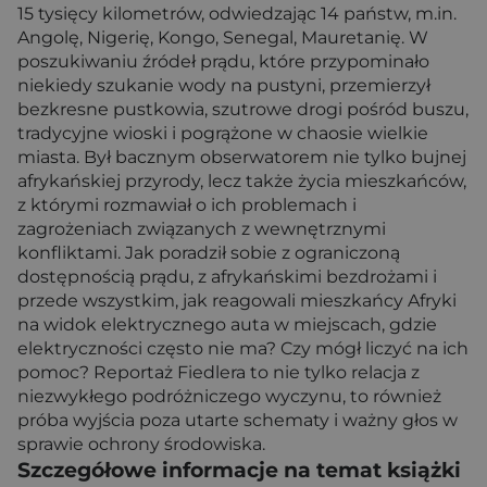
15 tysięcy kilometrów, odwiedzając 14 państw, m.in.
Angolę, Nigerię, Kongo, Senegal, Mauretanię. W
poszukiwaniu źródeł prądu, które przypominało
niekiedy szukanie wody na pustyni, przemierzył
bezkresne pustkowia, szutrowe drogi pośród buszu,
tradycyjne wioski i pogrążone w chaosie wielkie
miasta. Był bacznym obserwatorem nie tylko bujnej
afrykańskiej przyrody, lecz także życia mieszkańców,
z którymi rozmawiał o ich problemach i
zagrożeniach związanych z wewnętrznymi
konfliktami. Jak poradził sobie z ograniczoną
dostępnością prądu, z afrykańskimi bezdrożami i
przede wszystkim, jak reagowali mieszkańcy Afryki
na widok elektrycznego auta w miejscach, gdzie
elektryczności często nie ma? Czy mógł liczyć na ich
pomoc? Reportaż Fiedlera to nie tylko relacja z
niezwykłego podróżniczego wyczynu, to również
próba wyjścia poza utarte schematy i ważny głos w
sprawie ochrony środowiska.
Szczegółowe informacje na temat książki