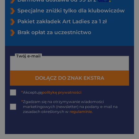
Specjalne zniżki tylko dla klubowiczów
Pakiet zakładek Art Ladies za 1 zł
Brak opłat za uczestnictwo
Twój e-mail
DOŁĄCZ DO ZNAK EKSTRA
*
Akceptuję
politykę prywatności
*
Zgadzam się na otrzymywanie wiadomości
marketingowych (newsletter) na podany
e-mail
na
zasadach określonych w
regulaminie
.