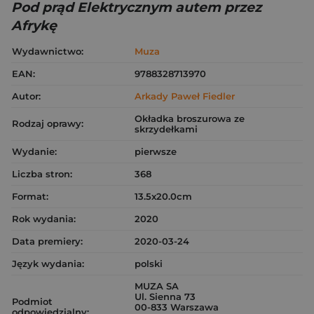
Pod prąd Elektrycznym autem przez
Afrykę
Wydawnictwo:
Muza
EAN:
9788328713970
Autor:
Arkady Paweł Fiedler
Okładka broszurowa ze
Rodzaj oprawy:
skrzydełkami
Wydanie:
pierwsze
Liczba stron:
368
Format:
13.5x20.0cm
Rok wydania:
2020
Data premiery:
2020-03-24
Język wydania:
polski
MUZA SA
Ul. Sienna 73
Podmiot
00-833 Warszawa
odpowiedzialny: