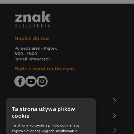
Napisz do nas
Poniedziałek - Piątek
8:00 - 18:00
[email protected]
Bądź z nami na bieżąco
O Księgarni Znak
Ta strona używa plików
cookie
Zakupy u nas
Ta strona korzysta z plików cookie, aby
Nasza oferta
zapewnić lepszą wygodę użytkowania.