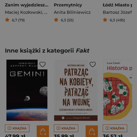
Zanim wyjedziesz w Bieszczady. Przystanek jezioro
Przemytnicy
Maciej Kozłowski
,
Kazimierz Nóżka
Anita Biliniewicz
,
Marcin Scelina
Bartosz Józefia
6,7 (79)
6,3 (55)
6,3 (495)
Inne książki z kategorii
Fakt
KSIĄŻKA
KSIĄŻKA
KSIĄŻKA
47,99 zł
35,89 zł
36,52 zł