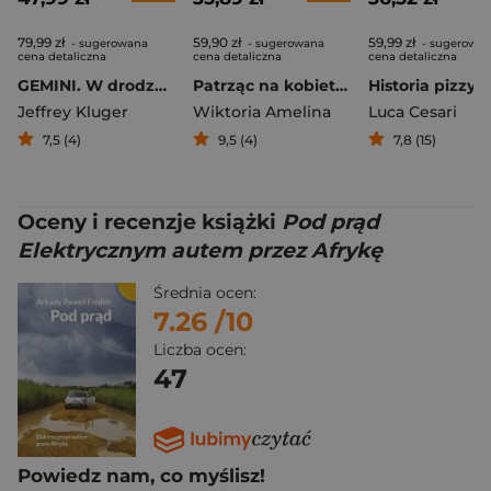
79,99 zł
59,90 zł
59,99 zł
- sugerowana
- sugerowana
- sugerowa
cena detaliczna
cena detaliczna
cena detaliczna
GEMINI. W drodze na Księżyc
Patrząc na kobiety, patrząc na wojnę. Dziennik wojny i sprawiedliwości
Jeffrey Kluger
Wiktoria Amelina
Luca Cesari
7,5 (4)
9,5 (4)
7,8 (15)
Oceny i recenzje książki
Pod prąd
Elektrycznym autem przez Afrykę
Średnia ocen:
7.26
/10
Liczba ocen:
47
Powiedz nam, co myślisz!