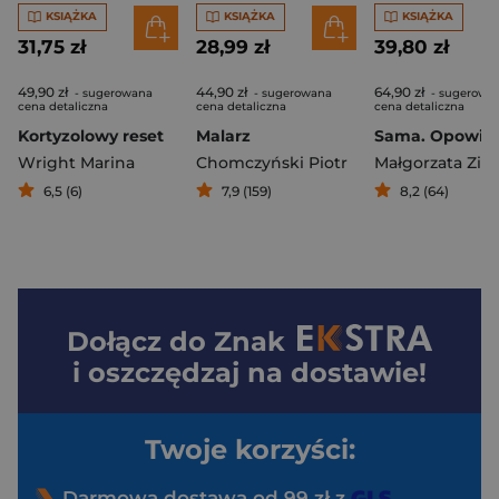
KSIĄŻKA
KSIĄŻKA
KSIĄŻKA
31,75 zł
28,99 zł
39,80 zł
49,90 zł
44,90 zł
64,90 zł
- sugerowana
- sugerowana
- sugerowa
cena detaliczna
cena detaliczna
cena detaliczna
Kortyzolowy reset
Malarz
Wright Marina
Chomczyński Piotr
6,5 (6)
7,9 (159)
8,2 (64)
Dołącz do
Znak
i oszczędzaj na dostawie!
Twoje korzyści:
Darmowa dostawa od 99 zł z