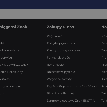
sięgarni Znak
Zakupy u nas
Na
s
Regulamin
Now
akt
Polityka prywatności
Best
acki newsletter
Koszty i formy dostawy
Zap
 serwisu
Formy płatności
Pro
a Wydawnicza Znak
Reklamacje
Mie
ackie Horoskopy
Najczęstsze pytania
Ksi
autorzy
Wygodne zwroty
Ksi
enty w koszyku
PayPo - Kup teraz, zapłać za 30 dni
Rok
log
BLIK Płacę Później
Zak
Darmowa dostawa Znak EKSTRA
Tor