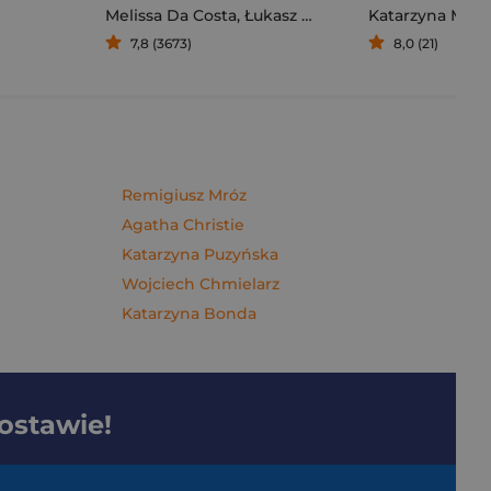
Melissa Da Costa
,
Łukasz Müller
Katarzyna Mich
7,8 (3673)
8,0 (21)
Remigiusz Mróz
Agatha Christie
Katarzyna Puzyńska
Wojciech Chmielarz
Katarzyna Bonda
dostawie!