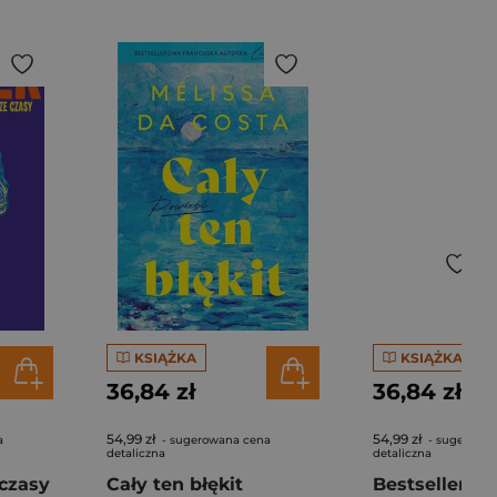
KSIĄŻKA
KSIĄŻKA
36,84 zł
36,84 zł
54,99 zł
54,99 zł
a
- sugerowana cena
- sugerowa
detaliczna
detaliczna
czasy
Cały ten błękit
Bestseller. S