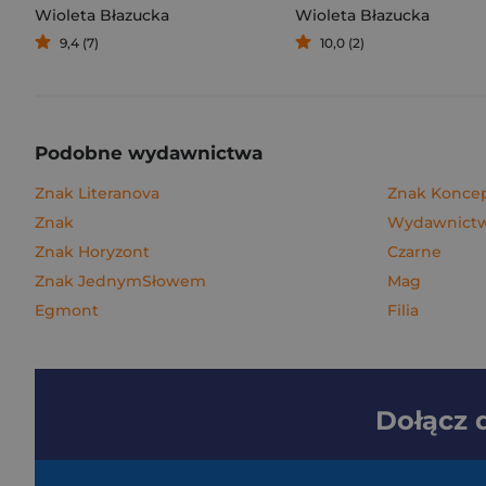
Wioleta Błazucka
Wioleta Błazucka
9,4 (7)
10,0 (2)
Podobne wydawnictwa
Znak Literanova
Znak Konce
Znak
Wydawnictwo
Znak Horyzont
Czarne
Znak JednymSłowem
Mag
Egmont
Filia
Dołącz