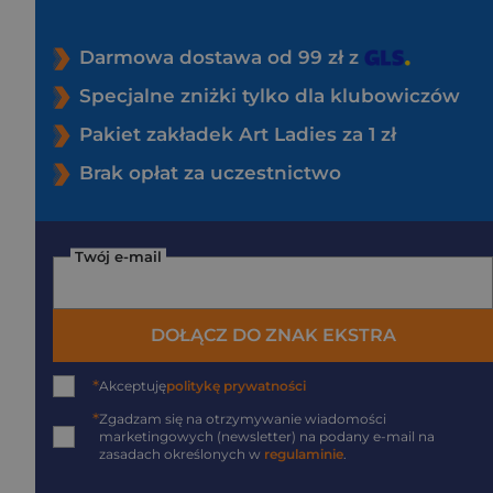
Darmowa dostawa od 99 zł z
Specjalne zniżki tylko dla klubowiczów
Pakiet zakładek Art Ladies za 1 zł
Brak opłat za uczestnictwo
Twój e-mail
DOŁĄCZ DO ZNAK EKSTRA
*
Akceptuję
politykę prywatności
*
Zgadzam się na otrzymywanie wiadomości
marketingowych (newsletter) na podany
e-mail
na
zasadach określonych w
regulaminie
.