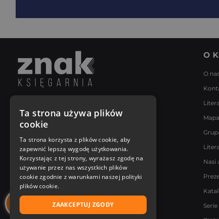
O K
O na
Kont
Liter
Napisz do nas
Ta strona używa plików
Mapa
Poniedziałek - Piątek
cookie
8:00 - 18:00
Grup
[email protected]
Ta strona korzysta z plików cookie, aby
Liter
zapewnić lepszą wygodę użytkowania.
Bądź z nami na bieżąco
Korzystając z tej strony, wyrażasz zgodę na
Nasi 
używanie przez nas wszystkich plików
cookie zgodnie z warunkami naszej polityki
Prez
plików cookie.
Kata
ZAAKCEPTUJ ZGODY
Serie