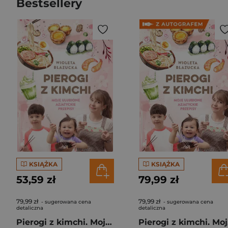
Bestsellery
KSIĄŻKA
KSIĄŻKA
53,59 zł
79,99 zł
79,99 zł
79,99 zł
- sugerowana cena
- sugerowana cena
detaliczna
detaliczna
Pierogi z kimchi. Moje ulubione azjatyckie przepisy
Piero