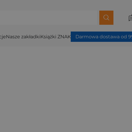
cje
Nasze zakładki
Książki ZNAK
Darmowa dostawa od 99