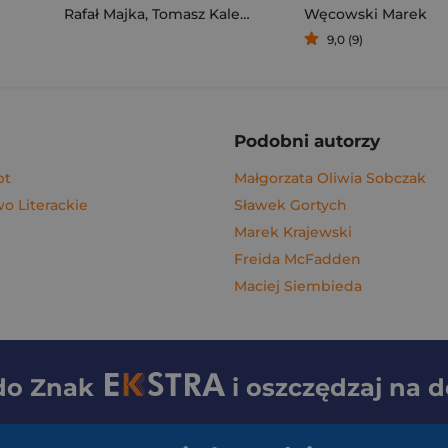
Rafał Majka
,
Tomasz Kalemba
Węcowski Marek
9,0 (9)
Podobni autorzy
pt
Małgorzata Oliwia Sobczak
 Literackie
Sławek Gortych
Marek Krajewski
Freida McFadden
Maciej Siembieda
 do
Znak
i oszczędzaj na 