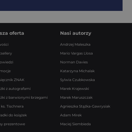
sza oferta
Nasi autorzy
ości
Andrzej Maleszka
sellery
Mario Vargas Llosa
owiedzi
Norman Davies
mocje
Katarzyna Michalak
sięcznik ZNAK
Sylwia Czubkowska
ążki z autografami
Marek Krajewski
ążki z barwionymi brzegami
Marek Maruszczak
 ks. Tischnera
Agnieszka Stążka-Gawrysiak
ładki do książek
Adam Mirek
by prezentowe
Maciej Siembieda