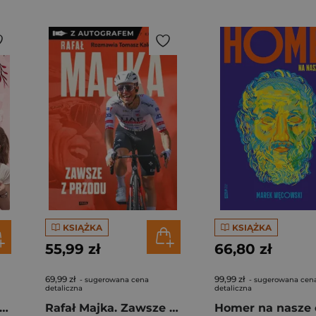
KSIĄŻKA
KSIĄŻKA
55,99 zł
66,80 zł
69,99 zł
99,99 zł
- sugerowana cena
- sugerowana cen
detaliczna
detaliczna
gi z kimchi. Moje ulubione azjatyckie przepisy - książka z autografem
Rafał Majka. Zawsze z przodu. Rozmawia Tomasz Kalemba - książka z autografem
Homer na nasze 