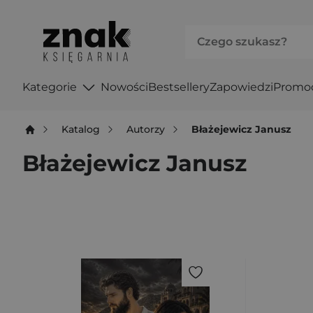
Kategorie
Nowości
Bestsellery
Zapowiedzi
Promo
Katalog
Autorzy
Błażejewicz Janusz
Błażejewicz Janusz