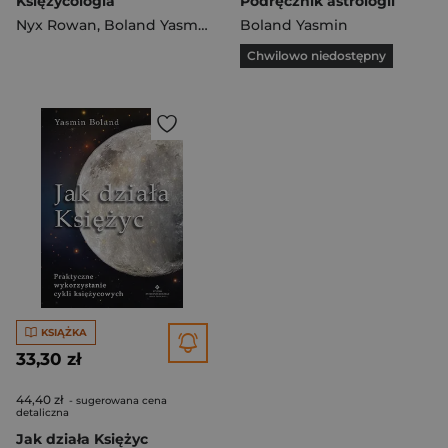
Księżycologia
Podręcznik astrologii
Nyx Rowan
,
Boland Yasmin
Boland Yasmin
Chwilowo niedostępny
KSIĄŻKA
33,30 zł
44,40 zł
- sugerowana cena
detaliczna
Jak działa Księżyc