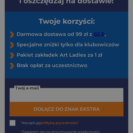
i oszczędzaj na dostawie!
Twoje korzyści:
Darmowa dostawa od 99 zł z
Specjalne zniżki tylko dla klubowiczów
Pakiet zakładek Art Ladies za 1 zł
Brak opłat za uczestnictwo
Twój e-mail
DOŁĄCZ DO ZNAK EKSTRA
*
Akceptuję
politykę prywatności
*
Zgadzam się na otrzymywanie wiadomości