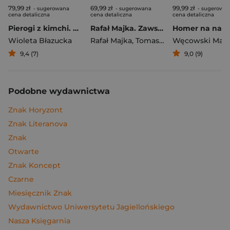
79,99 zł
69,99 zł
99,99 zł
- sugerowana
- sugerowana
- sugerowa
cena detaliczna
cena detaliczna
cena detaliczna
Pierogi z kimchi. Moje ulubione azjatyckie przepisy
Rafał Majka. Zawsze z przodu. Rozmawia Tomasz Kalemba - książka z autografem
Wioleta Błazucka
Rafał Majka
,
Tomasz Kalemba
Węcowski Mar
9,4 (7)
9,0 (9)
Podobne wydawnictwa
Znak Horyzont
Znak Literanova
Znak
Otwarte
Znak Koncept
Czarne
Miesięcznik Znak
Wydawnictwo Uniwersytetu Jagiellońskiego
Nasza Księgarnia