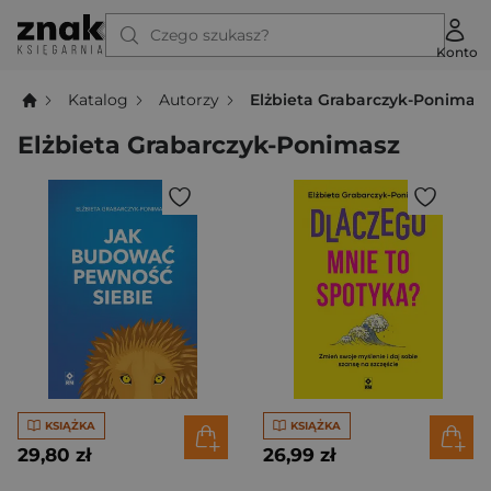
Czego szukasz?
Konto
Katalog
Autorzy
Elżbieta Grabarczyk-Ponimas
Elżbieta Grabarczyk-Ponimasz
KSIĄŻKA
KSIĄŻKA
29,80 zł
26,99 zł