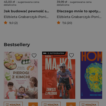
45,00 zł
39,99 zł
- sugerowana cena
- sugerowana cena
detaliczna
detaliczna
Jak budować pewność siebie wyd. 2025
Dlaczego mnie to spotyka? Zmień swoje myślenie i daj sobie szansę na szczęście
Elżbieta Grabarczyk-Ponimasz
Elżbieta Grabarczyk-Ponimasz
9,0 (2)
7,6 (20)
Bestsellery
KSIĄŻKA
KSIĄŻKA
KSIĄŻKA