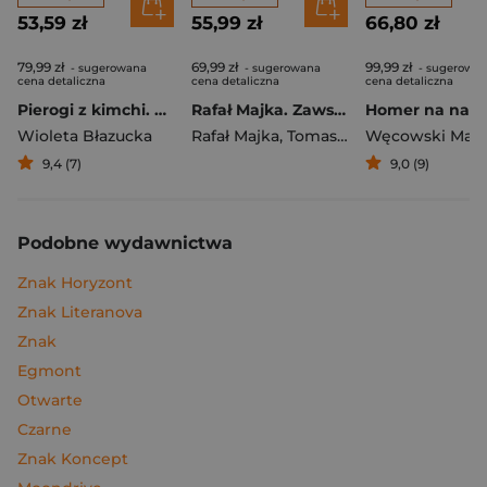
53,59 zł
55,99 zł
66,80 zł
79,99 zł
69,99 zł
99,99 zł
- sugerowana
- sugerowana
- sugerowa
cena detaliczna
cena detaliczna
cena detaliczna
Pierogi z kimchi. Moje ulubione azjatyckie przepisy
Rafał Majka. Zawsze z przodu. Rozmawia Tomasz Kalemba - książka z autografem
Wioleta Błazucka
Rafał Majka
,
Tomasz Kalemba
Węcowski Mar
9,4 (7)
9,0 (9)
Podobne wydawnictwa
Znak Horyzont
Znak Literanova
Znak
Egmont
Otwarte
Czarne
Znak Koncept