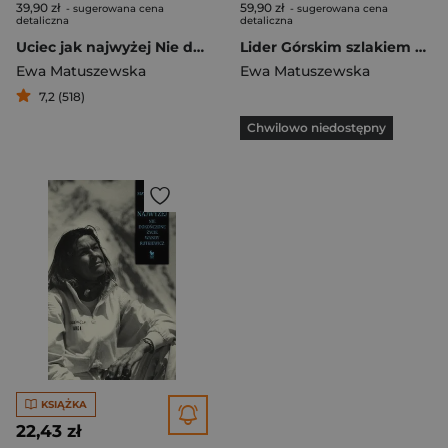
39,90 zł
59,90 zł
- sugerowana cena
- sugerowana cena
detaliczna
detaliczna
Uciec jak najwyżej Nie dokończone życie Wandy Rutkiewicz
Lider Górskim szlakiem A. Zawady
Ewa Matuszewska
Ewa Matuszewska
7,2 (518)
Chwilowo niedostępny
KSIĄŻKA
22,43 zł