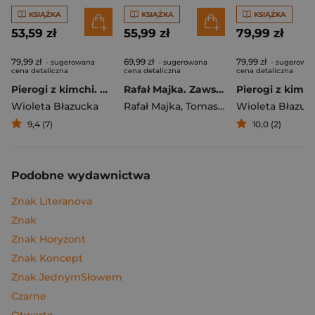
KSIĄŻKA
KSIĄŻKA
KSIĄŻKA
53,59 zł
55,99 zł
79,99 zł
79,99 zł
69,99 zł
79,99 zł
- sugerowana
- sugerowana
- sugerowa
cena detaliczna
cena detaliczna
cena detaliczna
Pierogi z kimchi. Moje ulubione azjatyckie przepisy
Rafał Majka. Zawsze z przodu. Rozmawia Tomasz Kalemba - książka z autografem
Wioleta Błazucka
Rafał Majka
,
Tomasz Kalemba
Wioleta Błazuc
9,4 (7)
10,0 (2)
Podobne wydawnictwa
Znak Literanova
Znak
Znak Horyzont
Znak Koncept
Znak JednymSłowem
Czarne