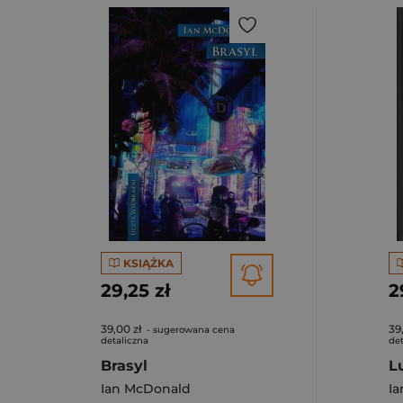
KSIĄŻKA
29,25 zł
2
39,00 zł
39
- sugerowana cena
detaliczna
det
Brasyl
L
Ian McDonald
I