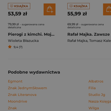
KSIĄŻKA
KSIĄŻKA
53,59 zł
55,99 zł
79,99 zł
69,99 zł
- sugerowana cena
- sugerowana cena
detaliczna
detaliczna
Pierogi z kimchi. Moje ulubione azjatyckie przepisy
Wioleta Błazucka
Rafał Majka
,
Tomasz Kalemba
9,4 (7)
Podobne wydawnictwa
Egmont
Albatros
Znak JednymSłowem
Filia
Znak Literanova
Studio Jg
Moondrive
Nasza Księga
Znak
Wilga