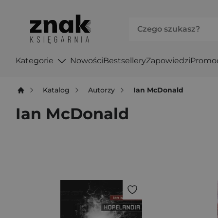
Kategorie
Nowości
Bestsellery
Zapowiedzi
Promo
Katalog
Autorzy
Ian McDonald
Ian McDonald