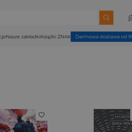
cje
Nasze zakładki
Książki ZNAK
Darmowa dostawa od 99