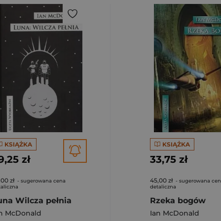
KSIĄŻKA
KSIĄŻKA
9,25 zł
33,75 zł
,00 zł
45,00 zł
- sugerowana cena
- sugerowana ce
aliczna
detaliczna
una Wilcza pełnia
Rzeka bogów
an McDonald
Ian McDonald