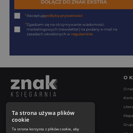
DOŁĄCZ DO ZNAK EKSTRA
*
Akceptuję
politykę prywatności
*
Zgadzam się na otrzymywanie wiadomości
marketingowych (newsletter) na podany
e-mail
na
zasadach określonych w
regulaminie
.
O K
O na
Kont
Liter
Napisz do nas
Ta strona używa plików
Mapa
Poniedziałek - Piątek
cookie
8:00 - 18:00
Grup
[email protected]
Ta strona korzysta z plików cookie, aby