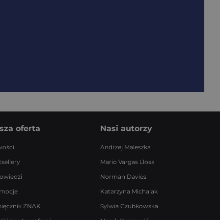
sza oferta
Nasi autorzy
ości
Andrzej Maleszka
sellery
Mario Vargas Llosa
owiedzi
Norman Davies
mocje
Katarzyna Michalak
sięcznik ZNAK
Sylwia Czubkowska