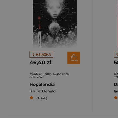
KSIĄŻKA
46,40 zł
5
69,00 zł
89
- sugerowana cena
detaliczna
det
Hopelandia
Ian McDonald
I
6,0 (46)