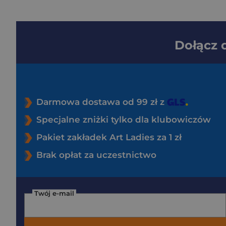
Dołącz
Darmowa dostawa od 99 zł z
Specjalne zniżki tylko dla klubowiczów
Pakiet zakładek Art Ladies za 1 zł
Brak opłat za uczestnictwo
Twój e-mail