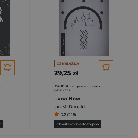
KSIĄŻKA
29,25 zł
39,00 zł
a
- sugerowana cena
detaliczna
Luna Nów
Ian McDonald
7,2 (226)
y
Chwilowo niedostępny