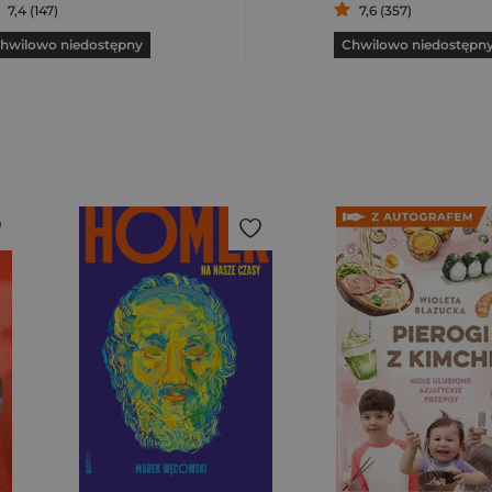
7,4 (147)
7,6 (357)
hwilowo niedostępny
Chwilowo niedostępn