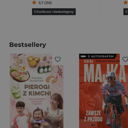
6,7 (158)
Chwilowo niedostępny
C
Bestsellery