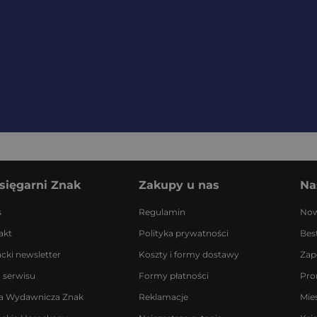
sięgarni Znak
Zakupy u nas
Na
s
Regulamin
Now
akt
Polityka prywatności
Best
acki newsletter
Koszty i formy dostawy
Zap
 serwisu
Formy płatności
Pro
a Wydawnicza Znak
Reklamacje
Mie