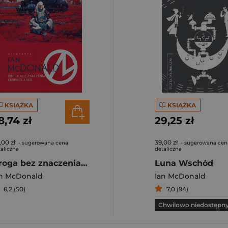
KSIĄŻKA
KSIĄŻKA
8,74 zł
29,25 zł
,00 zł
39,00 zł
- sugerowana cena
- sugerowana cen
aliczna
detaliczna
Droga bez znaczenia / Ekspres Ares
Luna Wschód
an McDonald
Ian McDonald
6,2 (50)
7,0 (94)
Chwilowo niedostępn