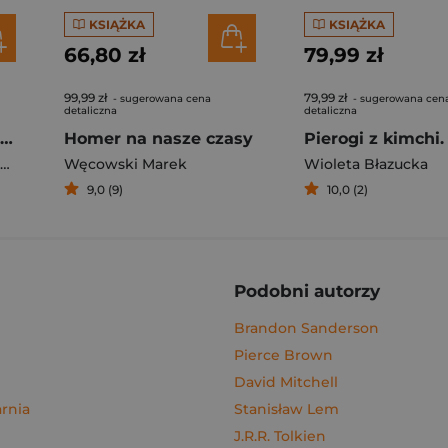
KSIĄŻKA
KSIĄŻKA
66,80 zł
79,99 zł
99,99 zł
79,99 zł
- sugerowana cena
- sugerowana cen
detaliczna
detaliczna
Rafał Majka. Zawsze z przodu. Rozmawia Tomasz Kalemba - książka z autografem
Homer na nasze czasy
Węcowski Marek
Wioleta Błazucka
9,0 (9)
10,0 (2)
Podobni autorzy
Brandon Sanderson
Pierce Brown
David Mitchell
rnia
Stanisław Lem
J.R.R. Tolkien