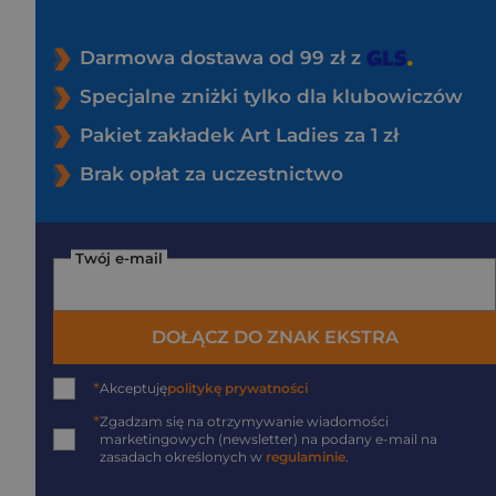
Darmowa dostawa od 99 zł z
Specjalne zniżki tylko dla klubowiczów
Pakiet zakładek Art Ladies za 1 zł
Brak opłat za uczestnictwo
Twój e-mail
DOŁĄCZ DO ZNAK EKSTRA
*
Akceptuję
politykę prywatności
*
Zgadzam się na otrzymywanie wiadomości
marketingowych (newsletter) na podany
e-mail
na
zasadach określonych w
regulaminie
.