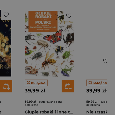
KSIĄŻKA
KSIĄŻKA
39,99 zł
39,99 zł
59,99 zł
59,99 zł
a
- sugerowana cena
- sugerowan
detaliczna
detaliczna
k
Głupie robaki i inne takie Polski