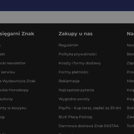
sięgarni Znak
Zakupy u nas
Na
s
Regulamin
Now
akt
Polityka prywatności
Best
acki newsletter
Koszty i formy dostawy
Zap
 serwisu
Formy płatności
Pro
a Wydawnicza Znak
Reklamacje
Mie
ackie Horoskopy
Najczęstsze pytania
Ksi
autorzy
Wygodne zwroty
Ksi
enty w koszyku
PayPo - Kup teraz, zapłać za 30 dni
Rok
log
BLIK Płacę Później
Zak
Darmowa dostawa Znak EKSTRA
Tor