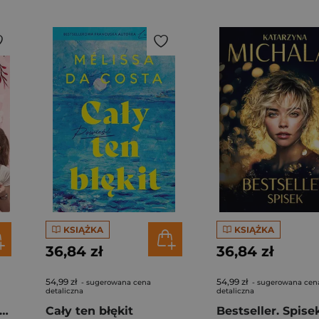
KSIĄŻKA
KSIĄŻKA
36,84 zł
36,84 zł
54,99 zł
54,99 zł
- sugerowana cena
- sugerowana cen
detaliczna
detaliczna
gi z kimchi. Moje ulubione azjatyckie przepisy - książka z autografem
Cały ten błękit
Bestseller. Spise