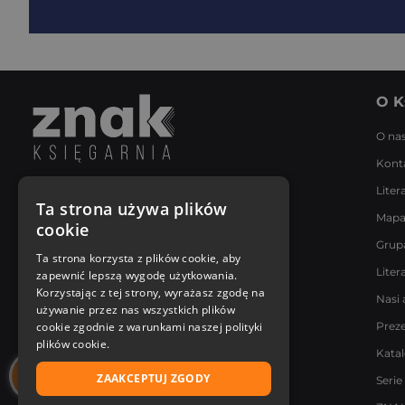
O K
O na
Kont
Liter
Napisz do nas
Ta strona używa plików
Mapa
Poniedziałek - Piątek
cookie
8:00 - 18:00
Grup
[email protected]
Ta strona korzysta z plików cookie, aby
Liter
zapewnić lepszą wygodę użytkowania.
Bądź z nami na bieżąco
Korzystając z tej strony, wyrażasz zgodę na
Nasi 
używanie przez nas wszystkich plików
cookie zgodnie z warunkami naszej polityki
Prez
plików cookie.
Kata
ZAAKCEPTUJ ZGODY
Serie