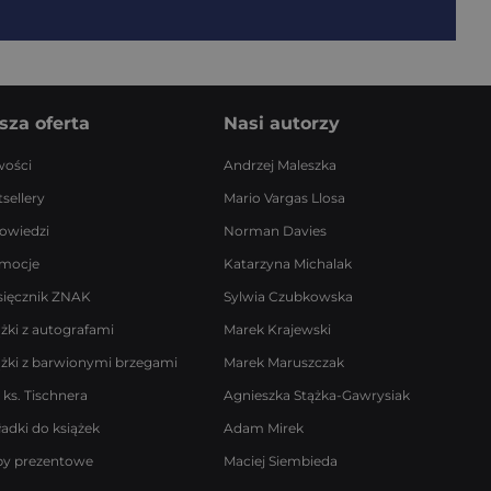
sza oferta
Nasi autorzy
ości
Andrzej Maleszka
sellery
Mario Vargas Llosa
owiedzi
Norman Davies
mocje
Katarzyna Michalak
sięcznik ZNAK
Sylwia Czubkowska
ążki z autografami
Marek Krajewski
ążki z barwionymi brzegami
Marek Maruszczak
 ks. Tischnera
Agnieszka Stążka-Gawrysiak
ładki do książek
Adam Mirek
by prezentowe
Maciej Siembieda