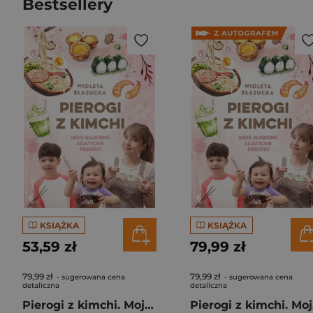
Bestsellery
KSIĄŻKA
KSIĄŻKA
53,59 zł
79,99 zł
79,99 zł
79,99 zł
- sugerowana cena
- sugerowana cena
detaliczna
detaliczna
Pierogi z kimchi. Moje ulubione azjatyckie przepisy
Piero