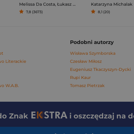
Melissa Da Costa
,
Łukasz Müller
Katarzyna Michalak
7,8 (3673)
8,1 (20)
Podobni autorzy
pt
Wisława Szymborska
 Literackie
Czesław Miłosz
Eugeniusz Tkaczyszyn-Dycki
Rupi Kaur
o W.A.B.
Tomasz Pietrzak
 do
Znak
i oszczędzaj na 