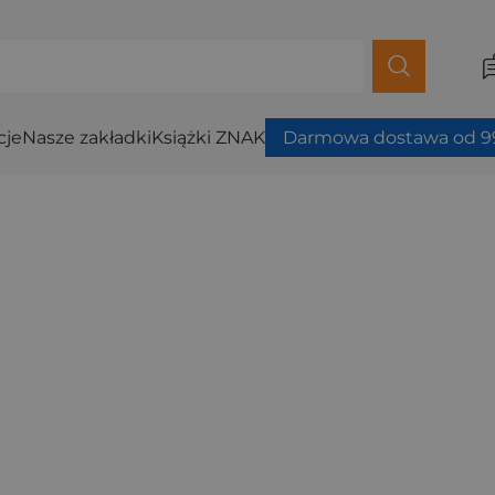
cje
Nasze zakładki
Książki ZNAK
Darmowa dostawa od 99