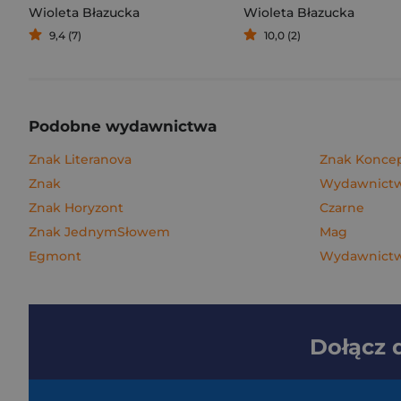
Wioleta Błazucka
Wioleta Błazucka
9,4 (7)
10,0 (2)
Podobne wydawnictwa
Znak Literanova
Znak Konce
Znak
Wydawnictwo
Znak Horyzont
Czarne
Znak JednymSłowem
Mag
Egmont
Wydawnictw
Dołącz