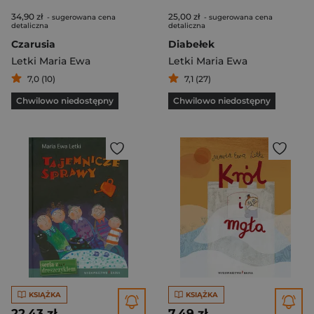
34,90 zł
25,00 zł
- sugerowana cena
- sugerowana cena
detaliczna
detaliczna
Czarusia
Diabełek
Letki Maria Ewa
Letki Maria Ewa
7,0 (10)
7,1 (27)
Chwilowo niedostępny
Chwilowo niedostępny
KSIĄŻKA
KSIĄŻKA
22,43 zł
7,49 zł