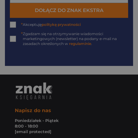
DOŁĄCZ DO ZNAK EKSTRA
*
Akceptuję
politykę prywatności
*
Zgadzam się na otrzymywanie wiadomości
marketingowych (newsletter) na podany
e-mail
na
zasadach określonych w
regulaminie
.
Napisz do nas
Poniedziałek - Piątek
8:00 - 18:00
[email protected]