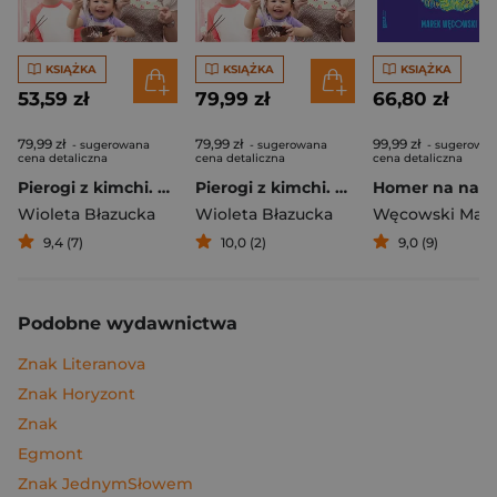
KSIĄŻKA
KSIĄŻKA
KSIĄŻKA
53,59 zł
79,99 zł
66,80 zł
79,99 zł
79,99 zł
99,99 zł
- sugerowana
- sugerowana
- sugerowa
cena detaliczna
cena detaliczna
cena detaliczna
Pierogi z kimchi. Moje ulubione azjatyckie przepisy
Pierogi z kimchi. Moje ulubione azjatyckie przepisy - książka z autografem
Wioleta Błazucka
Wioleta Błazucka
Węcowski Mar
9,4 (7)
10,0 (2)
9,0 (9)
Podobne wydawnictwa
Znak Literanova
Znak Horyzont
Znak
Egmont
Znak JednymSłowem