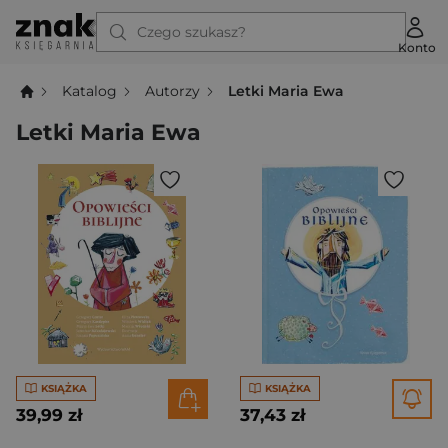
Czego szukasz?
Konto
Katalog
Autorzy
Letki Maria Ewa
Letki Maria Ewa
KSIĄŻKA
KSIĄŻKA
39,99 zł
37,43 zł