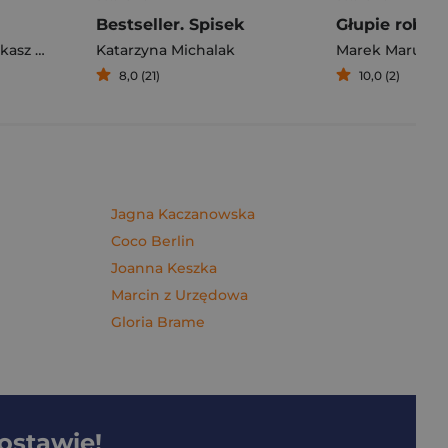
Bestseller. Spisek
sz Müller
Katarzyna Michalak
Marek Maruszc
8,0 (21)
10,0 (2)
Jagna Kaczanowska
Coco Berlin
Joanna Keszka
Marcin z Urzędowa
Gloria Brame
dostawie!