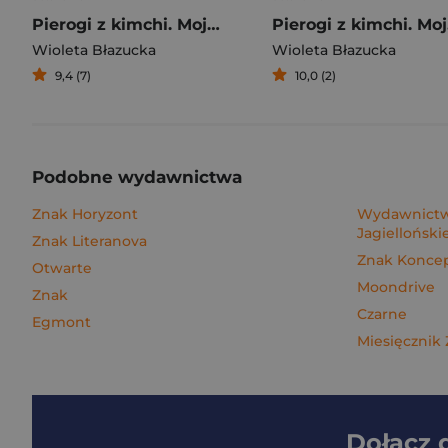
Pierogi z kimchi. Moje ulubione azjatyckie przepisy
Piero
Wioleta Błazucka
Wioleta Błazucka
9,4 (7)
10,0 (2)
Podobne wydawnictwa
Znak Horyzont
Wydawnictw
Jagielloński
Znak Literanova
Znak Konce
Otwarte
Moondrive
Znak
Czarne
Egmont
Miesięcznik
Dołącz