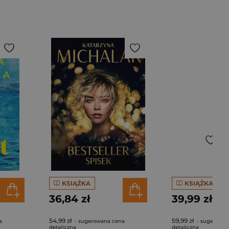
KSIĄŻKA
KSIĄŻKA
36,84 zł
39,99 zł
54,99 zł
59,99 zł
a
- sugerowana cena
- sugerowan
detaliczna
detaliczna