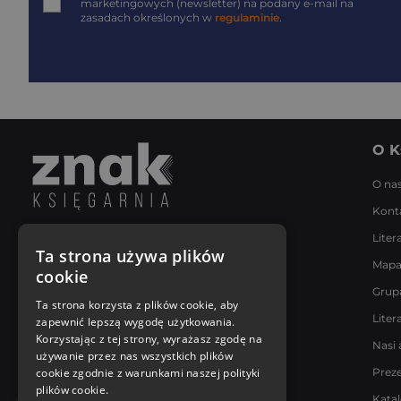
marketingowych (newsletter) na podany
e-mail
na
zasadach określonych w
regulaminie
.
O K
O na
Kont
Liter
Napisz do nas
Ta strona używa plików
Mapa
Poniedziałek - Piątek
cookie
8:00 - 18:00
Grup
[email protected]
Ta strona korzysta z plików cookie, aby
Liter
zapewnić lepszą wygodę użytkowania.
Bądź z nami na bieżąco
Korzystając z tej strony, wyrażasz zgodę na
Nasi 
używanie przez nas wszystkich plików
cookie zgodnie z warunkami naszej polityki
Prez
plików cookie.
Kata