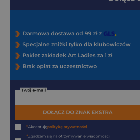
Darmowa dostawa od 99 zł z
Specjalne zniżki tylko dla klubowiczów
Pakiet zakładek Art Ladies za 1 zł
Brak opłat za uczestnictwo
Twój e-mail
DOŁĄCZ DO ZNAK EKSTRA
*
Akceptuję
politykę prywatności
*
Zgadzam się na otrzymywanie wiadomości