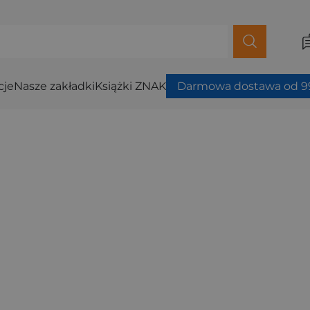
cje
Nasze zakładki
Książki ZNAK
Darmowa dostawa od 99