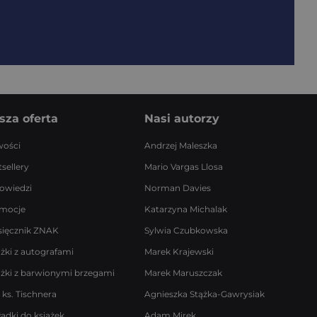
sza oferta
Nasi autorzy
ości
Andrzej Maleszka
sellery
Mario Vargas Llosa
owiedzi
Norman Davies
mocje
Katarzyna Michalak
sięcznik ZNAK
Sylwia Czubkowska
ążki z autografami
Marek Krajewski
ążki z barwionymi brzegami
Marek Maruszczak
 ks. Tischnera
Agnieszka Stążka-Gawrysiak
ładki do książek
Adam Mirek