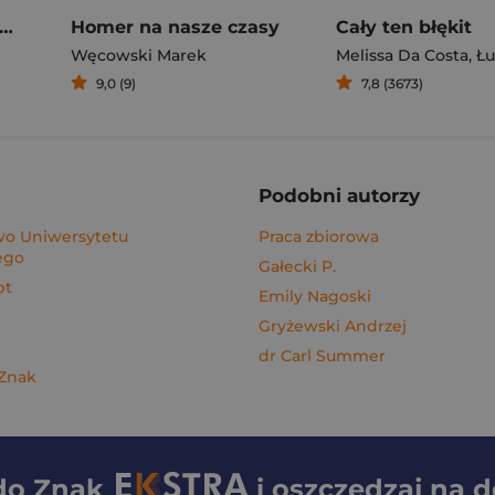
gi z kimchi. Moje ulubione azjatyckie przepisy - książka z autografem
Homer na nasze czasy
Cały ten błękit
Węcowski Marek
Melissa Da Costa
,
Łuka
9,0 (9)
7,8 (3673)
Podobni autorzy
o Uniwersytetu
Praca zbiorowa
ego
Gałecki P.
pt
Emily Nagoski
Gryżewski Andrzej
dr Carl Summer
 Znak
 do
Znak
i oszczędzaj na 