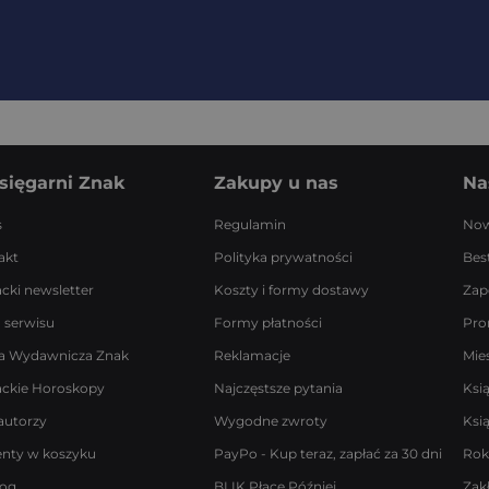
sięgarni Znak
Zakupy u nas
Na
s
Regulamin
Now
akt
Polityka prywatności
Best
acki newsletter
Koszty i formy dostawy
Zap
 serwisu
Formy płatności
Pro
a Wydawnicza Znak
Reklamacje
Mie
ackie Horoskopy
Najczęstsze pytania
Ksi
autorzy
Wygodne zwroty
Ksi
enty w koszyku
PayPo - Kup teraz, zapłać za 30 dni
Rok
log
BLIK Płacę Później
Zak