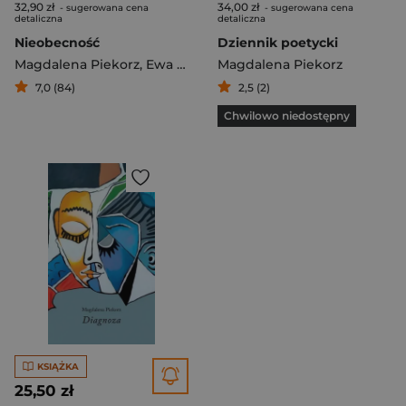
32,90 zł
34,00 zł
- sugerowana cena
- sugerowana cena
detaliczna
detaliczna
Nieobecność
Dziennik poetycki
Magdalena Piekorz
,
Ewa Kopsik
Magdalena Piekorz
7,0 (84)
2,5 (2)
Chwilowo niedostępny
KSIĄŻKA
25,50 zł