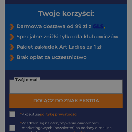
Twoje korzyści:
Darmowa dostawa od 99 zł z
Specjalne zniżki tylko dla klubowiczów
Pakiet zakładek Art Ladies za 1 zł
Brak opłat za uczestnictwo
Twój e-mail
DOŁĄCZ DO ZNAK EKSTRA
*
Akceptuję
politykę prywatności
*
Zgadzam się na otrzymywanie wiadomości
marketingowych (newsletter) na podany
e-mail
na