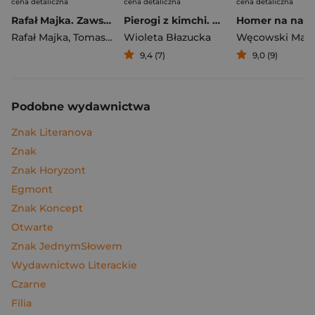
cena detaliczna
cena detaliczna
cena detaliczna
Rafał Majka. Zawsze z przodu. Rozmawia Tomasz Kalemba - książka z autografem
Pierogi z kimchi. Moje ulubione azjatyckie przepisy
Rafał Majka
,
Tomasz Kalemba
Wioleta Błazucka
Węcowski Mar
9,4 (7)
9,0 (9)
Podobne wydawnictwa
Znak Literanova
Znak
Znak Horyzont
Egmont
Znak Koncept
Otwarte
Znak JednymSłowem
Wydawnictwo Literackie
Czarne
Filia