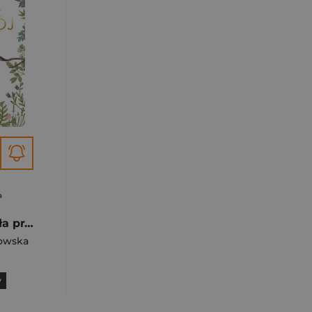
a
Cisza i spokój Cała prawda o życiu daleko od miasta
nowska
y