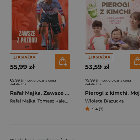
KSIĄŻKA
KSIĄŻKA
55,99 zł
53,59 zł
69,99 zł
79,99 zł
- sugerowana cena
- sugerowana cena
detaliczna
detaliczna
Rafał Majka. Zawsze z przodu. Rozmawia Tomasz Kalemba - książka z autografem
Pie
Rafał Majka
,
Tomasz Kalemba
Wioleta Błazucka
9,4 (7)