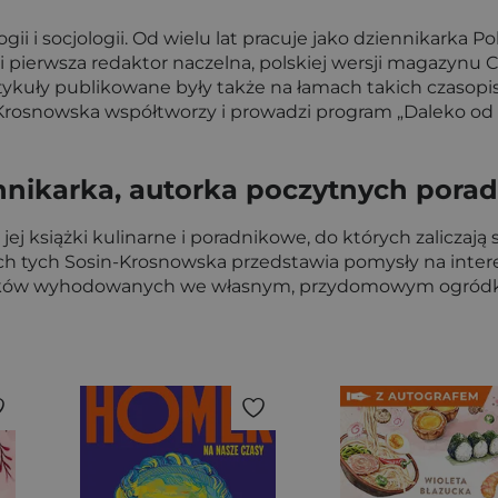
gii i socjologii. Od wielu lat pracuje jako dziennikarka Po
 pierwsza redaktor naczelna, polskiej wersji magazynu 
artykuły publikowane były także na łamach takich czasopism
in-Krosnowska współtworzy i prowadzi program „Daleko o
ennikarka, autorka poczytnych pora
j książki kulinarne i poradnikowe, do których zaliczają si
ch tych Sosin-Krosnowska przedstawia pomysły na intere
dników wyhodowanych we własnym, przydomowym ogród