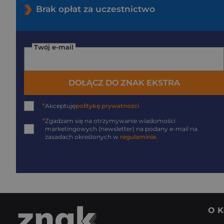
Brak opłat za uczestnictwo
Twój e-mail
DOŁĄCZ DO ZNAK EKSTRA
*
Akceptuję
politykę prywatności
*
Zgadzam się na otrzymywanie wiadomości
marketingowych (newsletter) na podany
e-mail
na
zasadach określonych w
regulaminie
.
O K