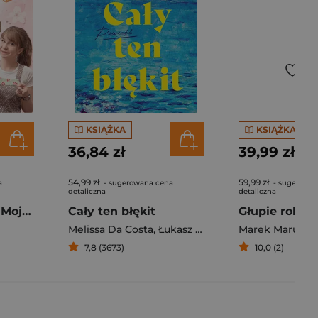
KSIĄŻKA
KSIĄŻKA
36,84 zł
39,99 zł
54,99 zł
59,99 zł
a
- sugerowana cena
- sugerowan
detaliczna
detaliczna
Pierogi z kimchi. Moje ulubione azjatyckie przepisy - książka z autografem
Cały ten błękit
Melissa Da Costa
,
Łukasz Müller
Marek Maruszc
7,8 (3673)
10,0 (2)