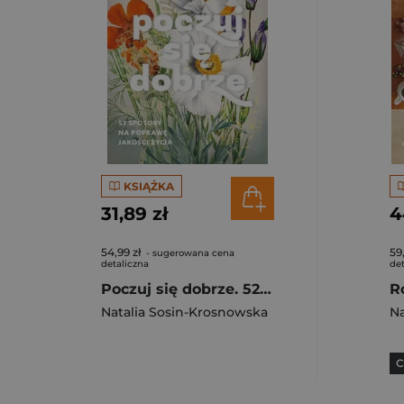
KSIĄŻKA
31,89 zł
4
54,99 zł
59
- sugerowana cena
detaliczna
det
Poczuj się dobrze. 52 sposoby na poprawę jakości życia
R
Natalia Sosin-Krosnowska
Na
C