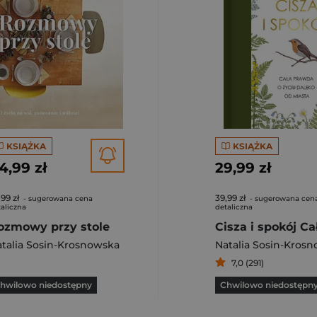
KSIĄŻKA
KSIĄŻKA
4,99 zł
29,99 zł
,99 zł
39,99 zł
- sugerowana cena
- sugerowana cen
aliczna
detaliczna
ozmowy przy stole
talia Sosin-Krosnowska
Natalia Sosin-Kros
7,0 (291)
hwilowo niedostępny
Chwilowo niedostępn