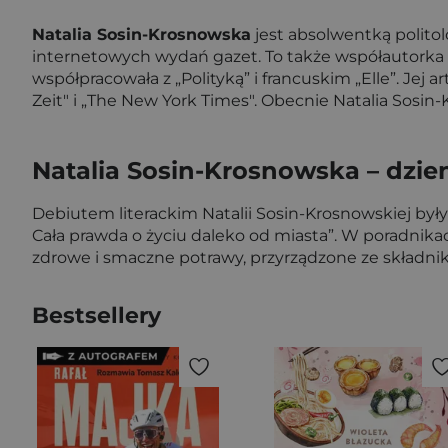
Natalia Sosin-Krosnowska
jest absolwentką politolo
internetowych wydań gazet. To także współautorka i
współpracowała z „Polityką” i francuskim „Elle”. Jej 
Zeit" i „The New York Times". Obecnie Natalia Sos
Natalia Sosin-Krosnowska – dzi
Debiutem literackim Natalii Sosin-Krosnowskiej były je
Cała prawda o życiu daleko od miasta”. W poradnika
zdrowe i smaczne potrawy, przyrządzone ze skła
Bestsellery