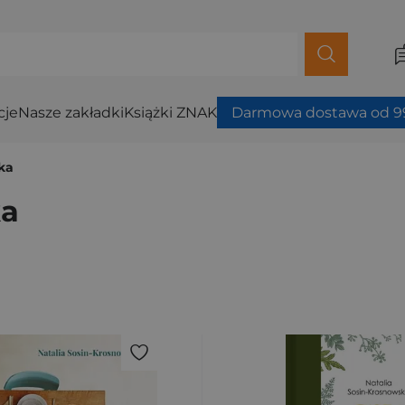
cje
Nasze zakładki
Książki ZNAK
Darmowa dostawa od 99
ka
ka