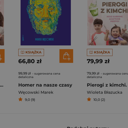
KSIĄŻKA
KSIĄŻKA
66,80 zł
79,99 zł
99,99 zł
79,99 zł
- sugerowana cena
- sugerowana cen
detaliczna
detaliczna
rogi z kimchi. Moje ulubione azjatyckie przepisy
Homer na nasze czasy
Węcowski Marek
Wioleta Błazucka
9,0 (9)
10,0 (2)