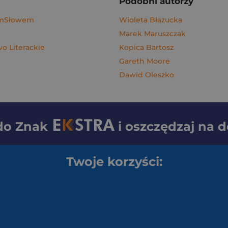
Podobni autorzy
ymSłowem
Wioleta Błazucka
Marek Maruszczak
 Literackie
Kopica Bartosz
Gareth Moore
Dawid Oleszko
 do
Znak
i oszczędzaj na 
Twoje korzyści: