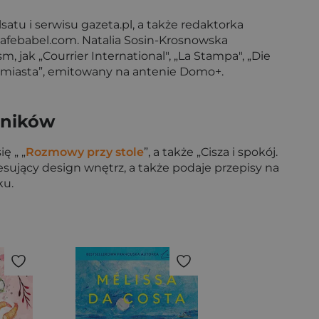
lsatu i serwisu gazeta.pl, a także redaktorka
Cafebabel.com. Natalia Sosin-Krosnowska
, jak „Courrier International", „La Stampa", „Die
d miasta”, emitowany na antenie Domo+.
dników
ę „ „
Rozmowy przy stole
”, a także „Cisza i spokój.
sujący design wnętrz, a także podaje przepisy na
ku.