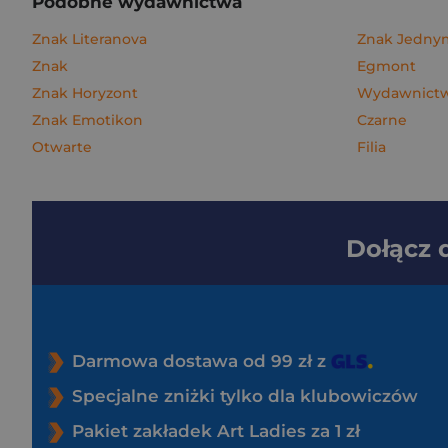
Podobne wydawnictwa
Znak Literanova
Znak Jedn
Znak
Egmont
Znak Horyzont
Wydawnictwo
Znak Emotikon
Czarne
Otwarte
Filia
Dołącz
Darmowa dostawa od 99 zł z
Specjalne zniżki tylko dla klubowiczów
Pakiet zakładek Art Ladies za 1 zł