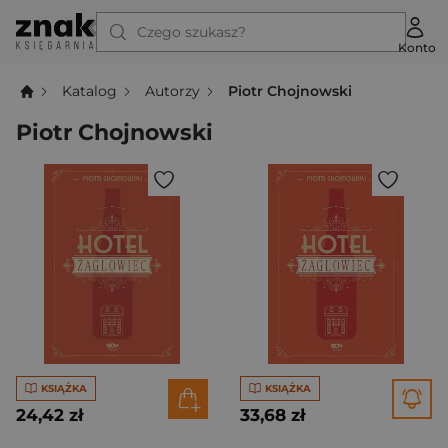
Czego szukasz?
Konto
Katalog
Autorzy
Piotr Chojnowski
Piotr Chojnowski
KSIĄŻKA
KSIĄŻKA
24,42 zł
33,68 zł