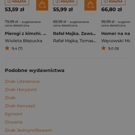
KSIĄŻKA
KSIĄŻKA
KSIĄŻKA
53,59 zł
55,99 zł
66,80 zł
79,99 zł
69,99 zł
99,99 zł
- sugerowana
- sugerowana
- sugerowa
cena detaliczna
cena detaliczna
cena detaliczna
Pierogi z kimchi. Moje ulubione azjatyckie przepisy
Rafał Majka. Zawsze z przodu. Rozmawia Tomasz Kalemba - książka z autografem
Wioleta Błazucka
Rafał Majka
,
Tomasz Kalemba
Węcowski Mar
9,4 (7)
9,0 (9)
Podobne wydawnictwa
Znak Literanova
Znak Horyzont
Znak
Znak Koncept
Egmont
Otwarte
Znak JednymSłowem