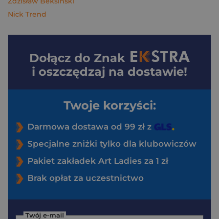
Zdzisław Beksiński
Nick Trend
Dołącz do
Znak
i oszczędzaj na dostawie!
Twoje korzyści:
Darmowa dostawa od 99 zł z
Specjalne zniżki tylko dla klubowiczów
Pakiet zakładek Art Ladies za 1 zł
Brak opłat za uczestnictwo
Twój e-mail