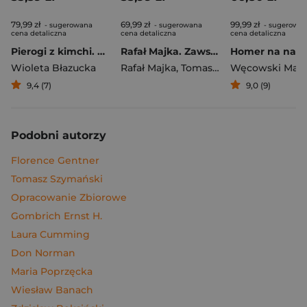
79,99 zł
69,99 zł
99,99 zł
- sugerowana
- sugerowana
- sugerowa
cena detaliczna
cena detaliczna
cena detaliczna
Pierogi z kimchi. Moje ulubione azjatyckie przepisy
Rafał Majka. Zawsze z przodu. Rozmawia Tomasz Kalemba - książka z autografem
Wioleta Błazucka
Rafał Majka
,
Tomasz Kalemba
Węcowski Mar
9,4 (7)
9,0 (9)
Podobni autorzy
Florence Gentner
Tomasz Szymański
Opracowanie Zbiorowe
Gombrich Ernst H.
Laura Cumming
Don Norman
Maria Poprzęcka
Wiesław Banach