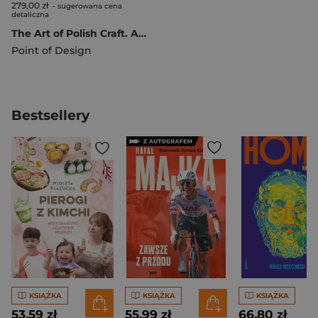
279,00 zł
- sugerowana cena
detaliczna
The Art of Polish Craft. A Collector’s Edition
Point of Design
Bestsellery
KSIĄŻKA
KSIĄŻKA
KSIĄŻKA
53,59 zł
55,99 zł
66,80 zł